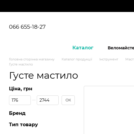
Перейти до основного контенту
066 655-18-27
Каталог
Веломайст
Головна сторінка магазину
Каталог продукції
Інструмент
Маст
Густе мастило
Густе мастило
Ціна, грн
Від Ціна, грн
До Ціна, грн
ОК
Бренд
Тип товару