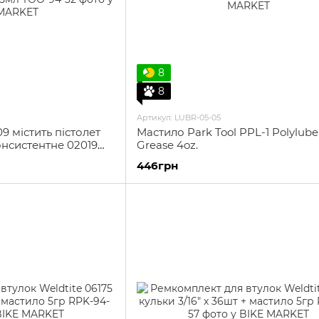
8
8
Артикул: LUBR-05-05
9 містить пістолет
Мастило Park Tool PPL-1 Polylube
онсистентне 02019
Grease 4oz.
lon, 125мл
446грн