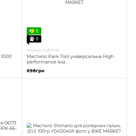
8
8
Артикул: LUB-71-00
 1000
Мастило Park Tool універсальна High
performance 4oz.
698грн