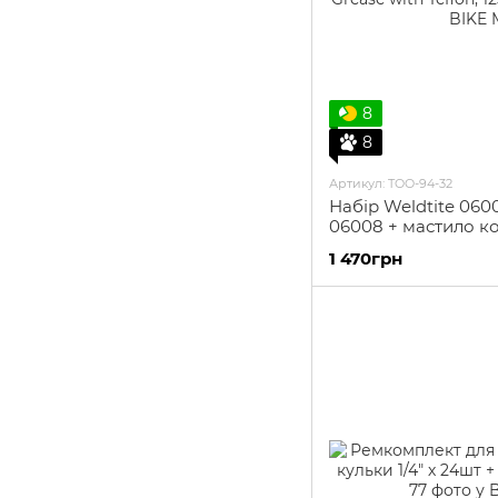
8
8
Артикул: TOO-94-32
Набір Weldtite 0600
06008 + мастило к
Bike Grease with Tef
1 470грн