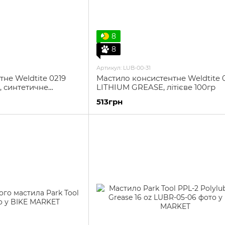
8
8
Артикул: LUB-00-31
не Weldtite 0219
Мастило консистентне Weldtite 
 синтетичне
LITHIUM GREASE, літієве 100гр
е, 125мл
513грн