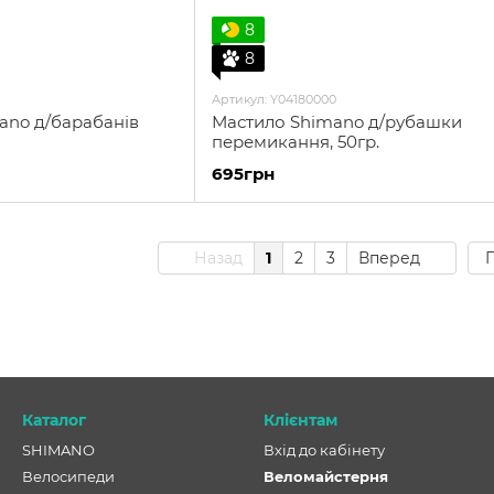
8
8
Артикул: Y04180000
ano д/барабанів
Мастило Shimano д/рубашки
перемикання, 50гр.
695грн
Назад
1
2
3
Вперед
П
Каталог
Клієнтам
SHIMANO
Вхід до кабінету
Велосипеди
Веломайстерня