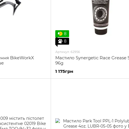
8
8
Артикул: 62956
ення BikeWorkX
Мастило Synergetic Race Grease 
ue
96g
1 175грн