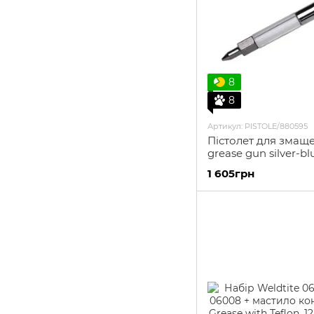
8
8
Артикул: PISTOLE/880595
Пістолет для змащ
grease gun silver-bl
1 605грн