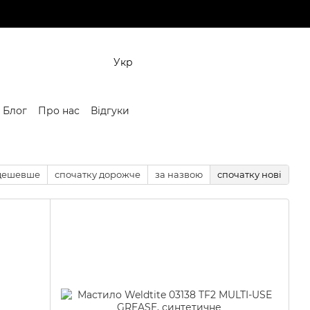
Укр
Блог
Про нас
Відгуки
 дешевше
спочатку дорожче
за назвою
спочатку нові