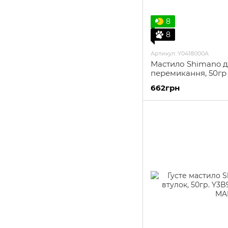
8
8
Артикул: Y0418000A
Мастило Shimano 
перемикання, 50гр
662грн