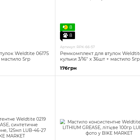
8
8
Артикул: RPK-66-57
улок Weldtite 06175
Ремкомплект для втулок Weldtit
+ мастило 5гр
кульки 3/16" х 36шт + мастило 5гр
176грн