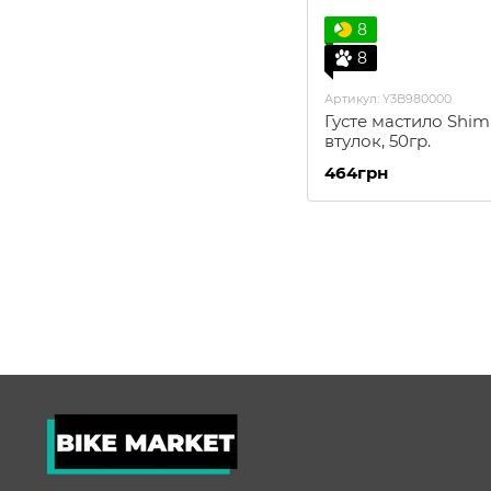
8
8
Артикул: Y3B980000
Густе мастило Shim
втулок, 50гр.
464грн