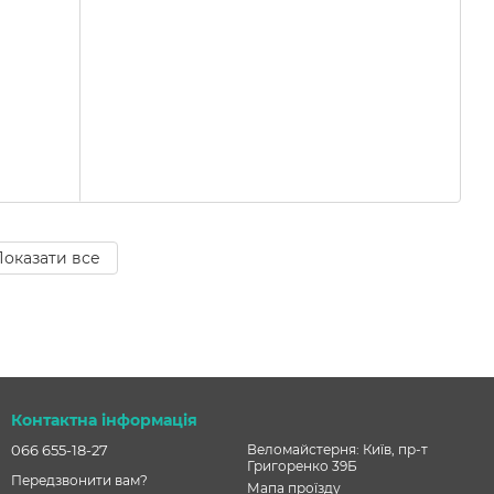
оказати все
Контактна інформація
066 655-18-27
Веломайстерня: Київ, пр-т
Григоренко 39Б
Передзвонити вам?
Мапа проїзду