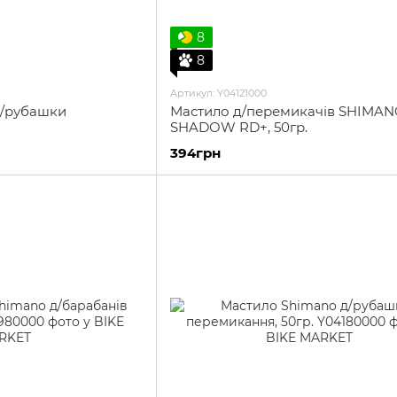
8
8
Артикул: Y04121000
д/рубашки
Мастило д/перемикачів SHIMA
SHADOW RD+, 50гр.
394грн