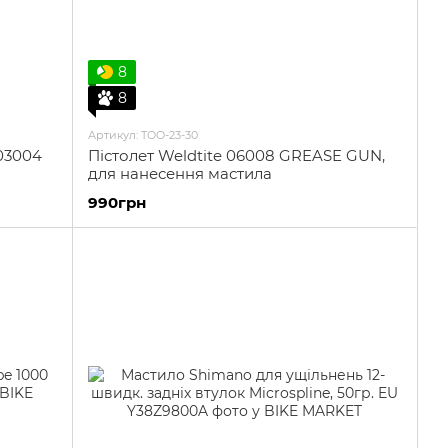
8
8
Артикул: TOO-23-30
03004
Пістолет Weldtite 06008 GREASE GUN,
для нанесення мастила
990грн