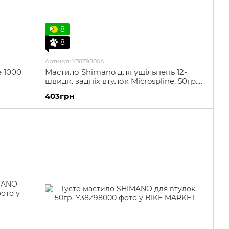
8
8
Артикул: Y38Z9800A
e 1000
Мастило Shimano для ущільнень 12-
швидк. задніх втулок Microspline, 50гр.
EU
403грн