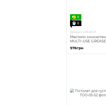
8
8
Артикул: LUB-46-27
Мастило консистент
MULTI-USE GREASE,
високотемпературн
576грн