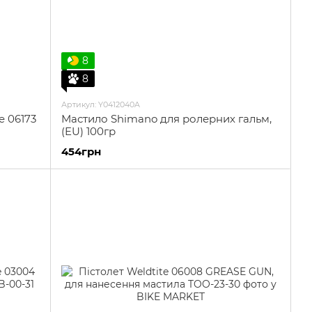
8
8
Артикул: Y0412040A
e 06173
Мастило Shimano для ролерних гальм,
(EU) 100гр
454грн