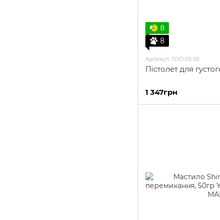
8
8
Артикул: TOO-05-52
Пістолет для густог
1 347грн