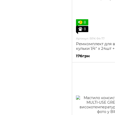
8
8
Артикул: RPK-94-77
Ремкомплект для вт
кульки 1/4" х 24шт 
176грн