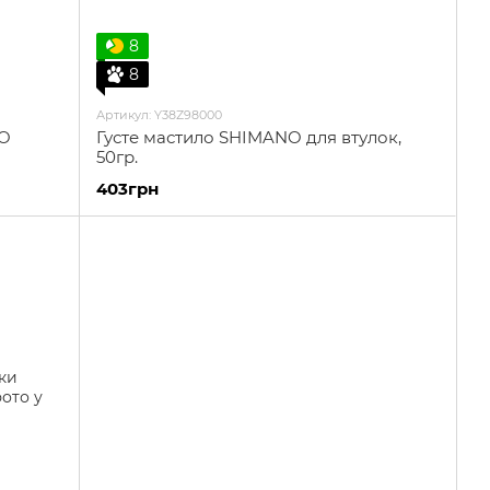
8
8
Артикул: Y38Z98000
NO
Густе мастило SHIMANO для втулок,
50гр.
403грн