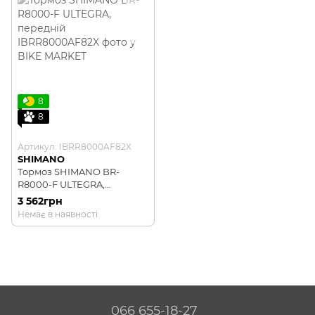
8
8
Артикул: IBRR8000AF82X
SHIMANO
Тормоз SHIMANO BR-
R8000-F ULTEGRA,
передній
3 562грн
Немає в наявності
066 655-18-27