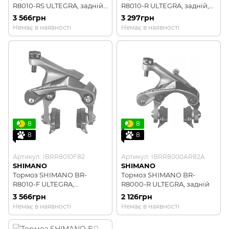
R8010-RS ULTEGRA, задній,
R8010-R ULTEGRA, задній,
монтаж на підсидільну
прямий монтаж
3 566грн
3 297грн
трубу
Немає в наявності
Немає в наявності
8
8
8
8
Артикул: IBRR8010F82
Артикул: IBRR8000AR82A
SHIMANO
SHIMANO
Тормоз SHIMANO BR-
Тормоз SHIMANO BR-
R8010-F ULTEGRA,
R8000-R ULTEGRA, задній
передній, прямий монтаж
3 566грн
2 126грн
Немає в наявності
Немає в наявності