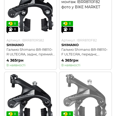
8
8
8
8
Артикул: IBRR8110RS82
Артикул: IBRR8110F82
SHIMANO
SHIMANO
Гальмо Shimano BR-R8110-
Гальмо Shimano BR-R8110-
R ULTEGRA, заднє, прямий
F ULTEGRA, переднє,
монтаж
прямий монтаж
4 365грн
4 365грн
В наявності
В наявності
8
8