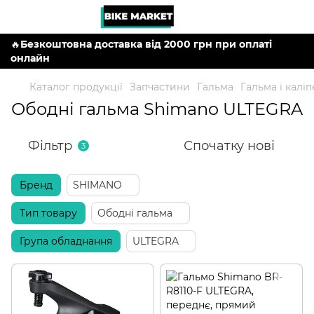
🔥
Безкоштовна доставка від 2000 грн при оплаті
онлайн
Каталог продукції
Запчастини
Гальма
Гальма і калі
Ободні гальма Shimano ULTEGRA
Фільтр
Спочатку нові
3
Бренд
SHIMANO
Тип товару
Ободні гальма
Група обладнання
ULTEGRA