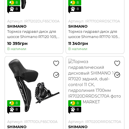
8
8
8
8
Артикул: IR71202DLF6SC100A
Артикул: IR7170DRRDSC170A
SHIMANO
SHIMANO
Тормоз гидравл диск для
Тормоз гидравл диск для
шоссе Shimano R7120 105,
шоссе Shimano R7170 105
передний (левая ручка,
Di2, задний (правая ручка,
10 395грн
11 340грн
калипер, гидролиния
калипер, гидролиния
В наличии
В наличии
1000мм)
1700мм)
8
8
8
8
Артикул: IR7170DLF6SC100A
Артикул: IR7020DRRDSC170A
SHIMANO
SHIMANO