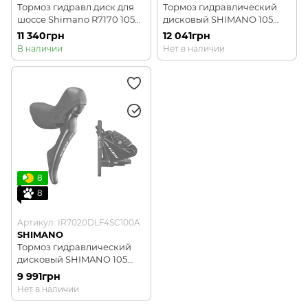
Тормоз гидравл диск для
Тормоз гидравлический
шоссе Shimano R7170 105
дисковый SHIMANO 105
Di2, передний (левая
R7020 задний, dual-control
11 340грн
12 041грн
ручка, калипер,
11 СК, гидролиния 1700мм
В наличии
Нет в наличии
гидролиния 1000мм)
8
8
Артикул: IR7020DLF4SC100A
SHIMANO
Тормоз гидравлический
дисковый SHIMANO 105
R7020 передней, dual-
9 991грн
control 2 ск. гидролиния
Нет в наличии
1000мм