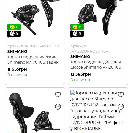
8
8
8
8
Артикул: IR7170DRRDSC170E
Артикул:
SHIMANO
IR71202DRRDSC170A
SHIMANO
Тормоз гидравлический
Тормоз гидравл диск для
Shimano R7170 105, задний
шоссе Shimano R7120 105,
(правая ручка, калипер,
11 655грн
задний (правая ручка,
гидролиния 1700мм).
12 585грн
В наличии
калипер, гидролиния
В наличии
1700мм)