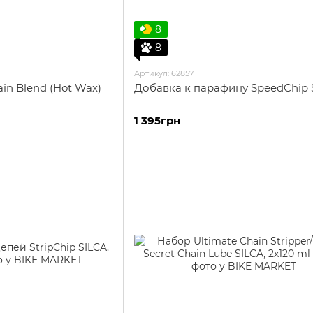
8
8
Артикул: 62857
in Blend (Hot Wax)
Добавка к парафину SpeedChip 
1 395грн