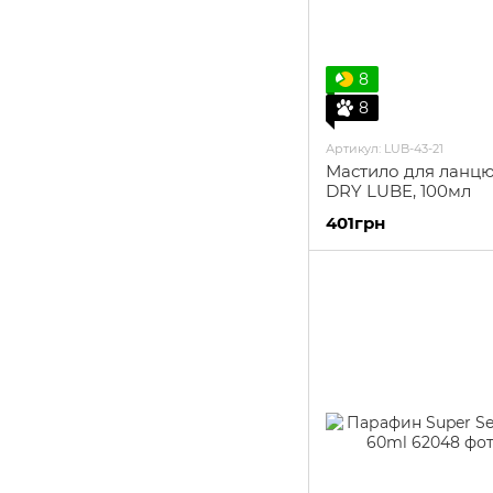
8
8
Артикул: LUB-43-21
Мастило для ланцюг
DRY LUBE, 100мл
401грн