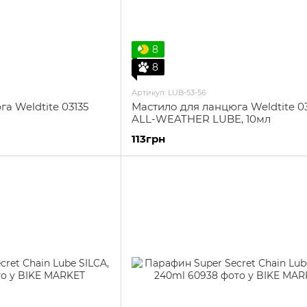
8
8
Артикул: LUB-53-56
а Weldtite 03135
Мастило для ланцюга Weldtite 03
ALL-WEATHER LUBE, 10мл
113грн