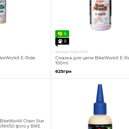
8
8
Артикул: ERACE/100
ikeWorkX E-Ride
Смазка для цепи BikeWorkX E-R
100ml
625грн