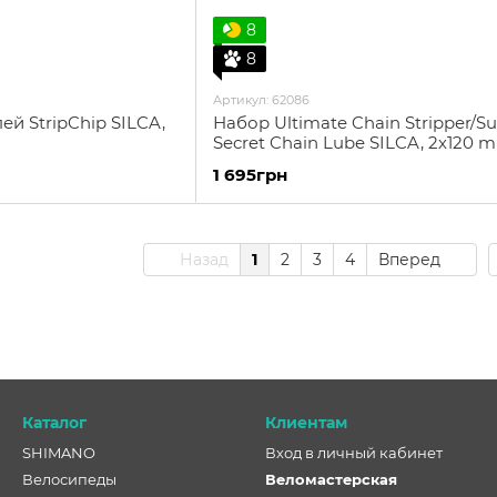
8
8
Артикул: 62086
ей StripChip SILCA,
Набор Ultimate Chain Stripper/S
Secret Chain Lube SILCA, 2х120 m
1 695грн
Назад
1
2
3
4
Вперед
Каталог
Клиентам
SHIMANO
Вход в личный кабинет
Велосипеды
Веломастерская