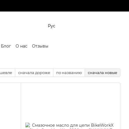
Рус
Блог
О нас
Отзывы
ешевле
сначала дороже
по названию
сначала новые