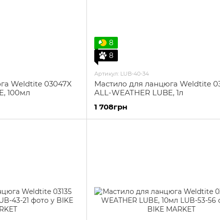
8
8
Артикул: LUB-40-34
га Weldtite 03047X
Мастило для ланцюга Weldtite 
, 100мл
ALL-WEATHER LUBE, 1л
1 708грн