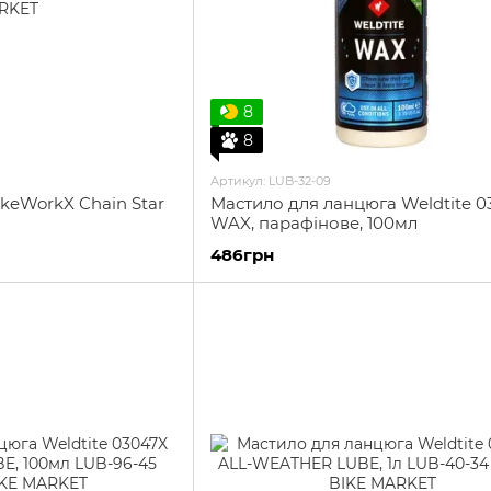
8
8
Артикул: LUB-32-09
keWorkX Chain Star
Мастило для ланцюга Weldtite 0
WAX, парафінове, 100мл
486грн