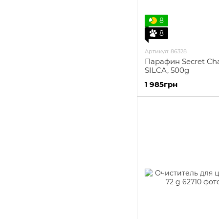
8
8
Артикул: 86328
Парафин Secret Cha
SILCA, 500g
1 985грн