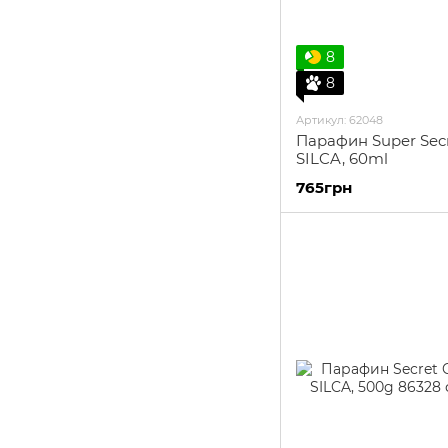
8
8
Артикул: 62048
Парафин Super Secr
SILCA, 60ml
765грн