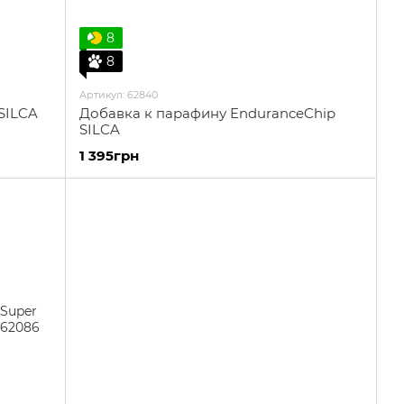
8
8
Артикул: 62840
SILCA
Добавка к парафину EnduranceChip
SILCA
1 395грн