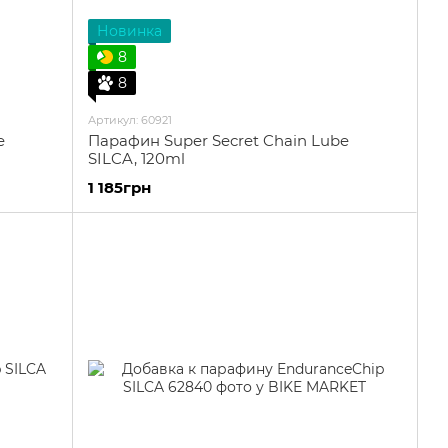
Новинка
8
8
Артикул: 60921
e
Парафин Super Secret Chain Lube
SILCA, 120ml
1 185грн