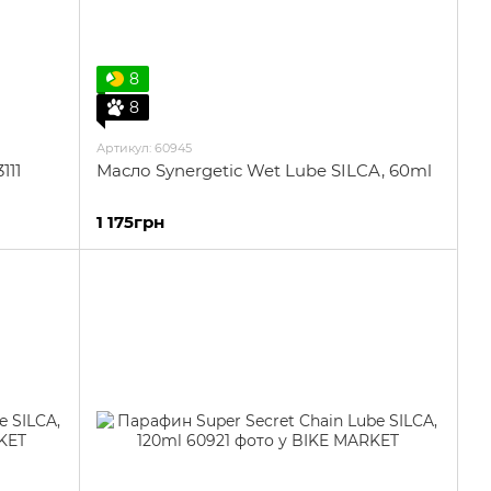
8
8
Артикул: 60945
111
Масло Synergetic Wet Lube SILCA, 60ml
1 175грн