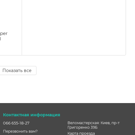
uper
l
Показать все
Контактная информация
066 655-18-27
Веломастерская: Киев, пр-т
Григоренко 39Б
Перезвонить вам?
Карта проезда