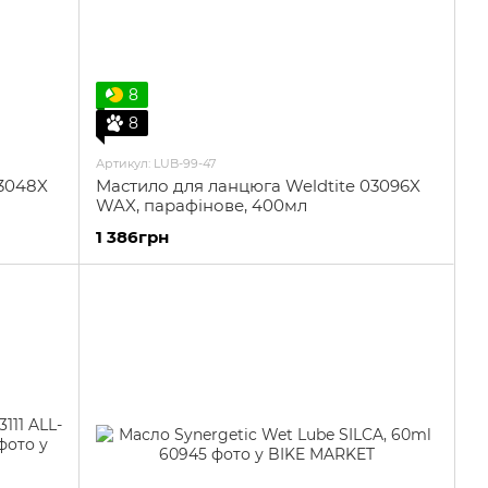
8
8
Артикул: LUB-99-47
03048X
Мастило для ланцюга Weldtite 03096X
WAX, парафінове, 400мл
1 386грн