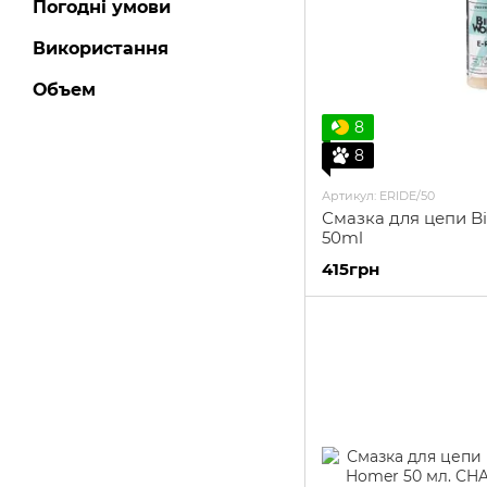
Погодні умови
Використання
Объем
8
8
Артикул: ERIDE/50
Смазка для цепи B
50ml
415грн