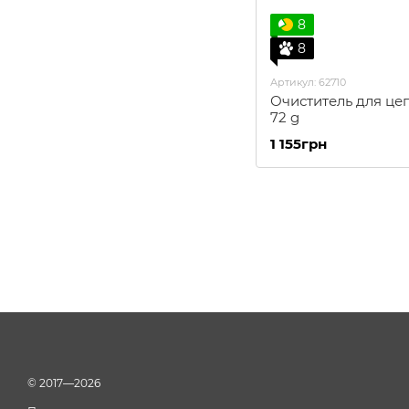
8
8
Артикул: 62710
Очиститель для цеп
72 g
1 155грн
© 2017—2026