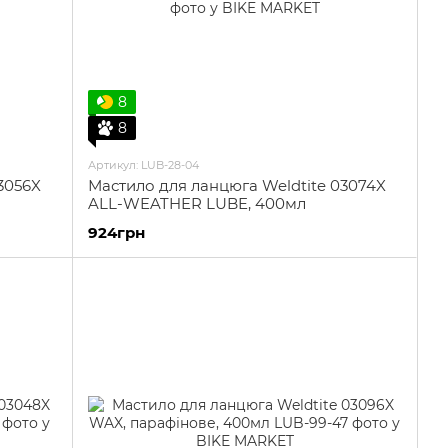
8
8
Артикул: LUB-28-04
3056X
Мастило для ланцюга Weldtite 03074X
ALL-WEATHER LUBE, 400мл
924грн