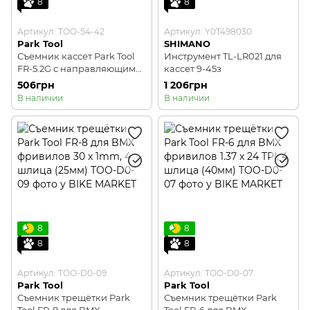
8
8
Артикул: TOO-54-42
Артикул: Y0T498030
Park Tool
SHIMANO
Съемник кассет Park Tool
Инструмент TL-LR021 для
FR-5.2G с направляющим
кассет 9-45з
пином 5mm, для
506грн
1 206грн
локрингов кассет
В наличии
В наличии
Shimano®, SRAM®
(including 1x), SunRace®
8
8
8
8
Артикул: TOO-D0-09
Артикул: TOO-D0-07
Park Tool
Park Tool
Съемник трещётки Park
Съемник трещётки Park