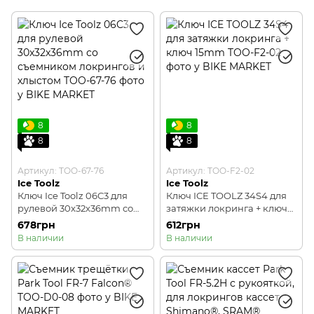
Общий инструмент
Шестигранники, Torx
8
8
8
8
Артикул: TOO-67-76
Артикул: TOO-F2-02
Ice Toolz
Ice Toolz
Ключ Ice Toolz 06C3 для
Ключ ICE TOOLZ 34S4 для
рулевой 30x32x36mm со
затяжки локринга + ключ
съемником локрингов и
15mm
678грн
612грн
хлыстом
В наличии
В наличии