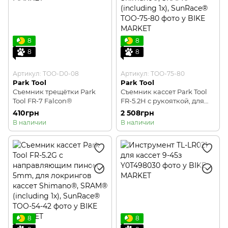
8
8
8
8
Артикул: TOO-D0-08
Артикул: TOO-75-80
Park Tool
Park Tool
Съемник трещётки Park
Съемник кассет Park Tool
Tool FR-7 Falcon®
FR-5.2H с рукояткой, для
локрингов кассет
410грн
2 508грн
Shimano®, SRAM®
В наличии
В наличии
(including 1x), SunRace®
8
8