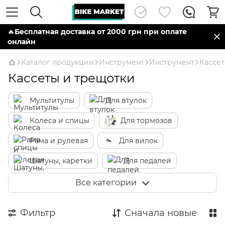
🔥
Бесплатная доставка от 2000 грн при оплате
онлайн
Каталог продукции
Инструмент
Инструмент
Кассет
Кассеты и трещотки
Мультитулы
Для втулок
Колеса и спицы
Для тормозов
Рама и рулевая
Для вилок
Шатуны, каретки
Для педалей
Кассеты и трещотки
Для цепи
Все категории
Динамометрический инструмент
Фильтр
Сначала новые
Кусачки, плоскогубцы, ножи