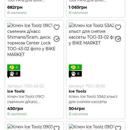
Tool FR-8 для BMX
Tool FR-6 для BMX
фривилов 30 x 1mm, 4
фривилов 1.37 x 24 TPI, 4
682грн
1 065грн
шлица (25мм)
шлица (40мм)
В наличии
В наличии
8
8
8
8
Артикул: TOO-43-02
Артикул: TOO-33-02
Ice Toolz
Ice Toolz
Ключ Ice Toolz 09C1
Ключ Ice Toolz 53A2 хлыст
съемник д/касс
для снятия кассеты
Shimano/Sram, диск.
450грн
504грн
тормоза Center Lock
В наличии
В наличии