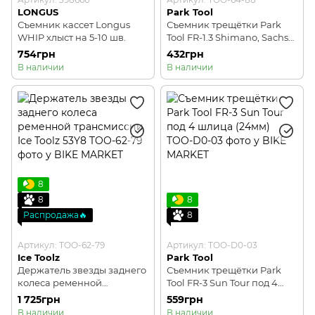
LONGUS
Park Tool
Съемник кассет Longus
Съемник трещётки Park
WHIP хлыст на 5-10 шв.
Tool FR-1.3 Shimano, Sachs
Aris, Sun Race, DNP Epoch
754грн
432грн
В наличии
В наличии
8
8
8
Распродажа🔥
8
Артикул: TOO-62-79
Артикул: TOO-D0-03
Ice Toolz
Park Tool
Держатель звезды заднего
Съемник трещётки Park
колеса ременной
Tool FR-3 Sun Tour под 4
трансмиссии Ice Toolz 53Y8
шлица (24мм)
1 725грн
559грн
В наличии
В наличии