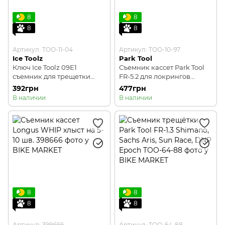
8
8
8
8
Артикул: TOO-11-04
Артикул: TOO-10-97
Ice Toolz
Park Tool
Ключ Ice Toolz 09E1
Съемник кассет Park Tool
съемник для трещетки
FR-5.2 для локрингов
BMX 4-х лапковый
кассет Shimano®, SRAM®,
392грн
477грн
SunRace®
В наличии
В наличии
8
8
8
8
Артикул: 398666
Артикул: TOO-64-88