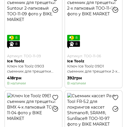
8
8
8
8
Артикул: TOO-11-09
Артикул: TOO-11-06
Ice Toolz
Ice Toolz
Ключ Ice Toolz 0903
Ключ Ice Toolz 09D1
съемник для трещетки
съемник для трещетки 2-x
Suntour 2-лапковый
лапковый
418грн
392грн
В наличии
В наличии