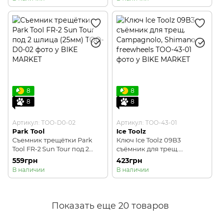
8
8
8
8
Артикул: TOO-D0-02
Артикул: TOO-43-01
Park Tool
Ice Toolz
Съемник трещётки Park
Ключ Ice Toolz 09B3
Tool FR-2 Sun Tour под 2
съёмник для трещ.
шлица (25мм)
Campagnolo, Shimano
559грн
423грн
freewheels
В наличии
В наличии
Показать еще 20 товаров