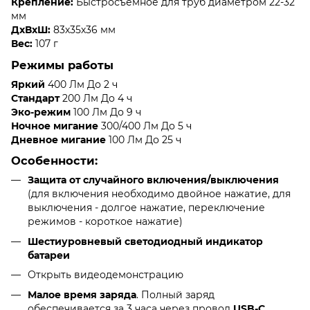
Крепление:
Быстросъемное для труб диаметром 22-32
мм
ДхВхШ:
83х35х36 мм
Вес:
107 г
Режимы работы
Яркий
400 Лм До 2 ч
Стандарт
200 Лм До 4 ч
Эко-режим
100 Лм До 9 ч
Ночное мигание
300/400 Лм До 5 ч
Дневное мигание
100 Лм До 25 ч
Особенности:
Защита от случайного включения/выключения
(для включения необходимо двойное нажатие, для
выключения - долгое нажатие, переключение
режимов - короткое нажатие)
Шестиуровневый светодиодный индикатор
батареи
Открыть видеодемонстрацию
Малое время заряда
. Полный заряд
обеспечивается за 3 часа через провод
USB-C