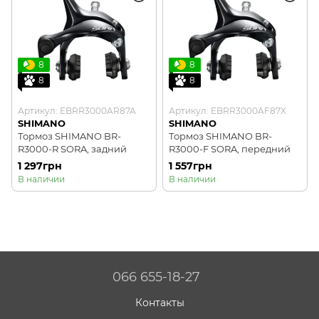
8
8
8
8
Артикул: EBRR3000AR87A
Артикул: EBRR3000AF87X
SHIMANO
SHIMANO
Тормоз SHIMANO BR-
Тормоз SHIMANO BR-
R3000-R SORA, задний
R3000-F SORA, передний
1 297грн
1 557грн
В наличии
В наличии
066 655-18-27
Контакты