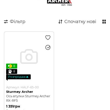
Фільтр
Спочатку нові
8
8
Розпродаж🔥
Артикул: HALF-65-00
Sturmey Archer
Ось втулки Sturmey Archer
RX-RF5
1 351грн