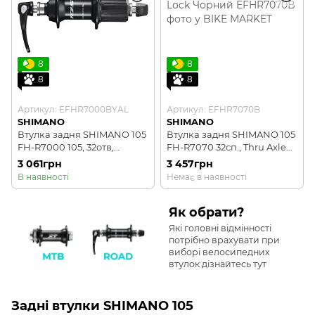
8
8
8
8
Артикул: EFHR7000BYAL
Артикул: EFHR7070B
SHIMANO
SHIMANO
Втулка задня SHIMANO 105
Втулка задня SHIMANO 105
FH-R7000 105, 32отв,
FH-R7070 32сп., Thru Axle
ексцентрик, чорна
12мм/142мм Center Lock
3 061грн
3 457грн
Чорний
В наявності
Немає в наявності
Як обрати?
Які головні відмінності
потрібно врахувати при
виборі велосипедних
втулок дізнайтесь тут
Задні втулки SHIMANO 105