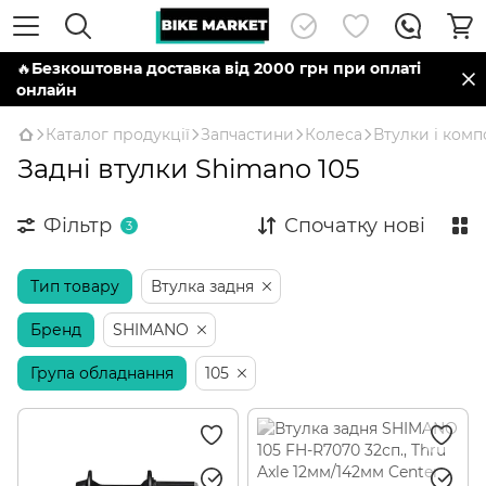
🔥
Безкоштовна доставка від 2000 грн при оплаті
онлайн
Каталог продукції
Запчастини
Колеса
Втулки і ком
Задні втулки Shimano 105
Фільтр
Спочатку нові
3
Тип товару
Втулка задня
Бренд
SHIMANO
Група обладнання
105