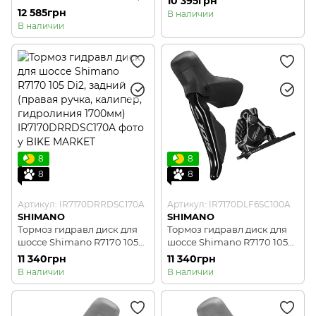
10 395грн
задний (правая ручка,
калипер, гидролиния
12 585грн
В наличии
калипер, гидролиния
1000мм)
В наличии
1700мм)
8
8
8
8
Артикул: IR7170DRRDSC170A
Артикул: IR7170DLF6SC100A
SHIMANO
SHIMANO
Тормоз гидравл диск для
Тормоз гидравл диск для
шоссе Shimano R7170 105
шоссе Shimano R7170 105
Di2, задний (правая ручка,
Di2, передний (левая
11 340грн
11 340грн
калипер, гидролиния
ручка, калипер,
В наличии
В наличии
1700мм)
гидролиния 1000мм)