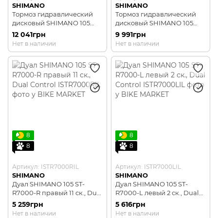
SHIMANO
SHIMANO
Тормоз гидравлический
Тормоз гидравлический
дисковый SHIMANO 105
дисковый SHIMANO 105
R7020 задний, dual-control
R7020 передней, dual-
12 041грн
9 991грн
11 СК, гидролиния 1700мм
control 2 ск. гидролиния
Нет в наличии
Нет в наличии
1000мм
8
8
8
8
Артикул: ISTR7000RIL
Артикул: ISTR7000LIL
SHIMANO
SHIMANO
Дуал SHIMANO 105 ST-
Дуал SHIMANO 105 ST-
R7000-R правый 11 ск., Dual
R7000-L левый 2 ск., Dual
Control
Control
5 259грн
5 616грн
Нет в наличии
Нет в наличии