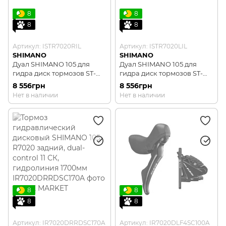
8
8
8
8
Артикул: ISTR7020RIL
Артикул: ISTR7020LIL
SHIMANO
SHIMANO
Дуал SHIMANO 105 для
Дуал SHIMANO 105 для
гидра диск тормозов ST-
гидра диск тормозов ST-
R7020-R Dual Control 11-
R7020-L Dual Control 2
8 556грн
8 556грн
скоростей, правый
скоростей, левый
Нет в наличии
Нет в наличии
8
8
8
8
Артикул: IR7020DRRDSC170A
Артикул: IR7020DLF4SC100A