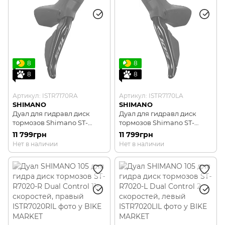
8
8
8
8
Артикул: ISTR7170RA
Артикул: ISTR7170LA
SHIMANO
SHIMANO
Дуал для гидравл диск
Дуал для гидравл диск
тормозов Shimano ST-
тормозов Shimano ST-
R7170-R 105 Di2
R7170-L 105 Di2
11 799грн
11 799грн
беспроводной, 12-быстрый,
беспроводной, 2-быстрый,
Нет в наличии
Нет в наличии
правый
левый