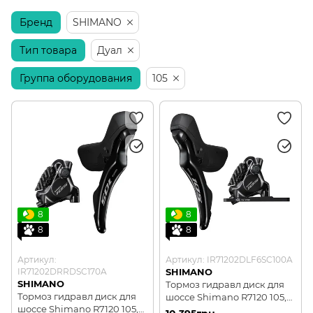
Бренд
Компоненты Di2 и AXS
SHIMANO
Тип товара
Дуал
Группа оборудования
105
8
8
8
8
Артикул:
Артикул: IR71202DLF6SC100A
IR71202DRRDSC170A
SHIMANO
SHIMANO
Тормоз гидравл диск для
Тормоз гидравл диск для
шоссе Shimano R7120 105,
шоссе Shimano R7120 105,
передний (левая ручка,