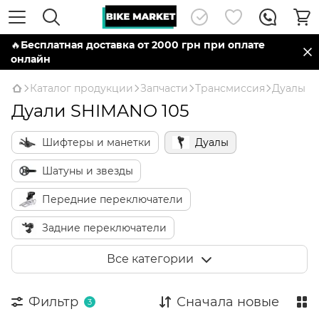
🔥
Бесплатная доставка от 2000 грн при оплате
онлайн
Каталог продукции
Запчасти
Трансмиссия
Дуалы
Дуали SHIMANO 105
Шифтеры и манетки
Дуалы
Шатуны и звезды
Передние переключатели
Задние переключатели
Кассеты и трещотки
Цепь
Все категории
Каретки и компоненты
Фильтр
Сначала новые
3
Тросы и рубашки переключения