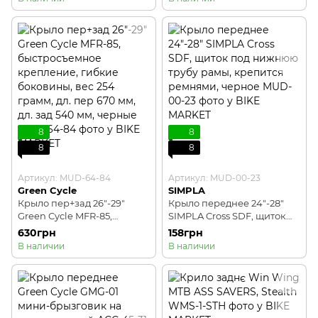
боковины, вес 251 грамм,
боковины, вес 316 грамм,
дл. пер 620 мм, дл. зад 540
дл. пер 580 мм, дл. зад 555
мм, черные
мм, черные
8
8
8
8
Артикул: MUD-64-84
Артикул: MUD-00-23
Green Cycle
SIMPLA
Крыло пер+зад 26"-29"
Крыло переднее 24"-28"
Green Cycle MFR-85,
SIMPLA Cross SDF, щиток
быстросъемное
под нижнюю трубу рамы,
630грн
158грн
крепление, гибкие
крепится ремнями, черное
В наличии
В наличии
боковины, вес 254 грамм,
дл. пер 670 мм, дл. зад 540
мм, черные