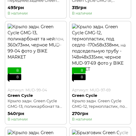
переднее/заднее Green
Green Cycle GMG-31,
Cycle GMG-20,
термопластик, длинное
495грн
315грн
поликарбонат та нейлон,
53х6см, коротое 39х10см,
В наличии
В наличии
335х60мм, черное
черное
8
8
8
8
Артикул: MUD-99-04
Артикул: MUD-97-69
Green Cycle
Green Cycle
Крыло задн. Green Cycle
Крыло задн. Green Cycle
GMG-13, поликарбонат та
GMG-12, термопластик, под
нейлон, 360х73мм, черное
седло -170х58х338мм, на
540грн
270грн
подседельную трубу -
В наличии
В наличии
148х48х335мм, черное