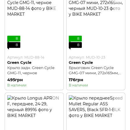
8
8
8
8
Артикул: MUD-88-14
Артикул: MUD-10-23
Green Cycle
Green Cycle
Крыло задн. Green Cycle
Брызговик Green Cycle
GMG-11, черное
GMG-07 мини, 272х165мм,
черный
495грн
176грн
В наличии
В наличии