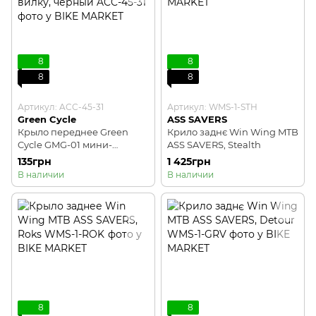
8
8
8
8
Артикул: ACC-45-31
Артикул: WMS-1-STH
Green Cycle
ASS SAVERS
Крыло переднее Green
Крило заднє Win Wing MTB
Cycle GMG-01 мини-
ASS SAVERS, Stealth
брызговик на вилку,
135грн
1 425грн
черный
В наличии
В наличии
8
8