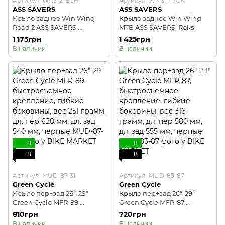
Артикул: WRS-2-ECH
Артикул: WMS-1-ROK
ASS SAVERS
ASS SAVERS
Крыло заднее Win Wing
Крыло заднее Win Wing
Road 2 ASS SAVERS,
MTB ASS SAVERS, Roks
Echelon
1 175грн
1 425грн
В наличии
В наличии
8
8
8
8
Артикул: MUD-87-31
Артикул: MUD-83-87
Green Cycle
Green Cycle
Крыло пер+зад 26"-29"
Крыло пер+зад 26"-29"
Green Cycle MFR-89,
Green Cycle MFR-87,
быстросъемное
быстросъемное
810грн
720грн
крепление, гибкие
крепление, гибкие
В наличии
В наличии