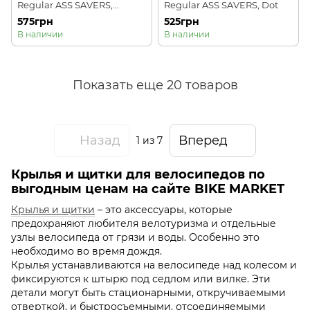
Regular ASS SAVERS,
Regular ASS SAVERS, Dot
Spektrum
575грн
525грн
В наличии
В наличии
Показать еще 20 товаров
Назад
Вперед
1
из 7
Крылья и щитки для велосипедов по
выгодным ценам на сайте BIKE MARKET
Крылья и щитки
– это аксессуары, которые
предохраняют любителя велотуризма и отдельные
узлы велосипеда от грязи и воды. Особенно это
необходимо во время дождя.
Крылья устанавливаются на велосипеде над колесом и
фиксируются к штырю под седлом или вилке. Эти
детали могут быть стационарными, откручиваемыми
отверткой, и быстросъемными, отсоединяемыми