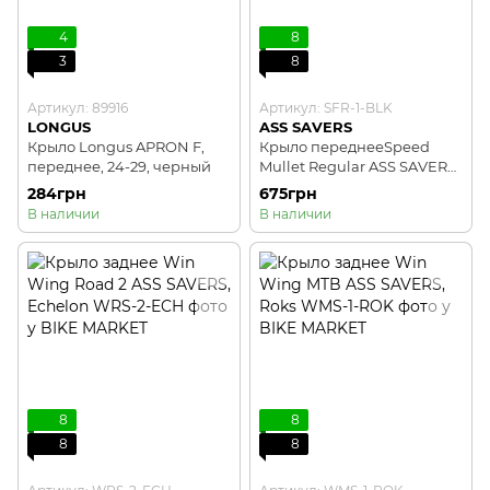
4
8
3
8
Артикул: 89916
Артикул: SFR-1-BLK
LONGUS
ASS SAVERS
Крыло Longus APRON F,
Крыло переднееSpeed ​​
переднее, 24-29, черный
Mullet Regular ASS SAVERS,
Black
284грн
675грн
В наличии
В наличии
8
8
8
8