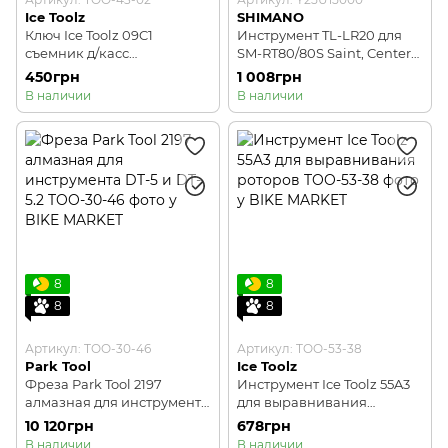
Ice Toolz
SHIMANO
Ключ Ice Toolz 09C1
Инструмент TL-LR20 для
съемник д/касс
SM-RT80/80S Saint, Center
Shimano/Sram, диск.
Lock
450грн
1 008грн
тормоза Center Lock
В наличии
В наличии
8
8
8
8
Артикул: TOO-30-46
Артикул: TOO-53-38
Park Tool
Ice Toolz
Фреза Park Tool 2197
Инструмент Ice Toolz 55A3
алмазная для инструмента
для выравнивания
DT-5 и DT-5.2
роторов
10 120грн
678грн
В наличии
В наличии