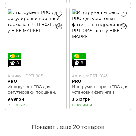
8
8
8
8
Артикул: PRTLB051
Артикул: PRTL0145
PRO
PRO
Инструмент PRO для
Инструмент-пресс PRO для
регулировки поршней
установки фитинга в
тормозов
гидролинию
948грн
3 510грн
В наличии
В наличии
Показать еще 20 товаров