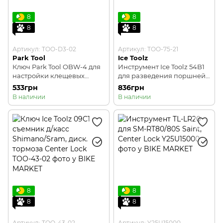
8
8
8
8
Артикул: TOO-D3-02
Артикул: TOO-75-21
Park Tool
Ice Toolz
Ключ Park Tool OBW-4 для
Инструмент Ice Toolz 54B1
настройки клещевых
для разведения поршней
тормозов 10/11/12/13мм
и колодок дисковых
533грн
836грн
тормозов
В наличии
В наличии
8
8
8
8
Артикул: TOO-43-02
Артикул: Y25U15000