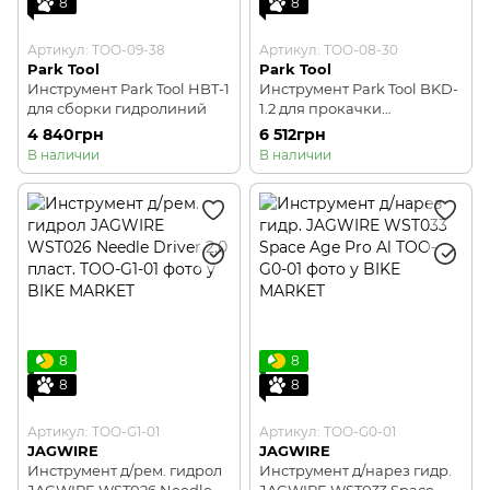
8
8
Артикул: TOO-09-38
Артикул: TOO-08-30
Park Tool
Park Tool
Инструмент Park Tool HBT-1
Инструмент Park Tool BKD-
для сборки гидролиний
1.2 для прокачки
гидравлических
4 840грн
6 512грн
тормозных систем на DOTе
В наличии
В наличии
8
8
8
8
Артикул: TOO-G1-01
Артикул: TOO-G0-01
JAGWIRE
JAGWIRE
Инструмент д/рем. гидрол
Инструмент д/нарез гидр.