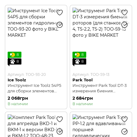
Общий инструмент
Шестигранники, Torx
8
8
8
8
Артикул: TOO-93-20
Артикул: TOO-59-13
Ice Toolz
Park Tool
Инструмент Ice Toolz 54P5
Инструмент Park Tool DT-3
для сборки элементов
измерения биения
гидролинии
роторов (для станков TS-4,
2 068грн
2 684грн
TS-2.2, TS-2)
В наличии
В наличии