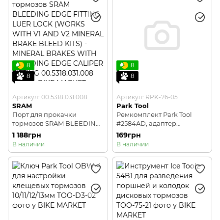
8
8
8
8
Артикул: 00.5318.031.008
Артикул: RPK-76-05
SRAM
Park Tool
Порт для прокачки
Ремкомплект Park Tool
тормозов SRAM BLEEDING
#2584AD, адаптер
EDGE FITTING, LUER LOCK
универсальный M6 x 1.0
1 188грн
169грн
(WORKS WITH V1 AND V2
для BKD-1
В наличии
В наличии
MINERAL BRAKE BLEED
KITS) - MINERAL BRAKES
WITH BLEEDING EDGE
CALIPER FITTING