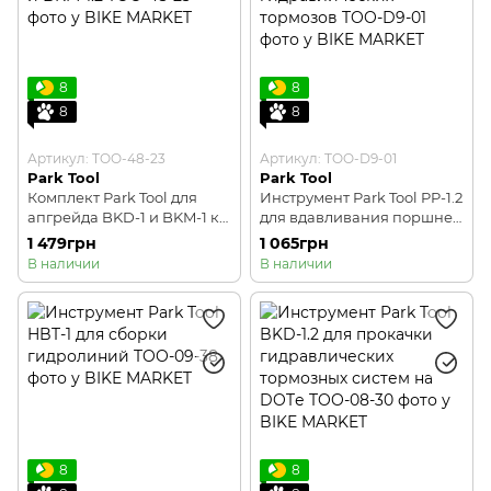
8
8
8
8
Артикул: TOO-48-23
Артикул: TOO-D9-01
Park Tool
Park Tool
Комплект Park Tool для
Инструмент Park Tool PP-1.2
апгрейда BKD-1 и BKM-1 к
для вдавливания поршней
версии BKD-1.2 и BKM-1.2
гидравлических тормозов
1 479грн
1 065грн
В наличии
В наличии
8
8