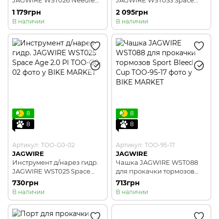
JAGWIRE WST026 Needle
JAGWIRE WST033 Space
Driver 2.0 пласт.
Age Pro Al
1 179грн
2 095грн
В наличии
В наличии
8
8
8
8
Артикул: TOO-G0-02
Артикул: TOO-95-17
JAGWIRE
JAGWIRE
Инструмент д/нарез гидр.
Чашка JAGWIRE WST088
JAGWIRE WST025 Space
для прокачки тормозов
Age 2.0 Pl
Sport Bleed Cup
730грн
713грн
В наличии
В наличии