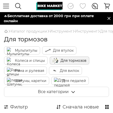
🔥
Бесплатная доставка от 2000 грн при оплате
онлайн
Каталог продукции
Инструмент
Инструмент
Для т
Для тормозов
Мультитулы
Для втулок
Колеса и спицы
Для тормозов
Рама и рулевая
Для вилок
Шатуны, каретки
Для педалей
Кассеты и трещотки
Для цепи
Все категории
Динамометрический инструмент
Фильтр
Сначала новые
Кусачки, плоскогубцы, ножи