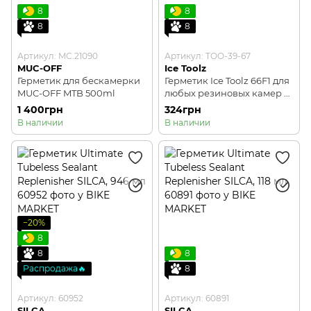
8
8
8
8
Артикул: MC.21090
Артикул: TOO-39-67
MUC-OFF
Ice Toolz
Герметик для бескамерки
Герметик Ice Toolz 66F1 для
MUC-OFF MTB 500ml
любых резиновых камер и
бескамерных покрышек
1 400грн
324грн
120ml
В наличии
В наличии
−20%
8
8
8
Распродажа🔥
8
Артикул: 60952
Артикул: 60891
SILCA
SILCA