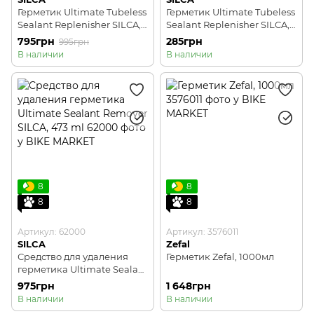
Герметик Ultimate Tubeless
Герметик Ultimate Tubeless
Sealant Replenisher SILCA,
Sealant Replenisher SILCA,
946 мл
118 мл
795грн
285грн
995грн
В наличии
В наличии
8
8
8
8
Артикул: 62000
Артикул: 3576011
SILCA
Zefal
Средство для удаления
Герметик Zefal, 1000мл
герметика Ultimate Sealant
Remover SILCA, 473 ml
975грн
1 648грн
В наличии
В наличии