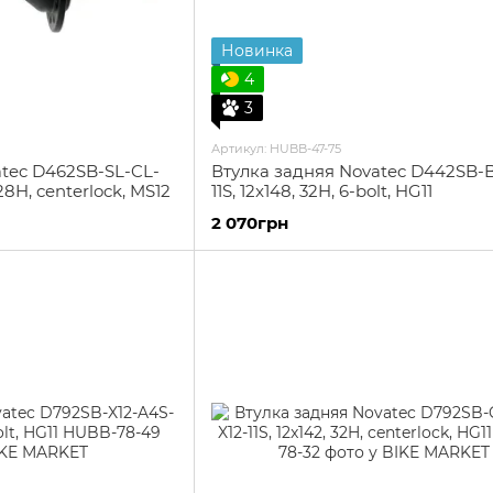
Новинка
4
3
Артикул: HUBB-47-75
atec D462SB-SL-CL-
Втулка задняя Novatec D442SB-B
28H, centerlock, MS12
11S, 12x148, 32H, 6-bolt, HG11
2 070грн