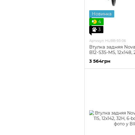
Новинка
4
3
Артикул: HUBB-93-06
Втулка задняя Nov
B12-S3S-MS, 12x148, 
3 564грн