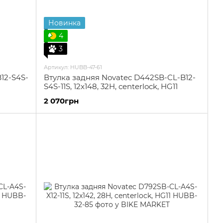
Новинка
4
3
Артикул: HUBB-47-61
12-S4S-
Втулка задняя Novatec D442SB-CL-B12-
S4S-11S, 12x148, 32H, centerlock, HG11
2 070грн