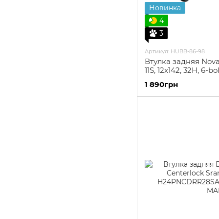
Новинка
4
3
Артикул: HUBB-86-98
Втулка задняя Nova
11S, 12x142, 32H, 6-bo
1 890грн