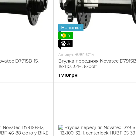
Новинка
4
3
Артикул: HUBF-67-14
vatec D791SB-15,
Втулка передняя Novatec D791SB
15x110, 32H, 6-bolt
1 710грн