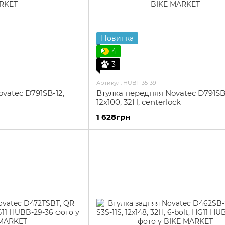
Новинка
4
3
Артикул: HUBF-35-39
vatec D791SB-12,
Втулка передняя Novatec D791SB
12x100, 32H, centerlock
1 628грн