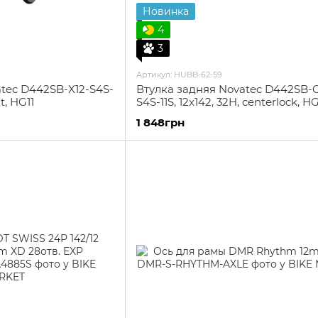
Новинка
4
3
Артикул: HUBB-62-59
tec D442SB-X12-S4S-
Втулка задняя Novatec D442SB-C
lt, HG11
S4S-11S, 12x142, 32H, centerlock, HG
1 848грн