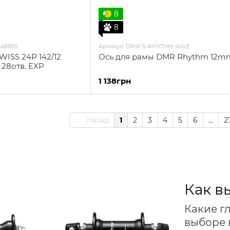
8
8
A4885S
Артикул: DMR-S-RHYTHM-AXLE
WISS 24P 142/12
Ось для рамы DMR Rhythm 12mm
 28отв. EXP
1 138грн
Назад
1
2
3
4
5
6
...
2
Как в
Какие г
выборе 