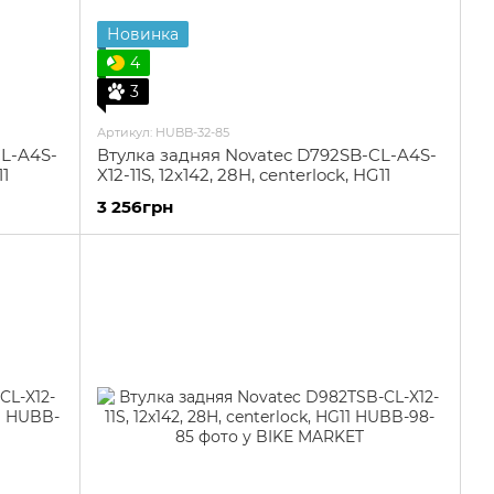
Новинка
4
3
Артикул: HUBB-32-85
CL-A4S-
Втулка задняя Novatec D792SB-CL-A4S-
11
X12-11S, 12x142, 28H, centerlock, HG11
3 256грн