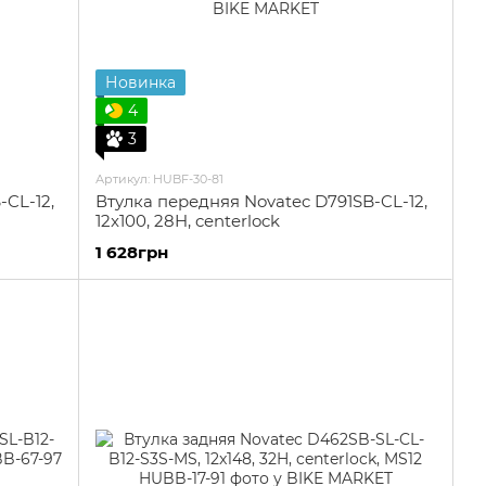
Новинка
4
3
Артикул: HUBF-30-81
-CL-12,
Втулка передняя Novatec D791SB-CL-12,
12x100, 28H, centerlock
1 628грн