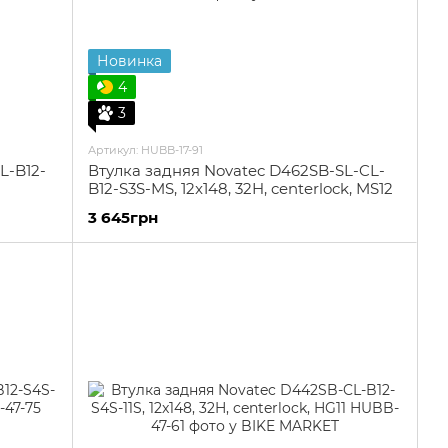
Новинка
4
3
Артикул: HUBB-17-91
L-B12-
Втулка задняя Novatec D462SB-SL-CL-
B12-S3S-MS, 12x148, 32H, centerlock, MS12
3 645грн