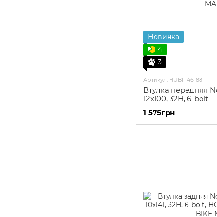
Новинка
4
3
Артикул: HUBF-46-88
Втулка передняя No
12x100, 32H, 6-bolt
1 575грн