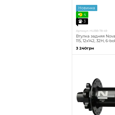
Новинка
4
3
Артикул: HUBB-78-49
Втулка задняя Nova
11S, 12x142, 32H, 6-bo
3 240грн