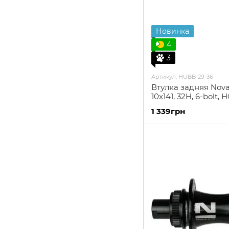
Новинка
4
3
Артикул: HUBB-29-36
Втулка задняя Nov
10x141, 32H, 6-bolt, H
1 339грн