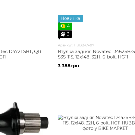
Новинка
4
3
Артикул: HUBB-67-97
atec D472TSBT, QR
Втулка задняя Novatec D462SB-S
G11
S3S-11S, 12x148, 32H, 6-bolt, HG11
3 388грн