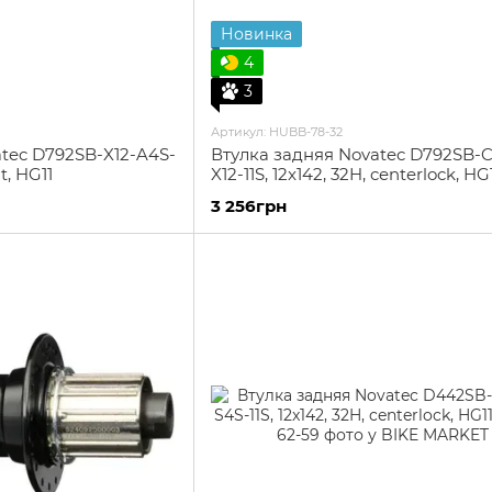
Новинка
4
3
Артикул: HUBB-78-32
tec D792SB-X12-A4S-
Втулка задняя Novatec D792SB-
lt, HG11
X12-11S, 12x142, 32H, centerlock, HG
3 256грн