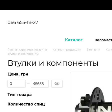
Перейти к основному контенту
066 655-18-27
Каталог
Веломас
Главная страница магазина
Каталог продукции
Запчасти
Кол
Втулки и компоненты
Втулки и компоненты
Цена, грн
От Цена, грн
До Цена, грн
OK
Тип товара
Количество спиц