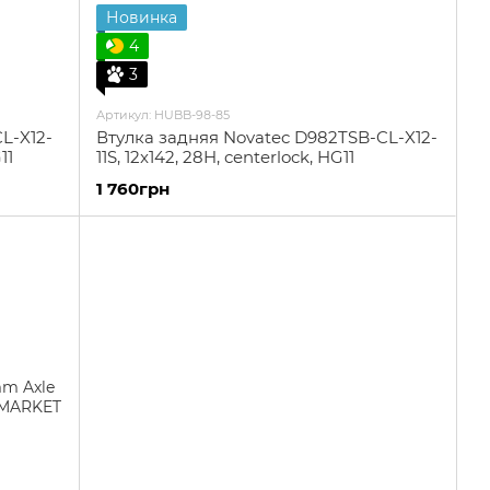
Новинка
4
3
Артикул: HUBB-98-85
L-X12-
Втулка задняя Novatec D982TSB-CL-X12-
11
11S, 12x142, 28H, centerlock, HG11
1 760грн