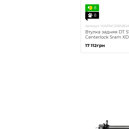
8
8
Артикул: H24PNCDRR28S
Втулка задняя DT S
Centerlock Sram XD
17 112грн