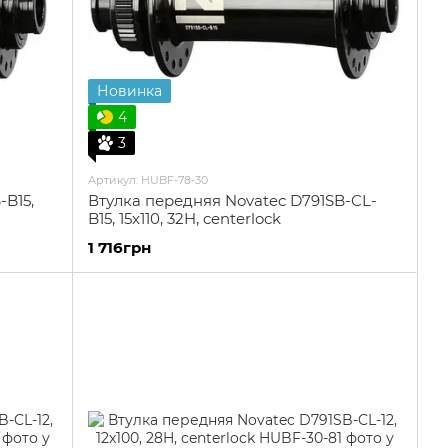
Новинка
4
3
Артикул: HUBF-78-30
-B15,
Втулка передняя Novatec D791SB-CL-
B15, 15x110, 32H, centerlock
1 716грн