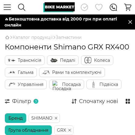
🔥
Безкоштовна доставка від 2000 грн при оплаті
онлайн
Каталог продукції
Запчастини
Компоненти Shimano GRX RX400
Трансмісія
Педалі
Колеса
Гальма
Рами та комплектуючі
Управління
Посадка
Підвіска
Фільтр
Спочатку нові
3
Бренд
SHIMANO
Група обладнання
GRX