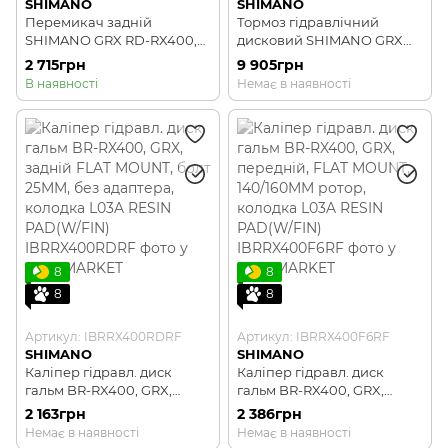
SHIMANO
SHIMANO
Перемикач задній
Тормоз гідравлічний
SHIMANO GRX RD-RX400,
дисковий SHIMANO GRX
SHADOW+ 10-швидк
RX400-2 переднє, без
2 715грн
9 905грн
передач (ліва гальм.ручка
В наявності
Немає в наявності
BL-RX600, каліпер BR-
RX400, гідроліния 1000мм)
не зібране
8
8
8
8
Артикул: IBRRX400RDRF
Артикул: IBRRX400F6RF
SHIMANO
SHIMANO
Каліпер гідравл. диск
Каліпер гідравл. диск
гальм BR-RX400, GRX,
гальм BR-RX400, GRX,
задній FLAT MOUNT, болт
передній, FLAT MOUNT,
2 163грн
2 386грн
25MM, без адаптера,
140/160MM ротор, колодка
Немає в наявності
Немає в наявності
колодка L03A RESIN
L03A RESIN PAD(W/FIN)