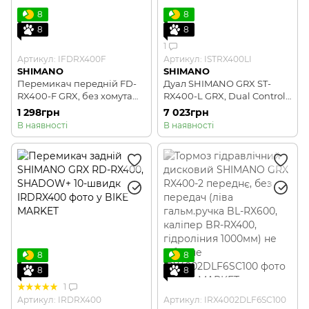
8
8
8
8
1
Артикул: IFDRX400F
Артикул: ISTRX400LI
SHIMANO
SHIMANO
Перемикач передній FD-
Дуал SHIMANO GRX ST-
RX400-F GRX, без хомута
RX400-L GRX, Dual Control
10Х2
2-швидк. для гідравл.
1 298грн
7 023грн
гальм, ліва
В наявності
В наявності
8
8
8
8
1
Артикул: IRDRX400
Артикул: IRX4002DLF6SC100