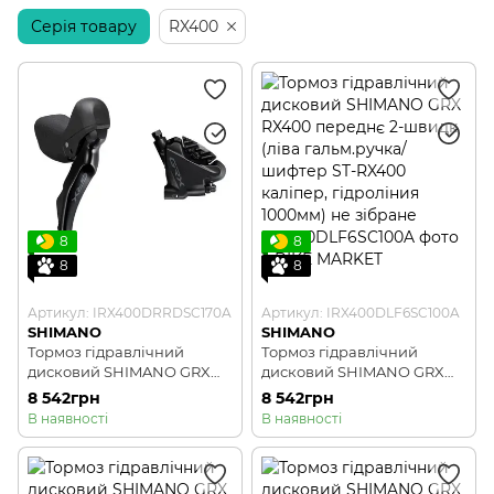
Серія товару
RX400
8
8
8
8
Артикул: IRX400DRRDSC170A
Артикул: IRX400DLF6SC100A
SHIMANO
SHIMANO
Тормоз гідравлічний
Тормоз гідравлічний
дисковий SHIMANO GRX
дисковий SHIMANO GRX
RX400 заднє 10-швидк
RX400 переднє 2-швидк
8 542грн
8 542грн
(права гальм.ручка/
(ліва гальм.ручка/шифтер
В наявності
В наявності
шифтер ST-RX400, каліпер,
ST-RX400 каліпер,
гідроліния 1700мм) не
гідроліния 1000мм) не
зібране
зібране