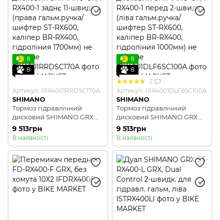
8
8
8
8
2
Артикул: IRX4001RRDSC170A
Артикул: IRX4001DLF6SC100A
SHIMANO
SHIMANO
Тормоз гідравлічний
Тормоз гідравлічний
дисковий SHIMANO GRX
дисковий SHIMANO GRX
RX400-1 заднє 11-швидк
RX400-1 перед 2-швидк
9 513грн
9 513грн
(права гальм.ручка/
(ліва гальм.ручка/шифтер
В наявності
В наявності
шифтер ST-RX600, каліпер
ST-RX600, каліпер BR-
BR-RX400, гідроліния
RX400, гідроліния 1000мм)
1700мм) не зібране
не зібране