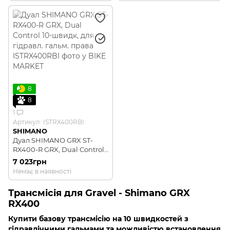
PAD(W/FIN)
8
8
1
Артикул: ISTRX400RBI
SHIMANO
Дуал SHIMANO GRX ST-
RX400-R GRX, Dual Control
10-швидк, для гідравл.
7 023грн
гальм. права
Немає в наявності
Трансмісія для Gravel - Shimano GRX
RX400
Купити базову трансмісію на 10 швидкостей з
гідравлічними гальмами та можливістю встановлення