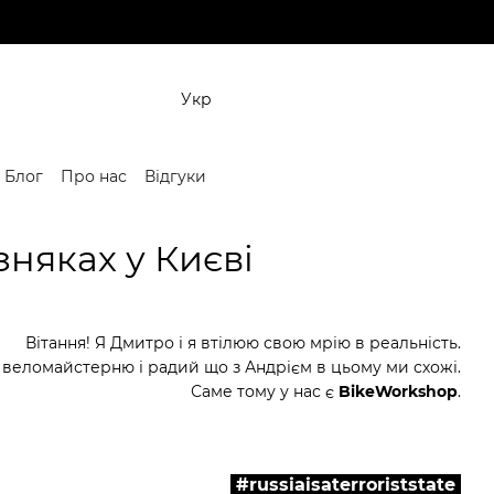
Укр
Блог
Про нас
Відгуки
няках у Києві
Вітання! Я Дмитро і я втілюю свою мрію в реальність.
 веломайстерню і радий що з Андрієм в цьому ми схожі.
Саме тому у нас є
BikeWorkshop
.
#russiaisaterroriststate