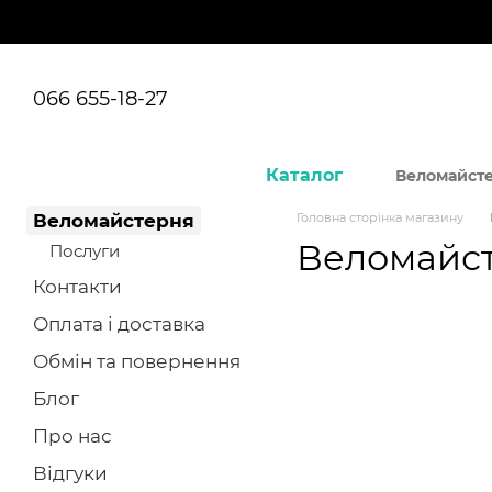
Перейти до основного контенту
066 655-18-27
Каталог
Веломайст
Веломайстерня
Головна сторінка магазину
Веломайст
Послуги
Контакти
Оплата і доставка
Обмін та повернення
Блог
Про нас
Відгуки