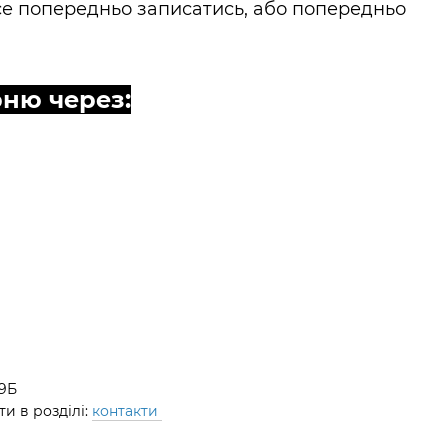
се попередньо записатись, або попередньо
ню через:
39Б
и в розділі:
контакти