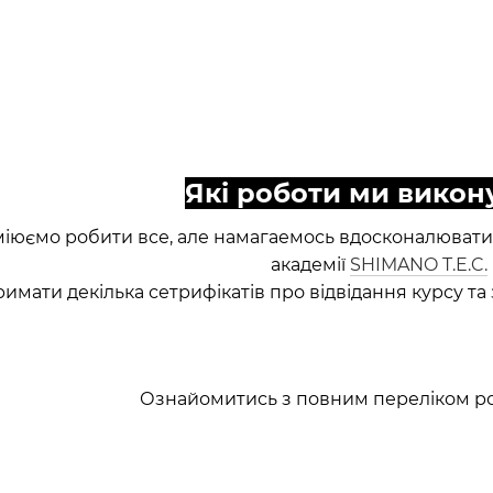
Які роботи ми викон
іюємо робити все, але намагаемось вдосконалюватись
академії
SHIMANO T.E.C.
римати декілька сетрифікатів про відвідання курсу та з
Ознайомитись з повним переліком роб