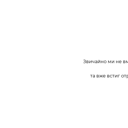
Звичайно ми не вм
та вже встиг от