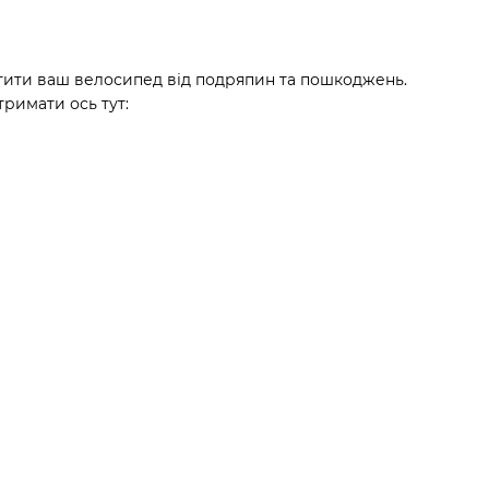
тити ваш велосипед від подряпин та пошкоджень.
римати ось тут: