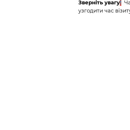
Зверніть увагу
!
Ча
узгодити час візи