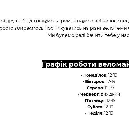
мої друзі обсулговуємо та ремонтуємо свої велосипеди
росто збираємось поспілкуватись на різні вело теми 
Ми будемо раді бачити тебе у нас 
Графік роботи веломай
•
Понеділок
: 12-19
•
Вівторок
: 12-19
•
Середа
: 12-19
•
Черверг
: вихідний
•
П'ятниця
: 12-19
•
Субота
: 12-19
•
Неділя
: 12-19