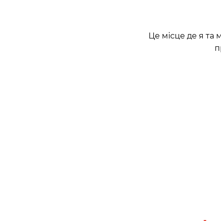
Це місце де я та 
п