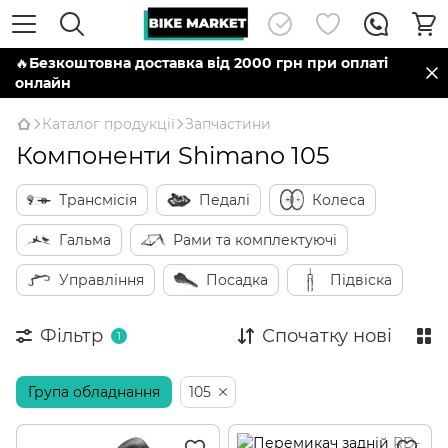
🔥
Безкоштовна доставка від 2000 грн при оплаті
онлайн
Каталог продукції
Запчастини
Компоненти Shimano 105
Трансмісія
Педалі
Колеса
Гальма
Рами та комплектуючі
Управління
Посадка
Підвіска
Фільтр
Спочатку нові
1
Група обладнання
105