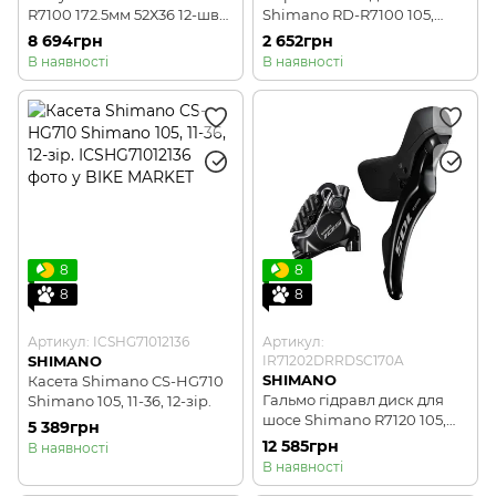
R7100 172.5мм 52Х36 12-шв
Shimano RD-R7100 105,
без каретки
SHADOW 12-шв
8 694грн
2 652грн
В наявності
В наявності
8
8
8
8
Артикул: ICSHG71012136
Артикул:
SHIMANO
IR71202DRRDSC170A
SHIMANO
Касета Shimano CS-HG710
Гальмо гідравл диск для
Shimano 105, 11-36, 12-зір.
шосе Shimano R7120 105,
5 389грн
заднє (права ручка,
12 585грн
В наявності
каліпер, гідроліния
В наявності
1700мм)