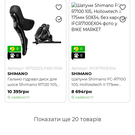
8
8
8
8
Артикул: IR71202DLF6SC100A
Артикул: IFCR7100EX04
SHIMANO
SHIMANO
Гальмо гідравл диск для
Шатуни Shimano FC-R7100
шосе Shimano R7120 105,
105, Hollowtech II 175мм
переднє (ліва ручка,
50Х34, без каретки
10 395грн
8 694грн
каліпер, гідроліния
В наявності
В наявності
1000мм)
Показати ще 20 товарів