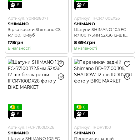
8
8
Артикул: Y0RR9807T
Артикул: IFCR7100EX26
SHIMANO
SHIMANO
Зірка касети Shimano CS-
Шатуни SHIMANO 105 FC-
R7100, 19-зуб
R7100 175мм 52Х36 12-шв
без каретки
178грн
8 694грн
В наявності
В наявності
8
8
8
8
Артикул: IFCR7100DX26
Артикул: IRDR7100
SHIMANO
SHIMANO
Шатуни SHIMANO 105 FC-
Перемикач задній