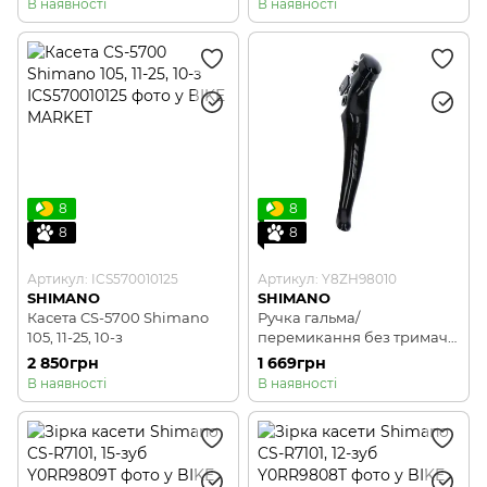
В наявності
В наявності
8
8
8
8
Артикул: ICS570010125
Артикул: Y8ZH98010
SHIMANO
SHIMANO
Касета CS-5700 Shimano
Ручка гальма/
105, 11-25, 10-з
перемикання без тримача
для ST-R7000
2 850грн
1 669грн
В наявності
В наявності