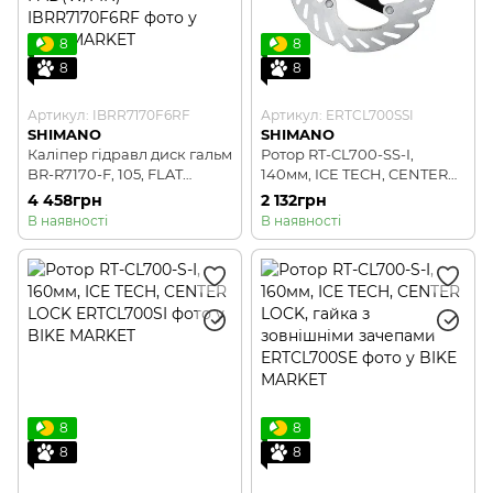
8
8
8
8
Артикул: IBRR7170F6RF
Артикул: ERTCL700SSI
SHIMANO
SHIMANO
Каліпер гідравл диск гальм
Ротор RT-CL700-SS-I,
BR-R7170-F, 105, FLAT
140мм, ICE TECH, CENTER
MOUNT передній адаптер
LOCK
4 458грн
2 132грн
140/160мм, колодка L05A
В наявності
В наявності
RESIN PAD(W/FIN)
8
8
8
8