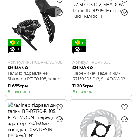
8
8
8
8
Артикул: IR7170DRRDSC170E
Артикул: IRDR7150E
SHIMANO
SHIMANO
Гальмо гідравлічне
Перемикач задній RD-
Shimano R7170 105, заднє
R7150 105 Di2, SHADOW 12-
(права ручка, каліпер,
шв
11 655грн
11 205грн
гідролінія 1700мм).
В наявності
В наявності