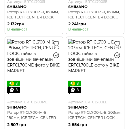
Артикул: ERTCL700SI
Артикул: ERTCL700SE
SHIMANO
SHIMANO
Ротор RT-CL700-S-I, 160мм,
Ротор RT-CL700-S-I, 160мм,
ICE TECH, CENTER LOCK
ICE TECH, CENTER LOCK,
гайка з зовнішніми
2 132грн
2 241грн
зачепами
В наявності
В наявності
8
8
8
8
Артикул: ERTCL700ME
Артикул: ERTCL700LE
SHIMANO
SHIMANO
Ротор RT-CL700-M-E,
Ротор RT-CL700-L-E, 203мм,
180мм, ICE TECH, CENTER
ICE TECH, CENTER LOCK,
LOCK, гайка з зовнішніми
гайка з зовнішніми
2 507грн
2 854грн
зачепами
зачепами