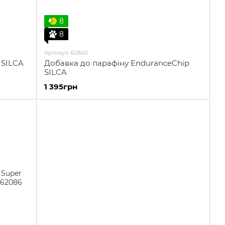
8
8
Артикул: 62840
 SILCA
Добавка до парафіну EnduranceChip
SILCA
1 395грн