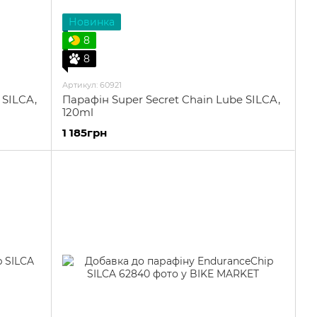
Новинка
8
8
Артикул: 60921
 SILCA,
Парафін Super Secret Chain Lube SILCA,
120ml
1 185грн