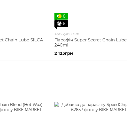
8
8
Артикул: 60938
et Chain Lube SILCA,
Парафін Super Secret Chain Lube
240ml
2 125грн