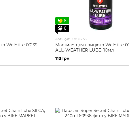
8
8
Артикул: LUB-53-56
а Weldtite 03135
Мастило для ланцюга Weldtite 03
ALL-WEATHER LUBE, 10мл
113грн