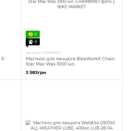
8
8
Артикул: CHAINMW/1
 E-
Мастило для ланцюга BikeWorkX Chain
Star Max Wax 1000 мл.
3 583грн