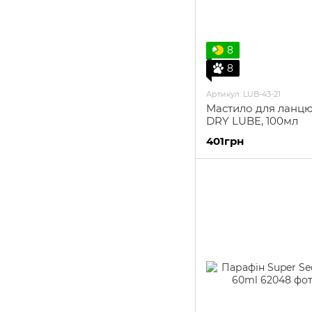
8
8
Артикул: LUB-43-21
Мастило для ланцюг
DRY LUBE, 100мл
401грн