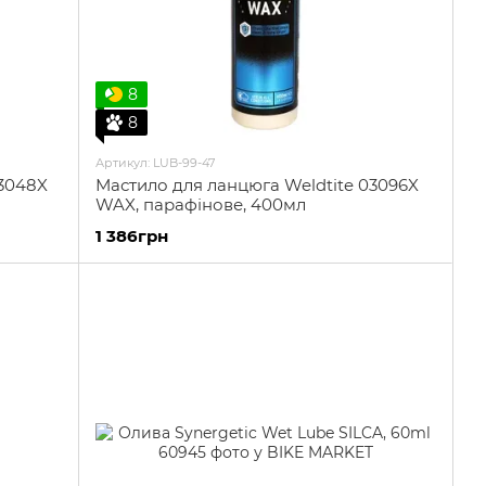
8
8
Артикул: LUB-99-47
03048X
Мастило для ланцюга Weldtite 03096X
WAX, парафінове, 400мл
1 386грн