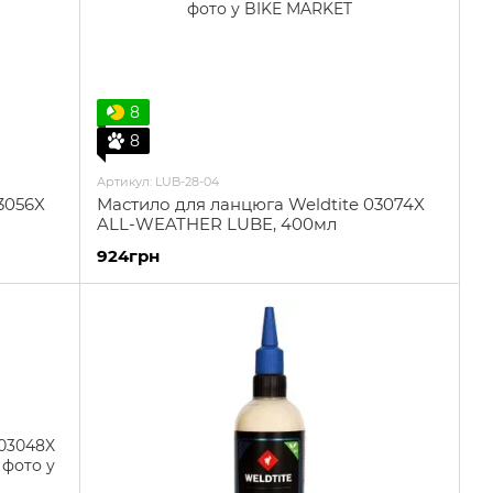
8
8
Артикул: LUB-28-04
3056X
Мастило для ланцюга Weldtite 03074X
ALL-WEATHER LUBE, 400мл
924грн