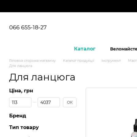
Перейти до основного контенту
066 655-18-27
Каталог
Веломайст
Головна сторінка магазину
Каталог продукції
Інструмент
Маст
Для ланцюга
Для ланцюга
Ціна, грн
Від Ціна, грн
До Ціна, грн
ОК
Бренд
Тип товару