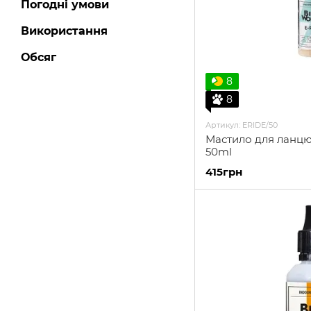
Погодні умови
Використання
Обсяг
8
8
Артикул: ERIDE/50
Мастило для ланцю
50ml
415грн