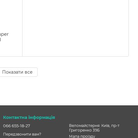
uper
l
Показати все
Контактна інформація
066 655-18-27
Веломайстерня: Київ, пр-т
Григоренко 39Б
Передзвонити вам?
Мапа проїзду