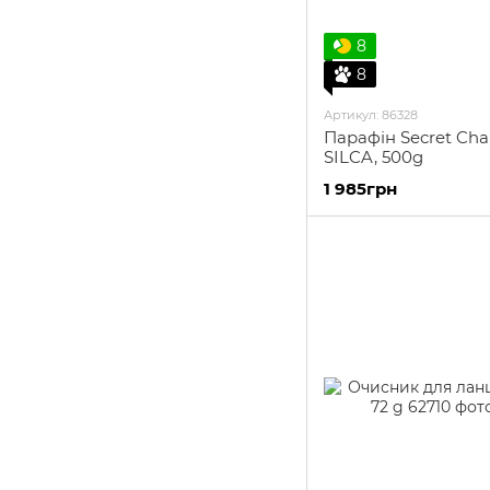
8
8
Артикул: 86328
Парафін Secret Cha
SILCA, 500g
1 985грн