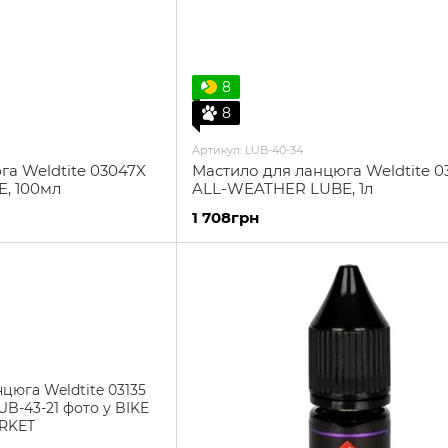
8
8
Артикул: LUB-40-34
га Weldtite 03047X
Мастило для ланцюга Weldtite 
, 100мл
ALL-WEATHER LUBE, 1л
1 708грн