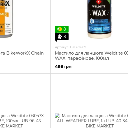
8
8
Артикул: LUB-32-09
га BikeWorkX Chain
Мастило для ланцюга Weldtite 0
WAX, парафінове, 100мл
486грн