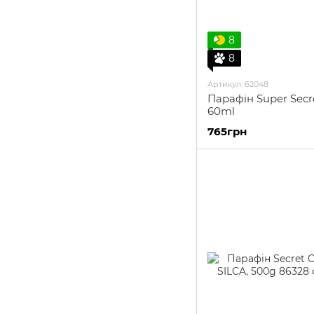
8
8
Артикул: 62048
Парафін Super Secr
60ml
765грн