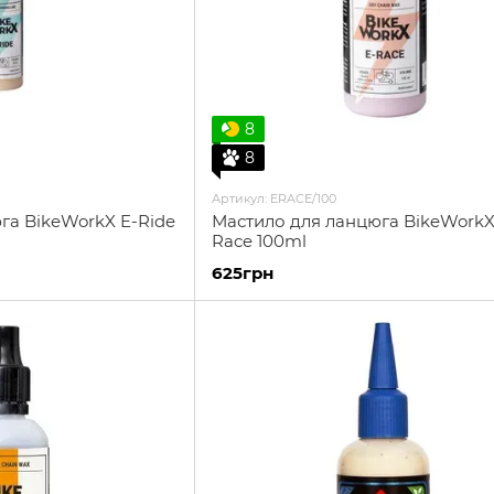
8
8
Артикул: ERACE/100
га BikeWorkX E-Ride
Мастило для ланцюга BikeWorkX
Race 100ml
625грн