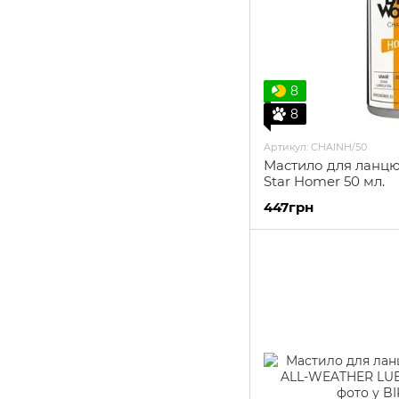
8
8
Артикул: CHAINH/50
Мастило для ланцю
Star Homer 50 мл.
447грн