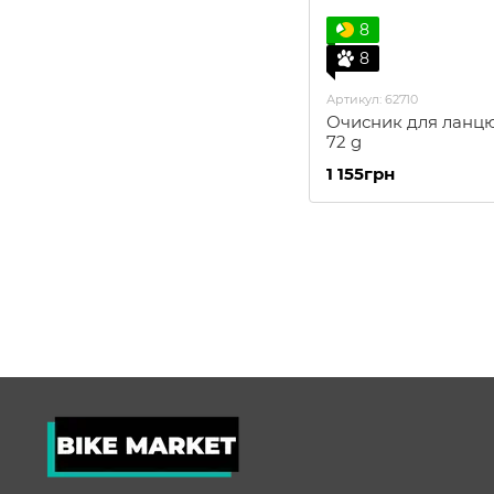
8
8
Артикул: 62710
Очисник для ланцюг
72 g
1 155грн