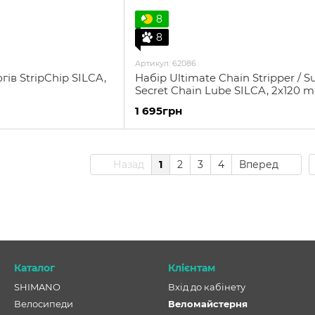
8
8
Артикул: 62086
ів StripChip SILCA,
Набір Ultimate Chain Stripper / S
Secret Chain Lube SILCA, 2х120 m
1 695грн
Назад
1
2
3
4
Вперед
Каталог
Клієнтам
SHIMANO
Вхід до кабінету
Велосипеди
Веломайстерня