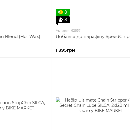
8
8
Артикул: 62857
in Blend (Hot Wax)
Добавка до парафіну SpeedChip
1 395грн