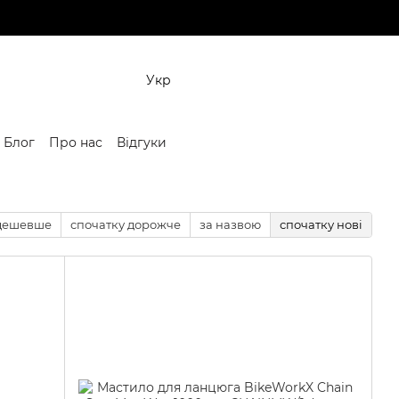
Укр
Блог
Про нас
Відгуки
 дешевше
спочатку дорожче
за назвою
спочатку нові