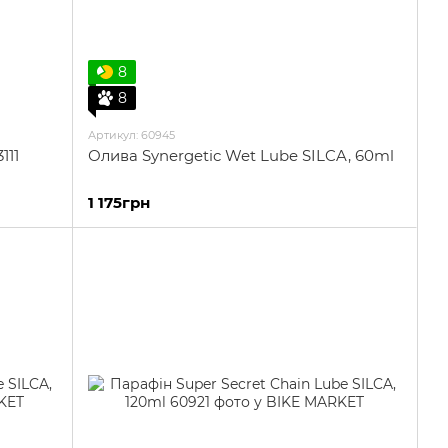
8
8
Артикул: 60945
111
Олива Synergetic Wet Lube SILCA, 60ml
1 175грн