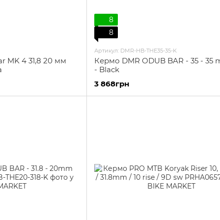
8
8
Артикул: DMR-HB-THE35-35-K
 MK 4 31,8 20 мм
Кермо DMR ODUB BAR - 35 - 35 
а
- Black
3 868грн