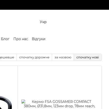
Укр
Блог
Про нас
Відгуки
 дешевше
спочатку дорожче
за назвою
спочатку нові