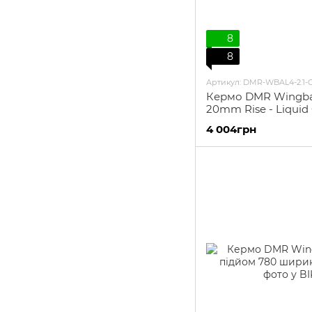
8
8
Артикул: DMR-WBAL4-2.1-
Кермо DMR Wingbar
20mm Rise - Liquid
4 004грн