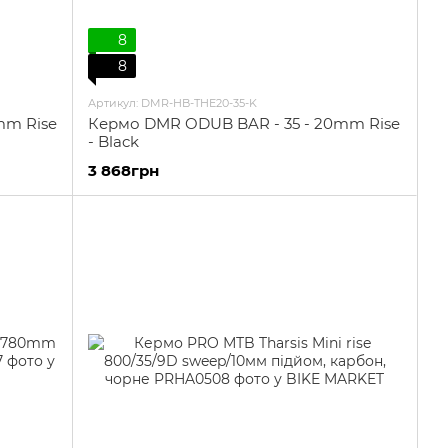
8
8
Артикул: DMR-HB-THE20-35-K
mm Rise
Кермо DMR ODUB BAR - 35 - 20mm Rise
- Black
3 868грн