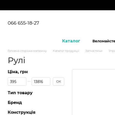
Перейти до основного контенту
066 655-18-27
Каталог
Веломайст
Головна сторінка магазину
Каталог продукції
Запчастини
Упр
Рулі
Ціна, грн
Від Ціна, грн
До Ціна, грн
ОК
Тип товару
Бренд
Конструкція