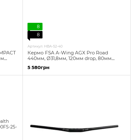
8
8
Артикул: HBA-52-40
OMPACT
Кермо FSA A-Wing AGX Pro Road
мм
440мм, Ø31,8мм, 120мм drop, 80мм
reach, чорне
5 580грн