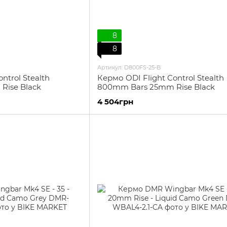
8
8
Артикул: D800FS-25-B
ntrol Stealth
Кермо ODI Flight Control Stealth
Rise Black
800mm Bars 25mm Rise Black
4 504грн