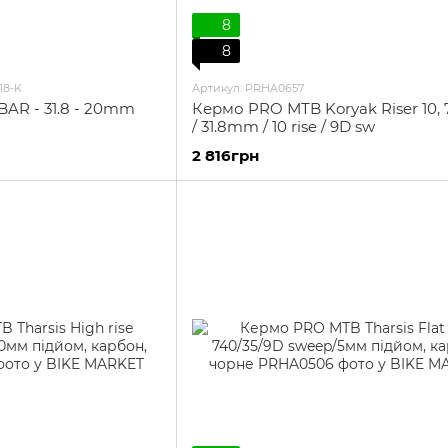
8
8
18-K
Артикул: PRHA0657
AR - 31.8 - 20mm
Кермо PRO МТB Koryak Riser 10
/ 31.8mm / 10 rise / 9D sw
2 816грн