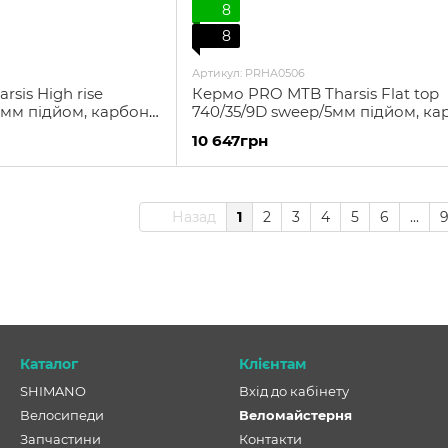
8
8
Артикул: PRHA0506
sis High rise
Кермо PRO МТB Tharsis Flat top
мм підйом, карбон,
740/35/9D sweep/5мм підйом, ка
чорне
10 647грн
Назад
1
2
3
4
5
6
...
Каталог
Клієнтам
SHIMANO
Вхід до кабінету
Велосипеди
Веломайстерня
Запчастини
Контакти