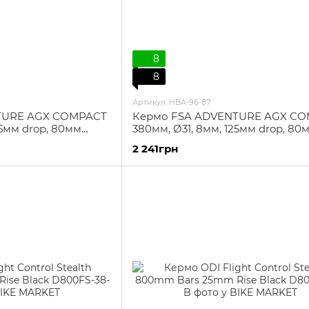
8
8
Артикул: HBA-96-87
TURE AGX COMPACT
Кермо FSA ADVENTURE AGX C
25мм drop, 80мм
380мм, Ø31, 8мм, 125мм drop, 80
reach, чорне
2 241грн