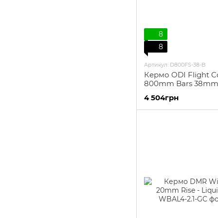
8
8
Артикул: D800FS-38-B
Кермо ODI Flight Co
800mm Bars 38mm 
4 504грн