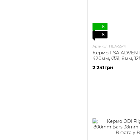
8
8
Артикул: HBA-55-71
Кермо FSA ADVEN
420мм, Ø31, 8мм, 1
reach, чорне
2 241грн