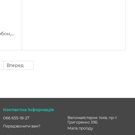
рбон,
9
Вперед
Контактна інформація
066 655-18-27
Веломайстерня: Київ, пр-т
Григоренко 39Б
Передзвонити вам?
Мапа проїзду