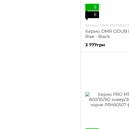
8
8
Артикул: DMR-HB-THE20-3
Кермо DMR ODUB B
Rise - Black
3 777грн