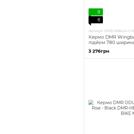
8
8
Артикул: DMR-WBAL4-1.1-K
Кермо DMR Wingbar
підйом 780 ширин
3 276грн