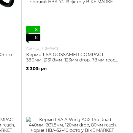
8
8
Артикул: HBA-74-19
380mm
Кермо FSA GOSSAMER COMPACT
380мм, Ø31,8мм, 123мм drop, 78мм reach,
чорний
3 303грн