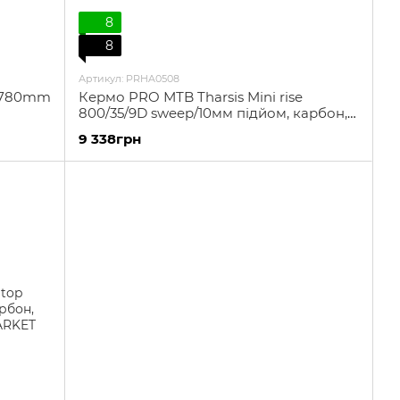
8
8
Артикул: PRHA0508
, 780mm
Кермо PRO МТB Tharsis Mini rise
800/35/9D sweep/10мм підйом, карбон,
чорне
9 338грн