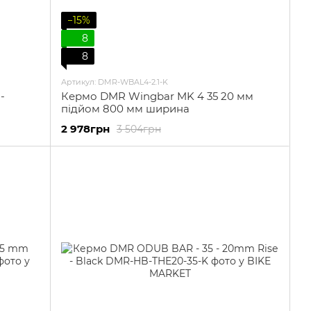
−15%
8
8
Артикул: DMR-WBAL4-2.1-K
-
Кермо DMR Wingbar MK 4 35 20 мм
підйом 800 мм ширина
2 978грн
3 504грн