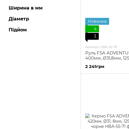
Ширина в мм
Діаметр
Новинка
4
Підйом
3
Артикул: HBA-52-76
Руль FSA ADVENT
400мм, Ø31,8мм, 12
reach, черный
2 241грн