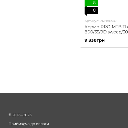
8
8
Артикул: PRHA0507
Кермо PRO МТB Thar
800/35/9D sweep/30
чорне
9 338грн
© 2017—2026
Приймаємо до оплати