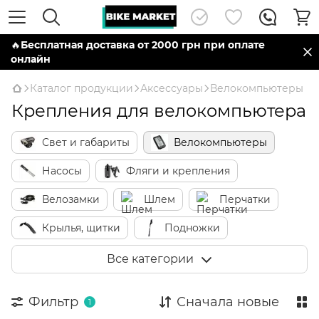
🔥
Бесплатная доставка от 2000 грн при оплате
онлайн
Каталог продукции
Аксессуары
Велокомпьютеры
Крепления для велокомпьютера
Свет и габариты
Велокомпьютеры
Насосы
Фляги и крепления
Велозамки
Шлем
Перчатки
Крылья, щитки
Подножки
Детские велокресла
Сумки
Все категории
Корзины
Багажники
Звонки
Фильтр
Сначала новые
1
Зеркала
Детские аксессуары