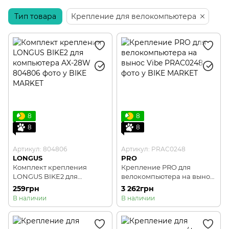
Тип товара
Крепление для телефонов
Крепление для велокомпьютера
Наклейки и защита
8
8
8
8
Артикул: 804806
Артикул: PRAC0248
LONGUS
PRO
Комплект крепления
Крепление PRO для
LONGUS BIKE2 для
велокомпьютера на вынос
компьютера AX-28W
Vibe
259грн
3 262грн
В наличии
В наличии