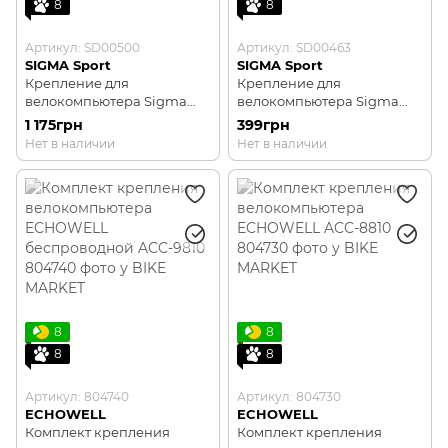
8
8
Артикул: SD00500
Артикул: SD00463
SIGMA Sport
SIGMA Sport
Крепление для
Крепление для
велокомпьютера Sigma
велокомпьютера Sigma
Over Clamp Butler GPS
GPS Bracket Sigma Sport
1 175грн
399грн
Sigma Sport
Нет в наличии
Нет в наличии
8
8
8
8
Артикул: 804740
Артикул: 804730
ECHOWELL
ECHOWELL
Комплект крепления
Комплект крепления