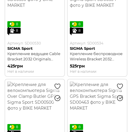
8
8
8
8
Артикул: SD00530
Артикул: SD00534
SIGMA Sport
SIGMA Sport
Крепление ведущее Cable
Крепление беспроводное
Bracket 2032 Originals
Wireless Bracket 2032
Sigma Sport
Originals Sigma Sport
425грн
525грн
Нет в наличии
Нет в наличии
8
8