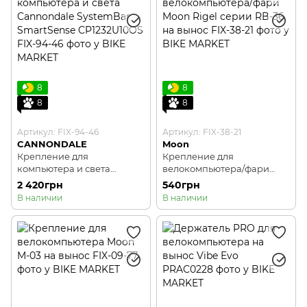
8
8
8
8
Артикул: FIX-94-46
Артикул: FIX-38-21
CANNONDALE
Moon
Крепление для
Крепление для
компьютера и света
велокомпьютера/фари
Cannondale SystemBar
Moon Rigel серии RB-36 на
2 420грн
540грн
SmartSense CP1232U10OS
вынос
В наличии
В наличии