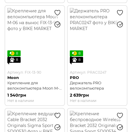
8
8
8
8
Артикул: FIX-13-90
Артикул: PRAC0247
Moon
PRO
Крепление для
Держатель PRO
велокомпьютера Moon M-
велокомпьютера
06 на вынос
1 540грн
2 639грн
Нет в наличии
Нет в наличии