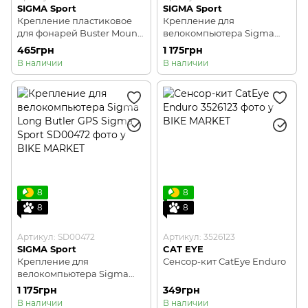
SIGMA Sport
SIGMA Sport
Крепление пластиковое
Крепление для
для фонарей Buster Mount
велокомпьютера Sigma
Sigma Sport
Short Butler GPS Sigma
465грн
1 175грн
Sport
В наличии
В наличии
8
8
8
8
Артикул: SD00472
Артикул: 3526123
SIGMA Sport
CAT EYE
Крепление для
Сенсор-кит CatEye Enduro
велокомпьютера Sigma
Long Butler GPS Sigma
1 175грн
349грн
Sport
В наличии
В наличии