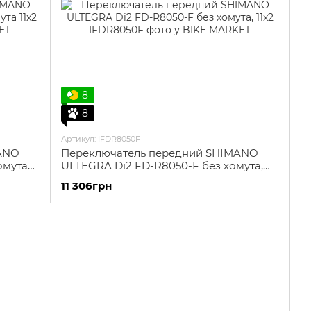
8
8
Артикул: IFDR8050F
ANO
Переключатель передний SHIMANO
омута
ULTEGRA Di2 FD-R8050-F без хомута,
11x2
11 306грн