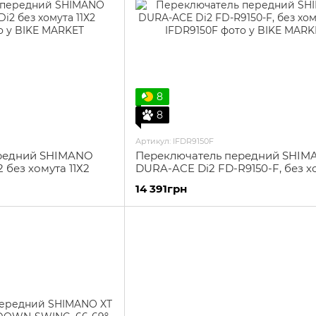
8
8
Артикул: IFDR9150F
редний SHIMANO
Переключатель передний SHIM
 без хомута 11Х2
DURA-ACE Di2 FD-R9150-F, без х
11x2
14 391грн