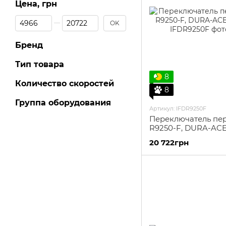
Цена, грн
От Цена, грн
До Цена, грн
OK
Бренд
Тип товара
8
Количество скоростей
8
Группа оборудования
Артикул: IFDR9250F
Переключатель пе
R9250-F, DURA-ACE 
20 722грн