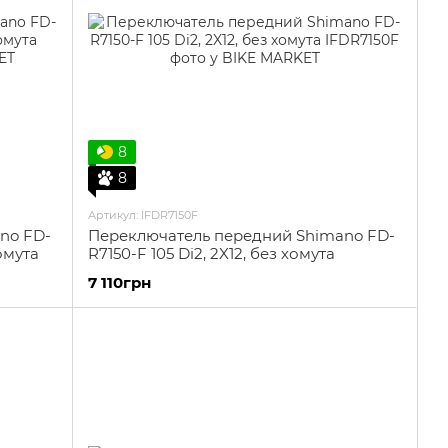
8
8
Артикул: IFDR7150F
no FD-
Переключатель передний Shimano FD-
омута
R7150-F 105 Di2, 2X12, без хомута
7 110грн