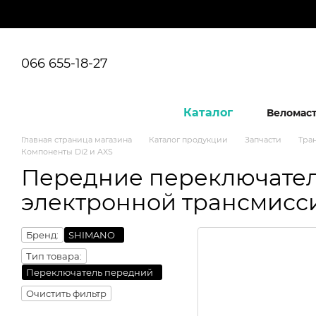
Перейти к основному контенту
066 655-18-27
Каталог
Веломас
Главная страница магазина
Каталог продукции
Запчасти
Тра
Компоненты Di2 и AXS
Передние переключате
электронной трансмисси
Бренд:
SHIMANO
Тип товара:
Переключатель передний
Очистить фильтр