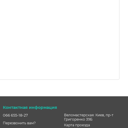
Контактная информация
066 655-18-27
Веломастерская: Киев, пр-т
Григоренко 39Б
Перезвонить вам?
Карта проезда