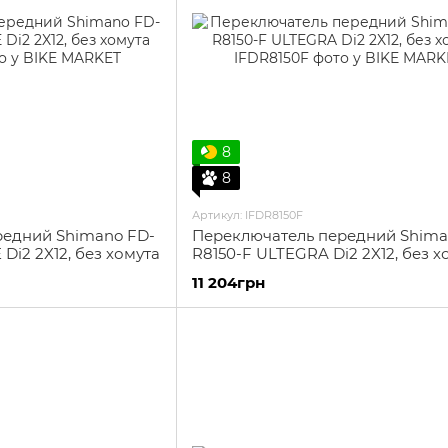
8
8
Артикул: IFDR8150F
редний Shimano FD-
Переключатель передний Shima
Di2 2X12, без хомута
R8150-F ULTEGRA Di2 2X12, без х
11 204грн