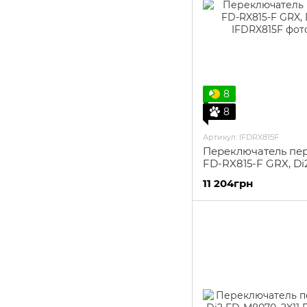
8
8
Артикул: IFDRX815F
Переключатель пе
FD-RX815-F GRX, Di2
11 204грн