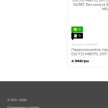
8
8
Артикул: IFDM8070
Переключатель пе
Di2 FD-M8070, 2X1
69º, 34/38T, без хом
4 966грн
© 2017—2026
Принимаем к оплате