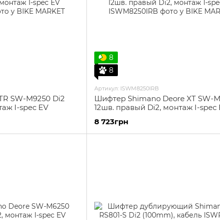
8
8
Артикул: ISWM8250IRB
TR SW-M9250 Di2
Шифтер Shimano Deore XT SW-
таж I-spec EV
12шв. правый Di2, монтаж I-spec
8 723грн