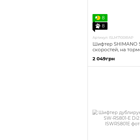
8
8
Артикул: ISLM7100IRAP
Шифтер SHIMANO SL
скоростей, на тормо
правый
2 049грн