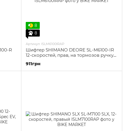
8
8
Артикул: ISLM6100IRAP
100-R
Шифтер SHIMANO DEORE SL-M6100-IR
12-скоростей, прав, на тормозов ручку
I-Spec EV, без индикат.передач
911грн