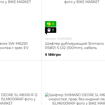
8
8
Артикул: ISWRS801S
eore SW-M6250
Шифтер дублирующий Shimano
монтаж I-spec EV
RS801-S Di2 (100mm), кабель
5 186грн