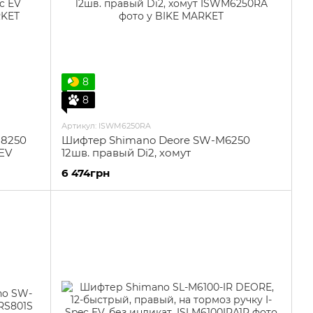
8
8
Артикул: ISWM6250RA
M8250
Шифтер Shimano Deore SW-M6250
 EV
12шв. правый Di2, хомут
6 474грн