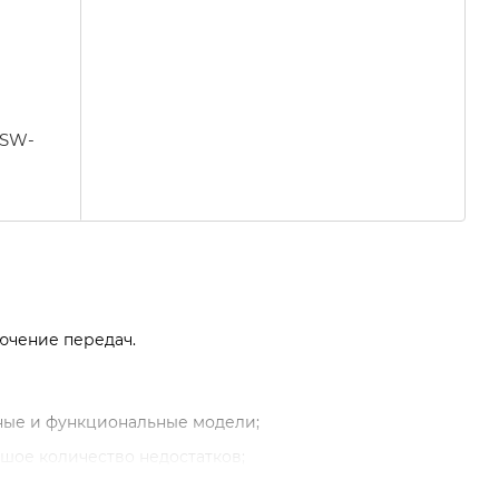
 SW-
лючение передач.
ные и функциональные модели;
шое количество недостатков;
сех современных велосипедов;