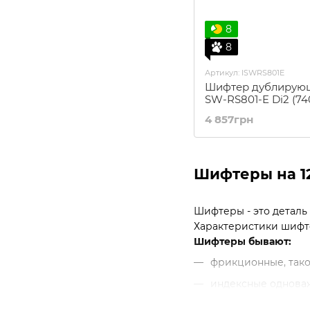
8
8
Артикул: ISWRS801E
Шифтер дублирующ
SW-RS801-E Di2 (7
4 857грн
Шифтеры на 1
Шифтеры - это деталь
Характеристики шифте
Шифтеры бывают:
фрикционные, тако
индексные одноваж
триггерные двурич