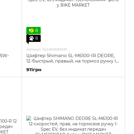
8
8
Артикул: ISLM6100IRA1P
 SW-
Шифтер Shimano SL-M6100-IR DEORE,
12-быстрый, правый, на тормоз ручку I-
Spec EV, без индикат.
911грн