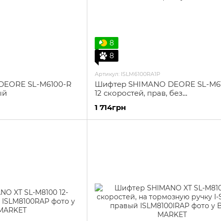
8
8
Артикул: ISLM6100RA1P
DEORE SL-M6100-R
Шифтер SHIMANO DEORE SL-M6
ый
12 скоростей, прав, без
индикат.передач
1 714грн