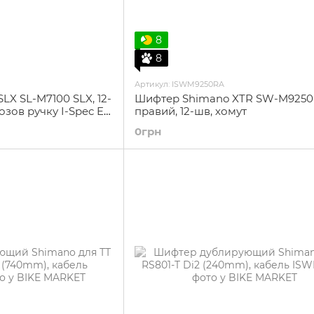
8
8
Артикул: ISWM9250RA
X SL-M7100 SLX, 12-
Шифтер Shimano XTR SW-M9250
зов ручку I-Spec EV,
правий, 12-шв, хомут
0грн