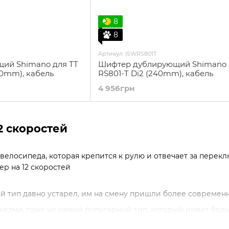
8
8
Артикул: ISWRS801T
ий Shimano для ТТ
Шифтер дублирующий Shimano
40mm), кабель
RS801-T Di2 (240mm), кабель
4 956грн
2 скоростей
 велосипеда, которая крепится к рулю и отвечает за перек
р на 12 скоростей
й тип давно устарел, им на смену пришли более современ
елни, тоже не самый популярный тип, который имеет боль
ажни, самый популярный тип, подходят практически для в