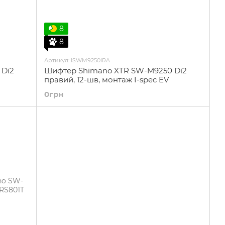
8
8
Артикул: ISWM9250IRA
 Di2
Шифтер Shimano XTR SW-M9250 Di2
правий, 12-шв, монтаж I-spec EV
0грн