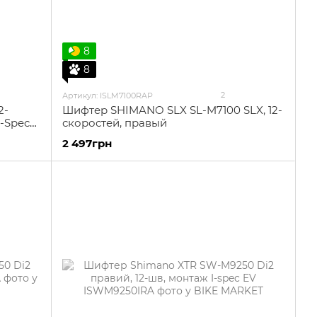
8
8
2
Артикул: ISLM7100RAP
2-
Шифтер SHIMANO SLX SL-M7100 SLX, 12-
I-Spec
скоростей, правый
2 497грн