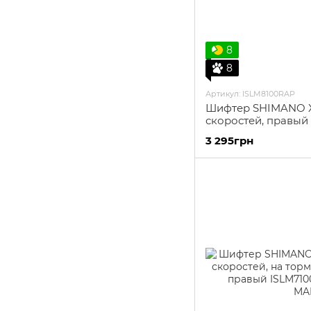
8
8
Артикул: ISLM8100RAP
Шифтер SHIMANO XT
скоростей, правый
3 295грн