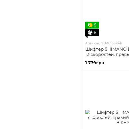
8
8
Артикул: ISLM6100RAP
Шифтер SHIMANO 
12 скоростей, прав
1 779грн