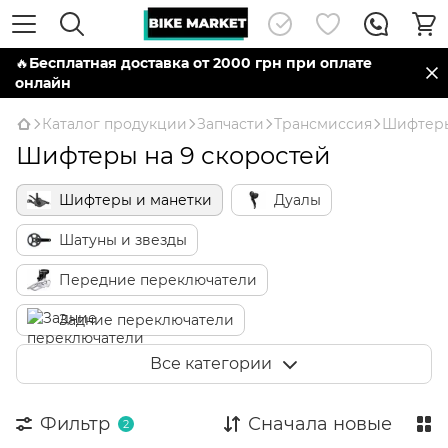
🔥
Бесплатная доставка от 2000 грн при оплате
онлайн
Каталог продукции
Запчасти
Трансмиссия
Шифтеры
Шифтеры на 9 скоростей
Шифтеры и манетки
Дуалы
Шатуны и звезды
Передние переключатели
Задние переключатели
Кассеты и трещотки
Цепь
Все категории
Каретки и компоненты
Фильтр
Сначала новые
2
Тросы и рубашки переключения