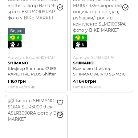
Видео
8
8
8
8
Артикул: ESLU40109RAP
Артикул: SLM31003PA
SHIMANO
SHIMANO
Шифтер Shimano CUES
Комплект Шифтер
RAPIDFIRE PLUS Shifter
SHIMANO ALIVIO SL-M3100,
Clamp Band 9-speed
3X9-скоростей, индикатор
1 167грн
41 640грн
передач, рубашки/тросы в
Нет в наличии
Нет в наличии
комплекте