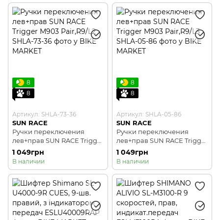
8
8
8
8
Артикул: SHLA-73-36
Артикул: SHLA-05-86
SUN RACE
SUN RACE
Ручки переключения
Ручки переключения
лев+прав SUN RACE Trigger
лев+прав SUN RACE Trigger
M903 Pair,R9/L2
M903 Pair,R9/L3
1 049грн
1 049грн
В наличии
В наличии