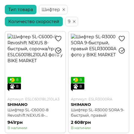
Тип товара
Компоненты Di2 и AXS
Шифтер
Количество скоростей
9
8
8
8
8
Артикул: ESLC60018L210LA3
Артикул: ESLR3000RA
SHIMANO
SHIMANO
Шифтер SL-C6000-8
Шифтер SL-R3000 SORA 9-
Revoshift NEXUS 8-
быстрый, правый
быстрый, сорочка/трос
941грн
2 608грн
В наличии
В наличии