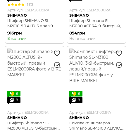
1
Артикул: ESLM20109RA
Артикул: ESLM3000RA
SHIMANO
SHIMANO
Шифтер SHIMANO SL-
Шифтер Shimano SL-
M2010-9R ALTUS прав 9
M3000 ACERA, 9-быстрый,
скоростей. трос
правый
916грн
854грн
В наличии
Нет в наличии
8
8
8
8
Артикул: ESLM2000RA
Артикул: ESLM31003PA
SHIMANO
SHIMANO
Шифтер Shimano SL-
Комплект шифтеров
M2000 ALTUS, 9-быстрый,
Shimano SL-M3100 ALIVIO,