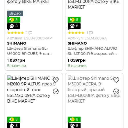
Видео
8
8
8
8
1
1
Артикул: ESLU40009RAP
Артикул: ESLM3100RA
SHIMANO
SHIMANO
Шифтер Shimano SL-
Шифтер SHIMANO ALIVIO
U4000-9R CUES, 9-шв.
SL-M3100-R 9 скоростей,
правий, з індикатором
прав, индикат.передач
1 037грн
1 059грн
передач
В наличии
В наличии
8
8
8
8