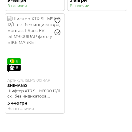
9 481грн
5 811грн
В наличии
В наличии
8
8
Артикул: ISLM9100IRAP
SHIMANO
Шифтер XTR SL-M9100 12/11-
ск., без индикатора,
монтаж I-Spec EV
5 449грн
Нет в наличии