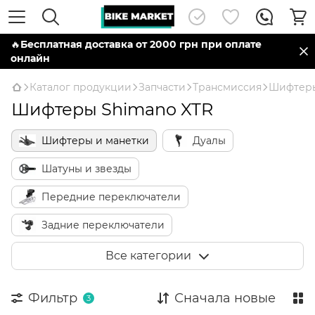
🔥
Бесплатная доставка от 2000 грн при оплате
онлайн
Каталог продукции
Запчасти
Трансмиссия
Шифтеры
Шифтеры Shimano XTR
Шифтеры и манетки
Дуалы
Шатуны и звезды
Передние переключатели
Задние переключатели
Кассеты и трещотки
Цепь
Все категории
Каретки и компоненты
Фильтр
Сначала новые
3
Тросы и рубашки переключения