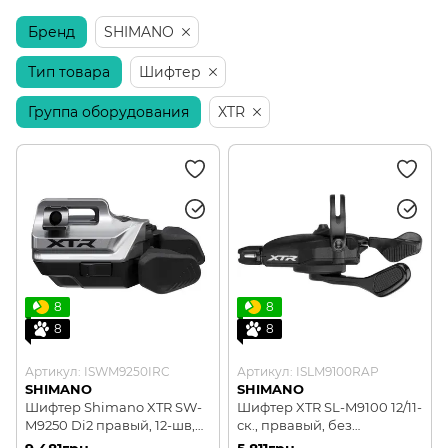
Бренд
Компоненты Di2 и AXS
SHIMANO
Тип товара
Шифтер
Группа оборудования
XTR
8
8
8
8
Артикул: ISWM9250IRC
Артикул: ISLM9100RAP
SHIMANO
SHIMANO
Шифтер Shimano XTR SW-
Шифтер XTR SL-M9100 12/11-
M9250 Di2 правый, 12-шв,
ск., првавый, без
монтаж I-spec EV
индикатора