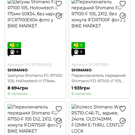
8
8
8
8
Артикул: IFCR7100EX04
Артикул: IFDR7100F
SHIMANO
SHIMANO
Шатуны Shimano FC-R7100
Переключатель передний
105, Hollowtech II 175мм
Shimano FD-R7100-F 105,
50Х34, без каретки
2X12, без хомута
8 694грн
1 935грн
В наличии
В наличии