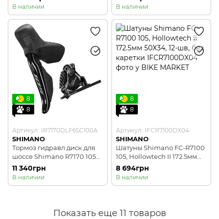
E-THRU, CENTER LOCK
калипер, гидролиния
В наличии
В наличии
1700мм)
8
8
8
8
Артикул: IR7170DLF6SC100A
Артикул: IFCR7100DX04
SHIMANO
SHIMANO
Тормоз гидравл диск для
Шатуны Shimano FC-R7100
шоссе Shimano R7170 105
105, Hollowtech II 172.5мм
Di2, передний (левая
50Х34, 12-шв, без каретки
11 340грн
8 694грн
ручка, калипер,
В наличии
В наличии
гидролиния 1000мм)
Показать еще 11 товаров