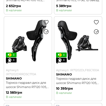
Shimano RD-R7100 105,
Shimano 105, 11-36, 12-звезд.
SHADOW 12-шв
2 652грн
5 389грн
В наличии
В наличии
8
8
8
8
Артикул:
Артикул: IR71202DLF6SC100A
IR71202DRRDSC170A
SHIMANO
SHIMANO
Тормоз гидравл диск для
Тормоз гидравл диск для
шоссе Shimano R7120 105,
шоссе Shimano R7120 105,
передний (левая ручка,
10 395грн
задний (правая ручка,
калипер, гидролиния
12 585грн
В наличии
калипер, гидролиния
1000мм)
В наличии
1700мм)