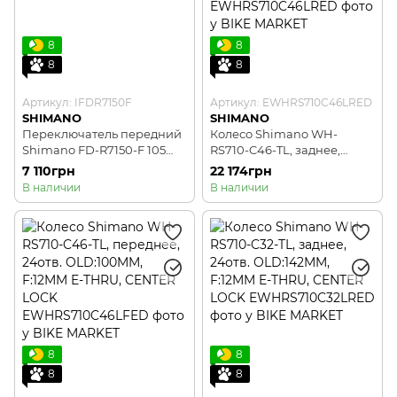
8
8
8
8
Артикул: IFDR7150F
Артикул: EWHRS710C46LRED
SHIMANO
SHIMANO
Переключатель передний
Колесо Shimano WH-
Shimano FD-R7150-F 105
RS710-C46-TL, заднее,
Di2, 2X12, без хомута
24отв. OLD:142MM, F:12MM
7 110грн
22 174грн
E-THRU, CENTER LOCK
В наличии
В наличии
8
8
8
8