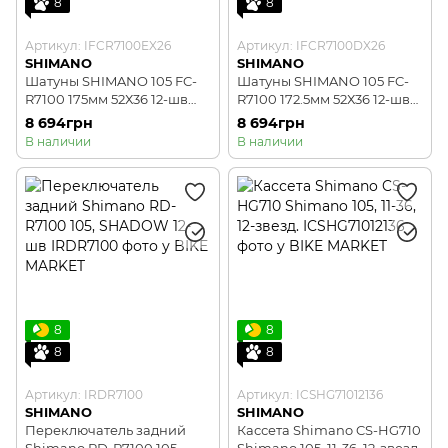
8
8
Артикул: IFCR7100EX26
Артикул: IFCR7100DX26
SHIMANO
SHIMANO
Шатуны SHIMANO 105 FC-
Шатуны SHIMANO 105 FC-
R7100 175мм 52Х36 12-шв
R7100 172.5мм 52Х36 12-шв
без каретки
без каретки
8 694грн
8 694грн
В наличии
В наличии
8
8
8
8
Артикул: IRDR7100
Артикул: ICSHG71012136
SHIMANO
SHIMANO
Переключатель задний
Кассета Shimano CS-HG710