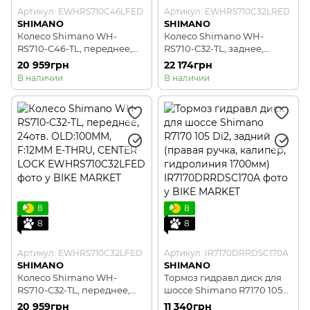
Артикул: EWHRS710C46LFED
Артикул: EWHRS710C32LRED
SHIMANO
SHIMANO
Колесо Shimano WH-
Колесо Shimano WH-
RS710-C46-TL, переднее,
RS710-C32-TL, заднее,
24отв. OLD:100MM, F:12MM
24отв. OLD:142MM, F:12MM
20 959грн
22 174грн
E-THRU, CENTER LOCK
E-THRU, CENTER LOCK
В наличии
В наличии
8
8
8
8
Артикул: EWHRS710C32LFED
Артикул: IR7170DRRDSC170A
SHIMANO
SHIMANO
Колесо Shimano WH-
Тормоз гидравл диск для
RS710-C32-TL, переднее,
шоссе Shimano R7170 105
24отв. OLD:100MM, F:12MM
Di2, задний (правая ручка,
20 959грн
11 340грн