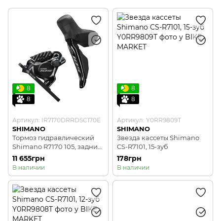
8
8
8
8
Артикул: IR7170DRRDSC170E
Артикул: Y0RR9809T
SHIMANO
SHIMANO
Тормоз гидравлический
Звезда кассеты Shimano
Shimano R7170 105, задний
CS-R7101, 15-зуб
(правая ручка, калипер,
11 655грн
178грн
гидролиния 1700мм).
В наличии
В наличии