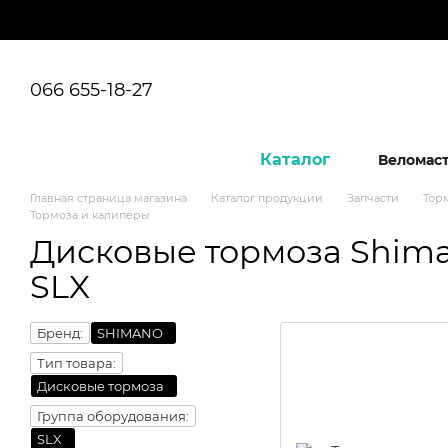
Перейти к основному контенту
066 655-18-27
Каталог
Веломас
Главная страница магазина
Каталог продукции
Запчасти
Тор
Тормоза и калиперы
Дисковые тормоза Shim
SLX
Бренд:
SHIMANO
Тип товара:
Дисковые тормоза
Группа оборудования:
SLX