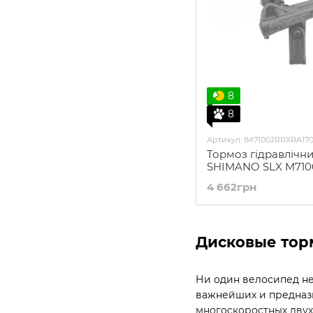
8
8
Артикул: IM7100JRRXRA17
Тормоз гідравлічн
SHIMANO SLX M7100
ручка, каліпер, гід
4 662грн
Дисковые тор
Ни один велосипед не
важнейших и предназн
многоскоростных двух