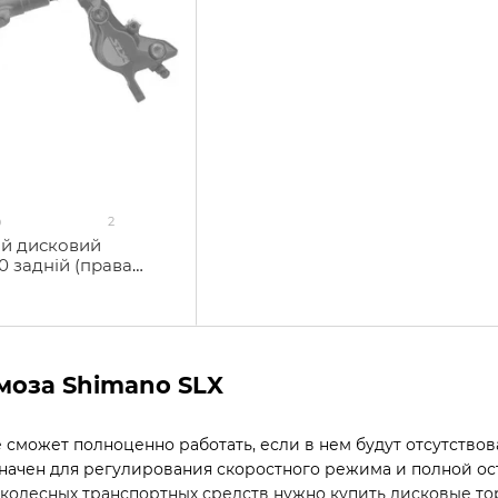
2
0
ий дисковий
 задній (права
ролінія 1700мм)
моза Shimano SLX
 сможет полноценно работать, если в нем будут отсутствов
ачен для регулирования скоростного режима и полной ост
колесных транспортных средств нужно купить дисковые т