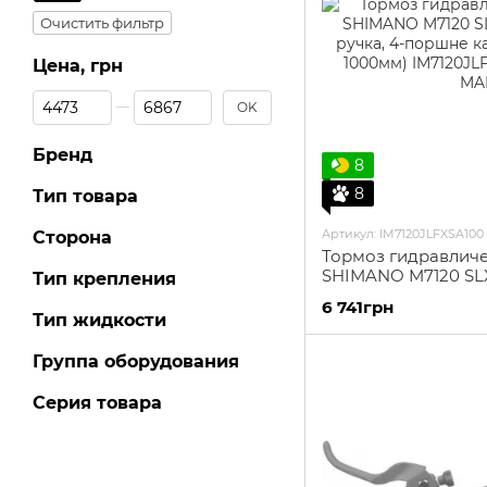
Очистить фильтр
Цена, грн
От Цена, грн
До Цена, грн
OK
Бренд
8
8
Тип товара
Артикул: IM7120JLFXSA100
Сторона
Тормоз гидравлич
SHIMANO M7120 SLX
Тип крепления
ручка, 4-поршне к
6 741грн
1000мм)
Тип жидкости
Группа оборудования
Серия товара