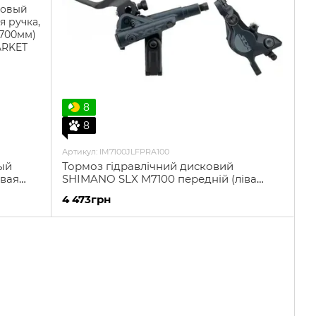
8
8
Артикул: IM7100JLFPRA100
ый
Тормоз гідравлічний дисковий
авая
SHIMANO SLX M7100 передній (ліва
олиния
ручка, каліпер, гідролінія 1000мм)
4 473грн