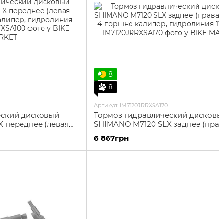
8
8
Артикул: IM7120JRRXSA170
еский дисковый
Тормоз гидравлический дисков
 переднее (левая
SHIMANO M7120 SLX заднее (пр
алипер, гидролиния
ручка, 4-поршне калипер, гидр
6 867грн
1700мм)