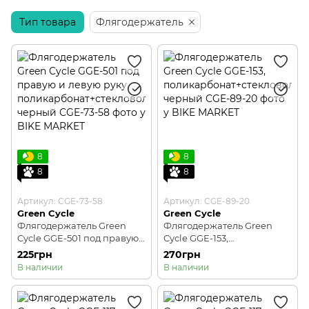
Тип товара
Крепление для телефонов
Флягодержатель
Наклейки и защита
8
8
8
8
Артикул: CGE-73-58
Артикул: CGE-89-20
Green Cycle
Green Cycle
Флягодержатель Green
Флягодержатель Green
Cycle GGE-501 под правую
Cycle GGE-153,
и левую руку,
поликарбонат+стекловоло
225грн
270грн
поликарбонат+стекловоло
кно, черный
В наличии
В наличии
кно, черный