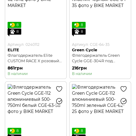
8
8
8
8
Артикул: 0240112
Артикул: CGE-64-35
ELITE
Green Cycle
Флагодержатель Elite
Флягодержатель Green
CUSTOM RACE X розовый
Cycle GGE-304R под
глянцевый
правую руку пластик
861грн
216грн
черный
В наличии
В наличии
8
8