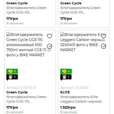
Green Cycle
Green Cycle
Флягодержатель Green
Флягодержатель Green
Cycle GGE-115
Cycle GGE-115
алюминиевый 500-750ml
алюминиевый 500-750ml
171грн
171грн
серебристый
синий
В наличии
В наличии
8
4
8
3
Артикул: CGE-17-31
Артикул: 0240401
Green Cycle
ELITE
Флягодержатель Green
Флагодержатель Elite
Cycle GGE-115
Leggero Carbon черный.
алюминиевый 500-750ml
171грн
1 523грн
желтый
В наличии
В наличии