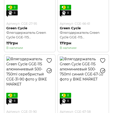
8
8
8
8
Артикул: CGE-27-95
Артикул: CGE-66-61
Green Cycle
Green Cycle
Флягодержатель Green
Флягодержатель Green
Cycle GGE-115
Cycle GGE-115
алюминиевый 500-750ml
алюминиевый 500-750ml
171грн
171грн
черный
красный
В наличии
В наличии
8
8
8
8
Артикул: CGE-31-90
Артикул: CGE-67-58