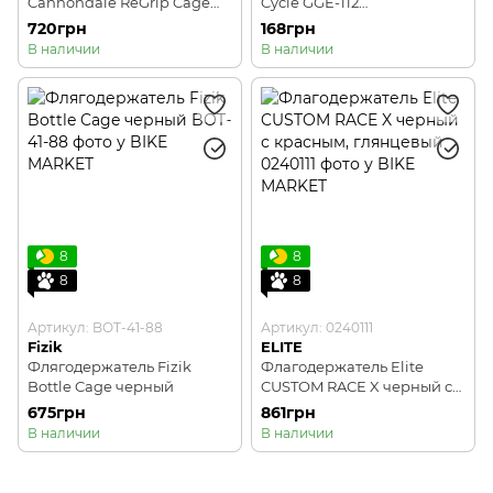
Cannondale ReGrip Cage
Cycle GGE-112
BK
алюминиевый 500-750ml
720грн
168грн
желтый
В наличии
В наличии
8
8
8
8
Артикул: BOT-41-88
Артикул: 0240111
Fizik
ELITE
Флягодержатель Fizik
Флагодержатель Elite
Bottle Cage черный
CUSTOM RACE X черный с
красным, глянцевый
675грн
861грн
В наличии
В наличии