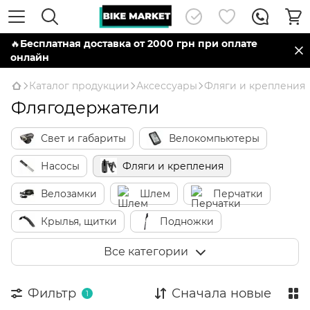
🔥
Бесплатная доставка от 2000 грн при оплате
онлайн
Каталог продукции
Аксессуары
Фляги и крепления
Флягодержатели
Свет и габариты
Велокомпьютеры
Насосы
Фляги и крепления
Велозамки
Шлем
Перчатки
Крылья, щитки
Подножки
Детские велокресла
Сумки
Все категории
Корзины
Багажники
Звонки
Фильтр
Сначала новые
1
Зеркала
Детские аксессуары