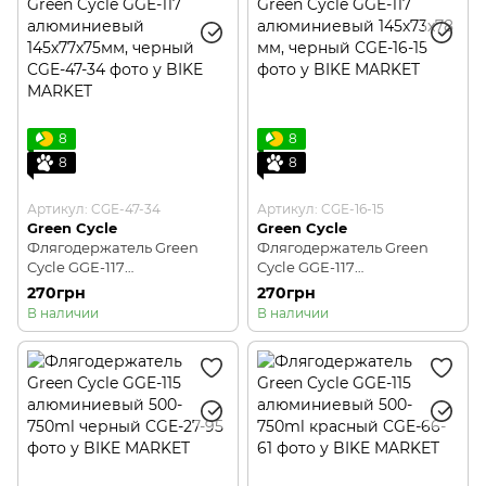
8
8
8
8
Артикул: CGE-47-34
Артикул: CGE-16-15
Green Cycle
Green Cycle
Флягодержатель Green
Флягодержатель Green
Cycle GGE-117
Cycle GGE-117
алюминиевый
алюминиевый 145х73х78
270грн
270грн
145х77х75мм, черный
мм, черный
В наличии
В наличии