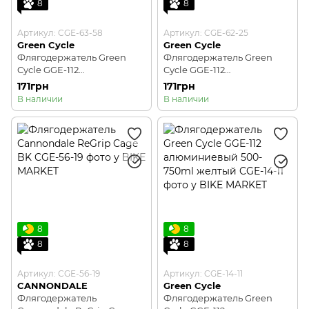
8
8
Артикул: CGE-63-58
Артикул: CGE-62-25
Green Cycle
Green Cycle
Флягодержатель Green
Флягодержатель Green
Cycle GGE-112
Cycle GGE-112
алюминиевый 500-750ml
алюминиевый 500-750ml
171грн
171грн
белый
зеленый
В наличии
В наличии
8
8
8
8
Артикул: CGE-56-19
Артикул: CGE-14-11
CANNONDALE
Green Cycle
Флягодержатель
Флягодержатель Green