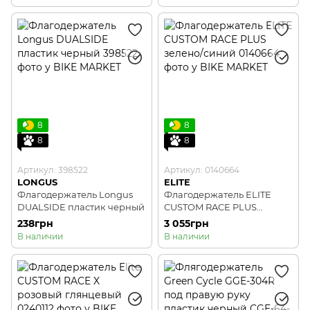
8
8
8
8
Артикул: 398522
Артикул: 0140664
LONGUS
ELITE
Флагодержатель Longus
Флагодержатель ELITE
DUALSIDE пластик черный
CUSTOM RACE PLUS
зелено/синий
238грн
3 055грн
В наличии
В наличии