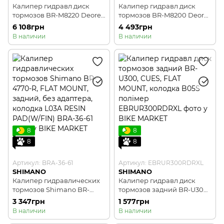
Калипер гидравл диск
Калипер гидравл диск
тормозов BR-M8220 Deore
тормозов BR-M8200 Deore
XT, монтаж РМ160мм,
XT, монтаж РМ160мм,
6 108грн
4 493грн
колодка P03A-RF полимер
колодка G05A-RX полимер
В наличии
В наличии
8
8
8
8
Артикул: BRA-36-61
Артикул: EBRUR300RDRXL
SHIMANO
SHIMANO
Калипер гидравлических
Калипер гидравл диск
тормозов Shimano BR-
тормозов задний BR-U300,
4770-R, FLAT MOUNT,
CUES, FLAT MOUNT,
3 347грн
1 577грн
задний, без адаптера,
колодка B05S полімер
В наличии
В наличии
колодка L03A RESIN