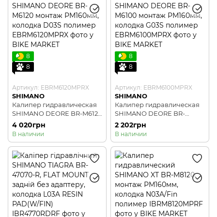
8
8
8
8
Артикул: EBRM6120MPRX
Артикул: EBRM6100MPRX
SHIMANO
SHIMANO
Калипер гидравлическая
Калипер гидравлическая
SHIMANO DEORE BR-M6120
SHIMANO DEORE BR-
монтаж РМ160мм, колодка
M6100 монтаж РМ160мм,
4 020грн
2 202грн
D03S полимер
колодка G03S полимер
В наличии
В наличии