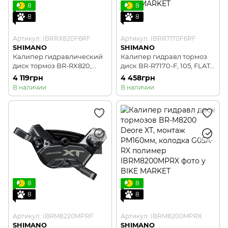
8
8
8
8
Артикул: IBRRX820F6RF
Артикул: IBRR7170F6RF
SHIMANO
SHIMANO
Калипер гидравлический
Калипер гидравл тормоз
диск тормоз BR-RX820,
диск BR-R7170-F, 105, FLAT
GRX, передний, FLAT
MOUNT передний адаптер
4 119грн
4 458грн
MOUNT, 140/160MM ротор,
140/160мм, колодка L05A
В наличии
В наличии
колодка L05A RESIN
RESIN PAD(W/FIN)
PAD(W/FIN)
8
8
8
8
Артикул: IBRM8220MPRF
Артикул: IBRM8200MPRX
SHIMANO
SHIMANO