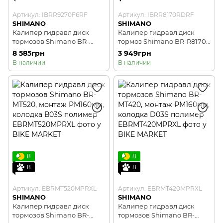
Артикул: IBRR9270F6RF
Артикул: IBRR8170RDRF
SHIMANO
SHIMANO
Калипер гидравл диск
Калипер гидравл диск
тормозов Shimano BR-
тормоз Shimano BR-R8170-
R9270-F, DURA-ACE, FLAT
R, ULTEGRA, FLAT MOUNT
8 585грн
3 949грн
MOUNT передний адаптер
задний без адаптера,
В наличии
В наличии
140/160мм
колодка L03A RESIN
8
8
8
8
Артикул: EBRMT520MPRXL
Артикул: EBRMT420MPRXL
SHIMANO
SHIMANO
Калипер гидравл диск
Калипер гидравл диск
тормозов Shimano BR-
тормозов Shimano BR-