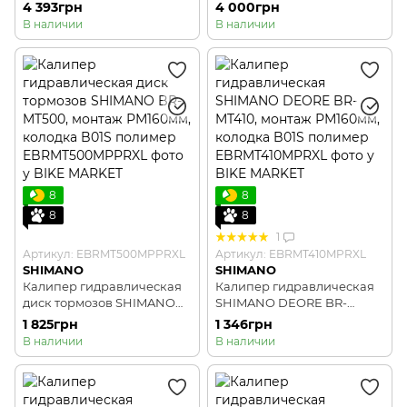
MT520, монтаж РМ160мм,
MT420, монтаж РМ160мм,
4 393грн
4 000грн
колодка В03S полимер
колодка D03S полимер
В наличии
В наличии
8
8
8
8
1
Артикул: EBRMT500MPPRXL
Артикул: EBRMT410MPRXL
SHIMANO
SHIMANO
Калипер гидравлическая
Калипер гидравлическая
диск тормозов SHIMANO
SHIMANO DEORE BR-
BR-MT500, монтаж
MT410, монтаж РМ160мм,
1 825грн
1 346грн
РМ160мм, колодка B01S
колодка B01S полимер
В наличии
В наличии
полимер