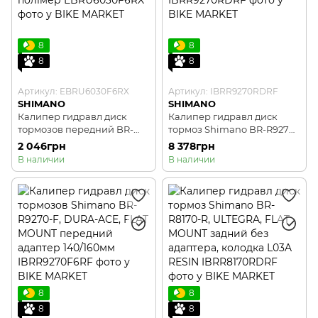
8
8
8
8
Артикул: EBRU6030F6RX
Артикул: IBRR9270RDRF
SHIMANO
SHIMANO
Калипер гидравл диск
Калипер гидравл диск
тормозов передний BR-
тормоз Shimano BR-R9270-
U6030, CUES, FLAT MOUNT,
R, DURA-ACE, FLAT MOUNT
2 046грн
8 378грн
колодка B05S полімер
задний
В наличии
В наличии
8
8
8
8