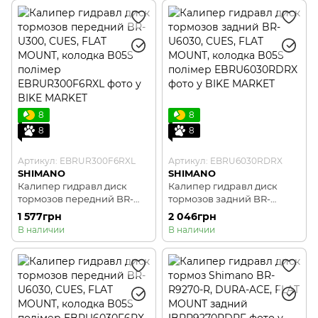
PAD(W/FIN)
8
8
8
8
Артикул: EBRUR300F6RXL
Артикул: EBRU6030RDRX
SHIMANO
SHIMANO
Калипер гидравл диск
Калипер гидравл диск
тормозов передний BR-
тормозов задний BR-
U300, CUES, FLAT MOUNT,
U6030, CUES, FLAT MOUNT,
1 577грн
2 046грн
колодка B05S полімер
колодка B05S полімер
В наличии
В наличии