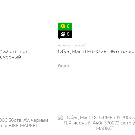
8
8
Артикул: 370697
 32 отв. под
Обод Mach1 ER-10 28" 36 отв. че
, черный
0грн