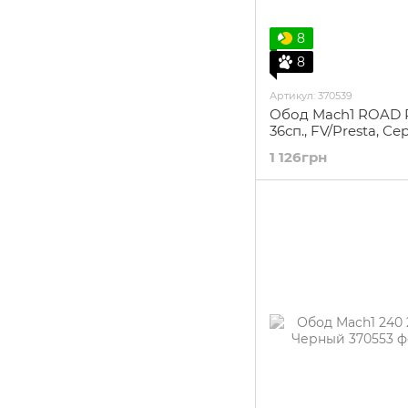
8
8
Артикул: 370539
Обод Mach1 ROAD 
36сп., FV/Presta, С
1 126грн