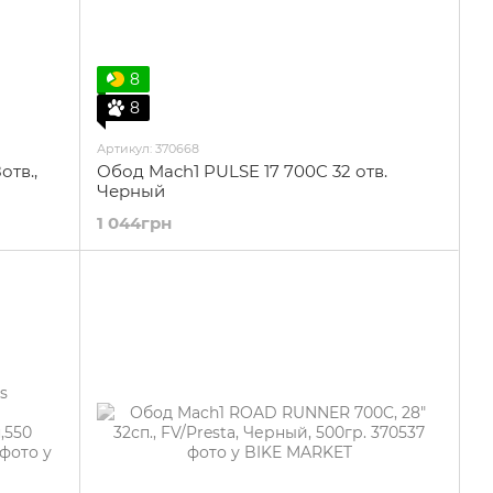
8
8
Артикул: 370668
тв.,
Обод Mach1 PULSE 17 700C 32 отв.
Черный
1 044грн