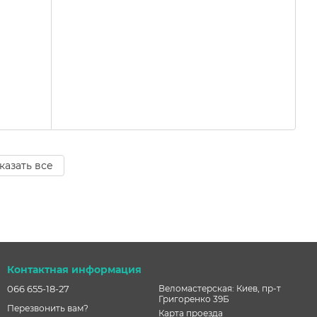
казать все
Контактная информация
066 655-18-27
Веломастерская: Киев, пр-т
Григоренко 39Б
Перезвонить вам?
Карта проезда