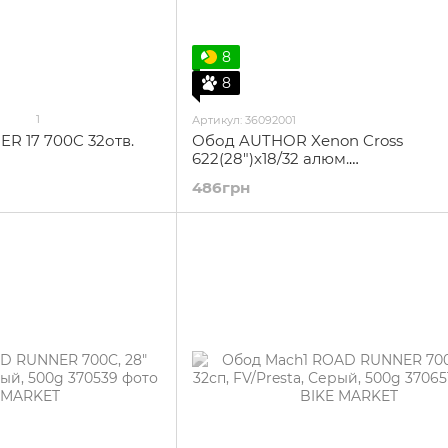
8
8
1
Артикул: 36092001
R 17 700C 32отв.
Обод AUTHOR Xenon Cross
622(28")x18/32 алюм.
AL6061,двойной,пистонирован,5
486грн
грм,нипель AV,черный.