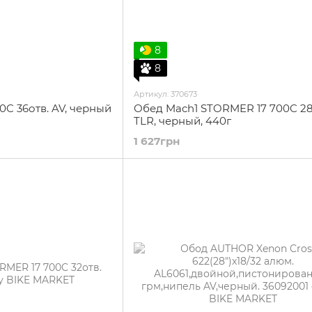
8
8
Артикул: 370673
0C 36отв. AV, черный
Обед Mach1 STORMER 17 700C 28о
TLR, черный, 440г
1 627грн