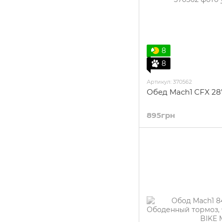
8
8
Артикул: 370562
Обед Mach1 CFX 28"
895грн