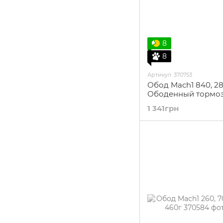
8
8
Артикул: 370753
Обод Mach1 840, 28"
Ободенный тормоз
1 341грн