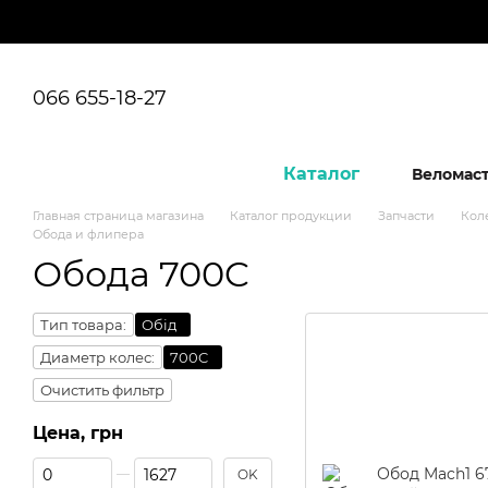
Перейти к основному контенту
066 655-18-27
Каталог
Веломас
Главная страница магазина
Каталог продукции
Запчасти
Кол
Обода и флипера
Обода 700C
Тип товара:
Обід
Диаметр колес:
700C
Очистить фильтр
Цена, грн
От Цена, грн
До Цена, грн
OK