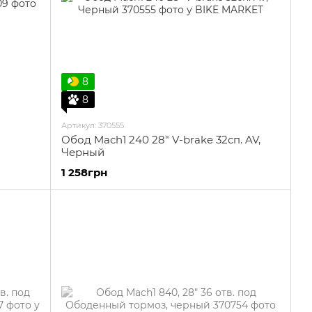
8
8
Артикул: 370555
Обод Mach1 240 28" V-brake 32сп. AV,
Черный
1 258грн