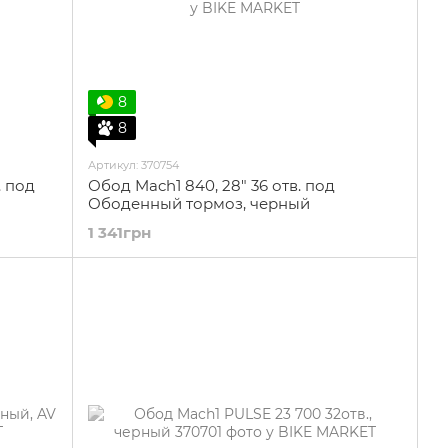
8
8
Артикул: 370754
. под
Обод Mach1 840, 28" 36 отв. под
Ободенный тормоз, черный
1 341грн