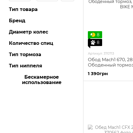
Тип товара
Бренд
Диаметр колес
8
8
Количество спиц
Артикул: 370713
Тип тормоза
Обод Mach1 670, 28"
Ободенный тормоз
Тип ниппеля
1 390грн
Бескамерное
использование