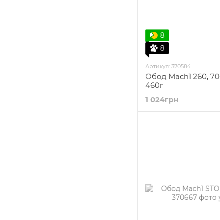
8
8
Артикул: 370584
Обод Mach1 260, 70
460г
1 024грн