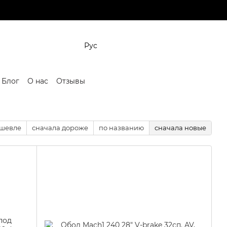
Рус
Блог
О нас
Отзывы
ешевле
сначала дороже
по названию
сначала новые