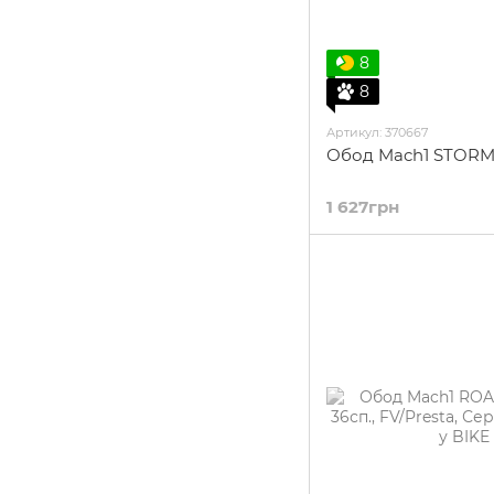
8
8
Артикул: 370667
Обод Mach1 STORME
1 627грн