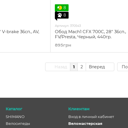
8
8
Артикул: 370543
V-brake 36сп., AV,
Обод Mach1 CFX 700C, 28" 36сп.,
FV/Presta, Черный, 440гр.
895грн
Назад
1
2
Вперед
По
Каталог
Клиентам
SHIMANO
Вход в личный кабинет
Велосипеды
Веломастерская