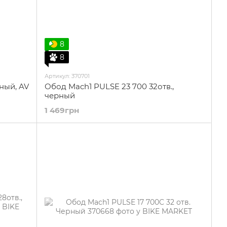
8
8
Артикул: 370701
рный, AV
Обод Mach1 PULSE 23 700 32отв.,
черный
1 469грн