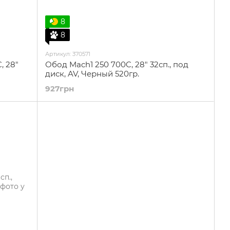
8
8
Артикул: 370571
 28"
Обод Mach1 250 700C, 28" 32сп., под
диск, AV, Черный 520гр.
927грн