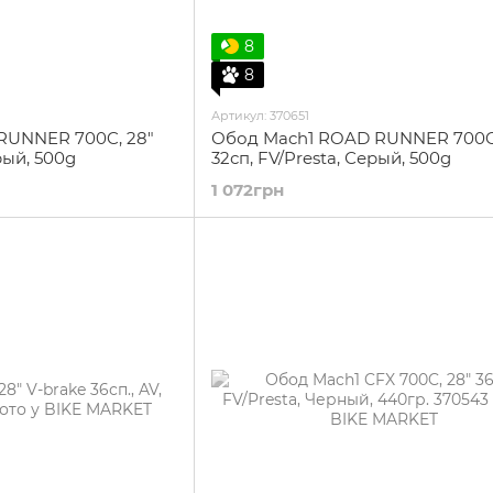
8
8
Артикул: 370651
RUNNER 700C, 28"
Обод Mach1 ROAD RUNNER 700C,
ерый, 500g
32сп, FV/Presta, Серый, 500g
1 072грн