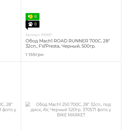
8
8
Артикул: 370537
Обод Mach1 ROAD RUNNER 700C, 28"
32сп., FV/Presta, Черный, 500гр.
50
1 155грн