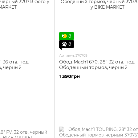
8
8
Артикул: 370709
 36 отв. под
Обод Mach1 670, 28" 32 отв. под
, черный
Ободенный тормоз, черный
1 390грн