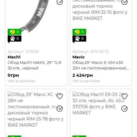
8
8
8
8
Артикул: 370595
Артикул: RIM-32-10
Mach1
Mavic
Обод Mach1 MAXX, 29" TLR
Обод 29" Mavic E-XM 430
32 отв., черный
32H не пистонированный,
под дисковый тормоз
0грн
2 424грн
черный
Нет в наличии
Нет в наличии