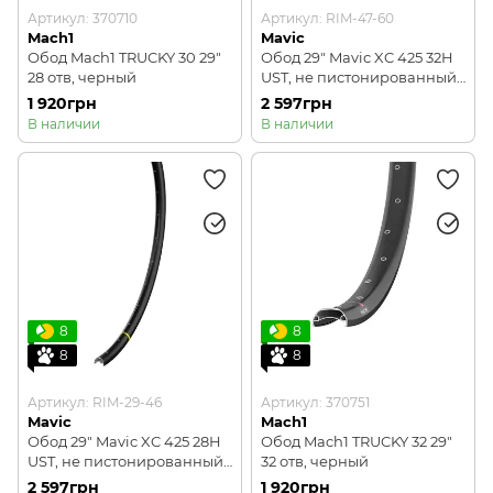
Артикул: 370710
Артикул: RIM-47-60
Mach1
Mavic
Обод Mach1 TRUCKY 30 29"
Обод 29" Mavic XC 425 32H
28 отв, черный
UST, не пистонированный,
под дисковый тормоз
1 920грн
2 597грн
черный
В наличии
В наличии
8
8
8
8
Артикул: RIM-29-46
Артикул: 370751
Mavic
Mach1
Обод 29" Mavic XC 425 28H
Обод Mach1 TRUCKY 32 29"
UST, не пистонированный,
32 отв, черный
под дисковый тормоз
2 597грн
1 920грн