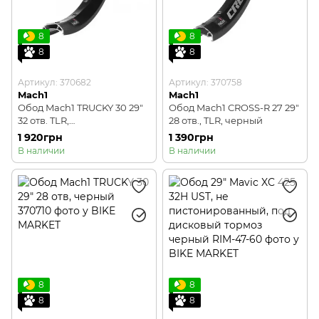
8
8
8
8
Артикул: 370682
Артикул: 370758
Mach1
Mach1
Обод Mach1 TRUCKY 30 29"
Обод Mach1 CROSS-R 27 29"
32 отв. TLR,
28 отв., TLR, черный
пистонированный, 685г,
1 920грн
1 390грн
черный
В наличии
В наличии
8
8
8
8