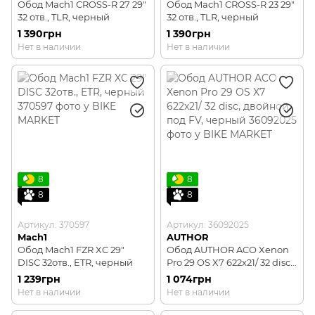
Обод Mach1 CROSS-R 27 29"
Обод Mach1 CROSS-R 23 29"
32 отв., TLR, черный
32 отв., TLR, черный
1 390грн
1 390грн
Нет в наличии
Нет в наличии
8
8
8
8
Артикул: 370597
Артикул: 36092025
Mach1
AUTHOR
Обод Mach1 FZR XC 29"
Обод AUTHOR ACO Xenon
DISC 32отв., ETR, черный
Pro 29 OS X7 622x21/ 32 disc,
двойной, под FV, черный
1 239грн
1 074грн
Нет в наличии
Нет в наличии