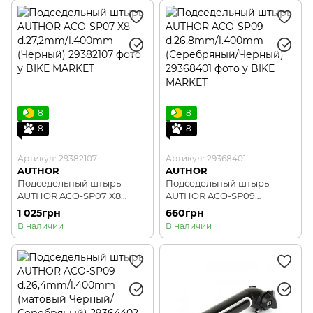
8
8
8
8
Артикул: 29382107
Артикул: 29368401
AUTHOR
AUTHOR
Подседельный штырь
Подседельный штырь
AUTHOR ACO-SP07 X8
AUTHOR ACO-SP09
d.27,2mm/l.400mm
d.26,8mm/l.400mm
1 025грн
660грн
(Черный)
(Серебряный/Черный)
В наличии
В наличии