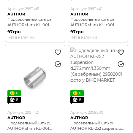
Артикул: 29911461
Артикул: 29911441
AUTHOR
AUTHOR
Подседельный штырь
Подседельный штырь
AUTHOR shim KL-001
AUTHOR shim KL-+001
d.27,2/31,6mm
d.27,2/30,4mm
97грн
97грн
(Серебряный)
(Серебряный)
Нет в наличии
Нет в наличии
8
8
8
8
Артикул: 29911421
Артикул: 29582001
AUTHOR
AUTHOR
Подседельный штырь
Подседельный штырь
AUTHOR shim KL-001
AUTHOR KL-252 suspension