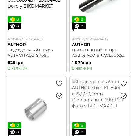
8
8
8
8
Артикул: 29364402
Артикул: 29449403
AUTHOR
AUTHOR
Подседельный штырь
Подседельный штырь
AUTHOR ACO-SP09
Author ACO-SP AGLab X5
d.26,4mm/l.400mm
d.30,9mm/ l.400mm (black)
629грн
1 074грн
(матовый Черный/
В наличии
В наличии
Серебряный)
8
8
8
8