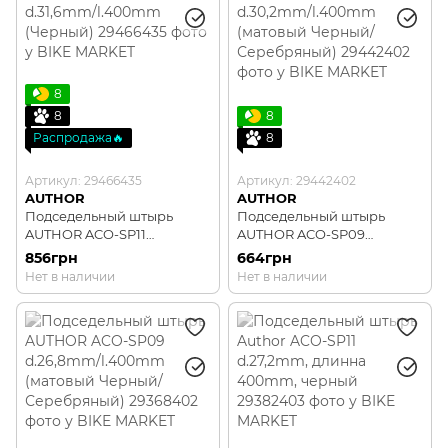
8
8
8
Распродажа🔥
8
Артикул: 29466435
Артикул: 29442402
AUTHOR
AUTHOR
Подседельный штырь
Подседельный штырь
AUTHOR ACO-SP11
AUTHOR ACO-SP09
d.31,6mm/l.400mm
d.30,2mm/l.400mm
856грн
664грн
(Черный)
(матовый Черный/
Нет в наличии
Нет в наличии
Серебряный)