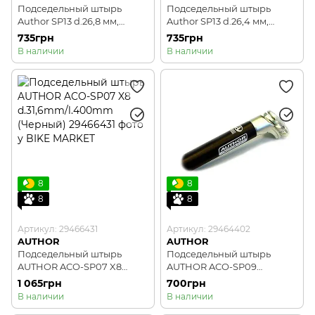
Подседельный штырь
Подседельный штырь
Author SP13 d.26,8 мм,
Author SP13 d.26,4 мм,
длинна 400 мм, чёрный
длинна 400 мм, чёрный
735грн
735грн
В наличии
В наличии
8
8
8
8
Артикул: 29466431
Артикул: 29464402
AUTHOR
AUTHOR
Подседельный штырь
Подседельный штырь
AUTHOR ACO-SP07 X8
AUTHOR ACO-SP09
d.31,6mm/l.400mm
d.31,4mm/l.400mm
1 065грн
700грн
(Черный)
(матовый Черный/
В наличии
В наличии
Серебряный)