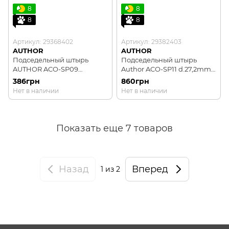
8
8
8
8
Артикул: 29368402
Артикул: 29382403
AUTHOR
AUTHOR
Подседельный штырь
Подседельный штырь
AUTHOR ACO-SP09
Author ACO-SP11 d.27,2mm,
d.26,8mm/l.400mm
длинна 400mm, черный
386грн
860грн
(матовый Черный/
Нет в наличии
Нет в наличии
Серебряный)
Показать еще 7 товаров
Назад
Вперед
1
из 2