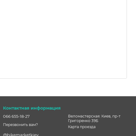
Контактная информация
066 655-18-27
Веломастерская: Киев, пр-т
Григоренко 39Б
Перезвонить вам?
Карта проезда
@bikemarketkiev