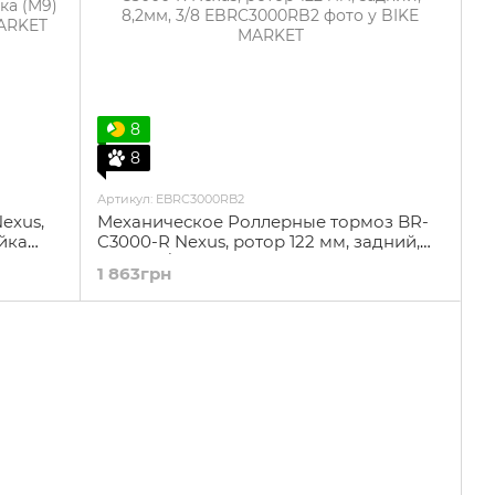
8
8
Артикул: EBRC3000RB2
exus,
Механическое Роллерные тормоз BR-
айка
C3000-R Nexus, ротор 122 мм, задний,
8,2мм, 3/8
1 863грн