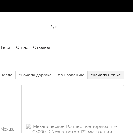
Рус
Блог
О нас
Отзывы
ешевле
сначала дороже
по названию
сначала новые