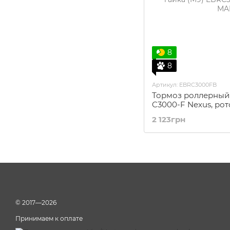
8
8
Артикул: EBRC3000FB
Тормоз роллерный
C3000-F Nexus, рот
3.5мм гайка (M9)
2 123грн
© 2017—2026
Принимаем к оплате