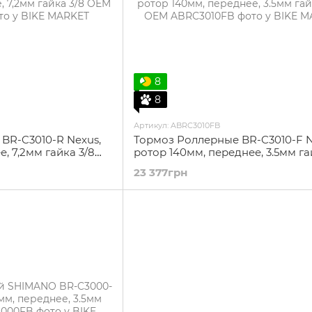
8
8
Артикул: ABRC3010FB
BR-C3010-R Nexus,
Тормоз Роллерные BR-C3010-F N
, 7,2мм гайка 3/8
ротор 140мм, переднее, 3.5мм г
(M9) OEM
23 377грн