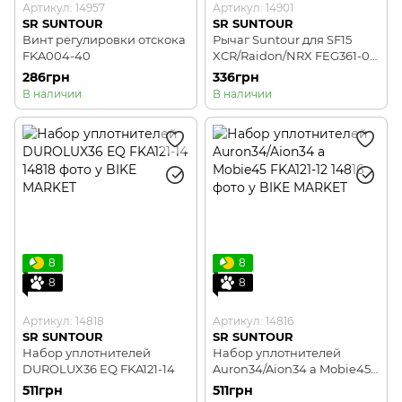
Артикул: 14957
Артикул: 14901
SR SUNTOUR
SR SUNTOUR
Винт регулировки отскока
Рычаг Suntour для SF15
FKA004-40
XCR/Raidon/NRX FEG361-01,
OEM
286грн
336грн
В наличии
В наличии
8
8
8
8
Артикул: 14818
Артикул: 14816
SR SUNTOUR
SR SUNTOUR
Набор уплотнителей
Набор уплотнителей
DUROLUX36 EQ FKA121-14
Auron34/Aion34 a Mobie45
FKA121-12
511грн
511грн