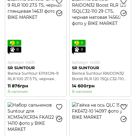
8
8
8
8
Артикул: 14631
Артикул: 14560
SR SUNTOUR
SR SUNTOUR
Вилка Suntour EPIXON-9
Вилка Suntour RAIDON32
RLR 100 27.5 TS, черная
Boost RLR 120 15QLC32-110
глянцевая
29 CTS, черная матовая
11 876грн
14 600грн
В наличии
В наличии