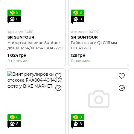
8
8
8
8
Артикул: 14110
Артикул: 14097
SR SUNTOUR
SR SUNTOUR
Набор сальников Suntour
Гайка на ось QLC 15 мм
для XCM34/XCR34 FKA122-91
FKE472-10
1 024грн
129грн
В наличии
В наличии
8
8
8
8