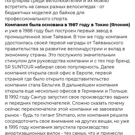
популярны среди велолюбителей и их можно
встретить на самых разных велосипедах - от
бюджетных моделей до байков для
профессионального спорта.
Компания была основана в 1987 году в Токио (Япония)
и уже в 1988 году был построен первый завод в
промышленной зоне Тайваня. В том же году компания
удостоилась своей первой награды от Тайваньского
правительства за развитие велоиндустрии и вклад в
экономику страны. Это послужило значительным
стимулом для руководства компании и с тех пор бренд
SR SUNTOUR набирал свою популярность. Далее
компания открыла свой офис в Европе, первой
страной где было открыто представительство
компании стала Бельгия. В дальнейшем компания
открыла еще несколько офисов в Германии и Польше.
В 1992 году Сантур запустил свое производство задних
и передних переключателей. Сложно сказать почему
сейчас переключатели этой компании не завоевали
рынок - будь то гигант Shimano, или компания решила
сосредоточить свое внимание на других вещах, но уже
в 1995 году компания запустила производство
амортизационных вилок - тех самых, что и принесли