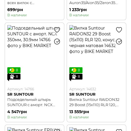
всех вилок с
Auron35/Aion35/Zeron35
алюминиевыми ногами
FKA121-01
699грн
1 233грн
FKA121-03
В наличии
В наличии
8
8
8
8
Артикул: 14766
Артикул: 14632
SR SUNTOUR
SR SUNTOUR
Подседельный штырь
Вилка Suntour RAIDON32
SUNTOUR с аморт. NCX
29 Boost (15x110) RLR 120,
350мм, 30.9мм
конус, черная матовая
4 547грн
13 555грн
В наличии
В наличии