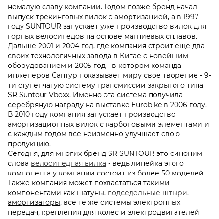
немалую славу компании. Годом позже бренд начал
выпуск трекинговых вилок с амортизацией, а в 1997
году SUNTOUR запускает уже производство вилок для
горных велосипедов на основе магниевых сплавов.
Дальше 2001 и 2004 год, где компания строит еще два
своих технологичных завода в Китае с новейшим
оборудованием и 2005 год - в котором команда
инженеров Сантур показывает миру свое творение - 9-
ти ступенчатую систему трансмиссии закрытого типа
SR Suntour Vboxx. Именно эта система получила
серебряную награду на выставке Eurobike в 2006 году.
В 2010 году компания запускает производство
амортизационных вилок с карбоновыми элементами и
с каждым годом все неизменно улучшает свою
продукцию.
Сегодня, для многих бренд SR SUNTOUR это синоним
слова
велосипедная вилка
- ведь линейка этого
компонента у компании состоит из более 50 моделей.
Также компания может похвастаться такими
компонентами как шатуны,
подседельные штыри
,
амортизаторы
, все те же системы электронных
передач, крепления для колес и электродвигателей