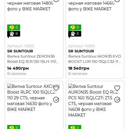
8
8
8
8
Артикул: 14805
Артикул: 14660
SR SUNTOUR
SR SUNTOUR
Вилка Suntour ZERON36
Вилка Suntour AION35 EVO
Boost EQ 3CR 150 15LH-110
BOOST LOR 150 15QLC32-110
27.5 CTS, черная матовая
29 CTS, черная матовая
14 490грн
18 540грн
В наличии
В наличии
8
8