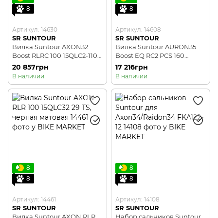
8
8
Артикул: 14630
Артикул: 14608
SR SUNTOUR
SR SUNTOUR
Вилка Suntour AXON32
Вилка Suntour AURON35
Boost RLRC 100 15QLC2-110
Boost EQ RC2 PCS 160
29 CTS, черная матовая
15QLC2Ti 27.5 CTS, черная
20 857грн
17 216грн
матовая
В наличии
В наличии
8
8
8
8
Артикул: 14461
Артикул: 14108
SR SUNTOUR
SR SUNTOUR
Вилка Suntour AXON RLR
Набор сальников Suntour