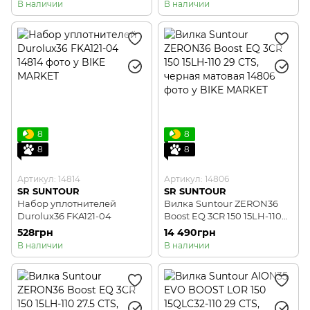
В наличии
В наличии
8
8
8
8
Артикул: 14814
Артикул: 14806
SR SUNTOUR
SR SUNTOUR
Набор уплотнителей
Вилка Suntour ZERON36
Durolux36 FKA121-04
Boost EQ 3CR 150 15LH-110
29 CTS, черная матовая
528грн
14 490грн
В наличии
В наличии