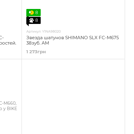
8
8
Артикул: Y1NA98020
C-
Звезда шатунов SHIMANO SLX FC-M675
ростей.
38зуб. АМ
1 273грн