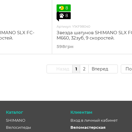
8
8
Артикул: Y1KF98040
HIMANO SLX FC-
Звезда шатунов SHIMANO SLX F
остей.
M660, 32зуб, 9 скоростей.
598грн
Назад
1
2
Вперед
По
Каталог
Клиентам
SHIMANO
Вход в личный кабинет
Велосипеды
Веломастерская