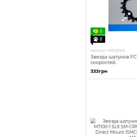
8
8
Артикул: Y1KF22000
Звезда шатунов FC-
скоростей.
333грн