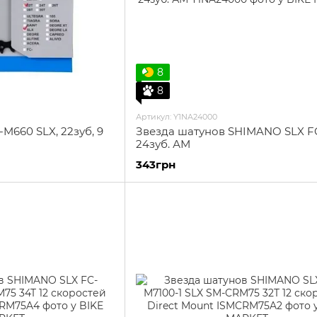
8
8
Артикул: Y1NA24000
M660 SLX, 22зуб, 9
Звезда шатунов SHIMANO SLX F
24зуб. АМ
343грн