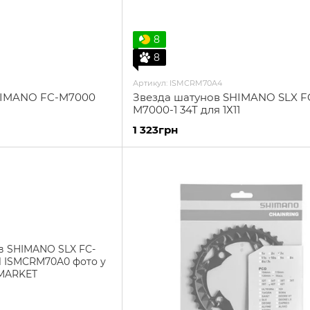
8
8
Артикул: ISMCRM70A4
HIMANO FC-M7000
Звезда шатунов SHIMANO SLX F
M7000-1 34T для 1Х11
1 323грн