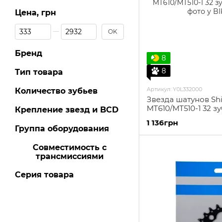
Цена, грн
От Цена, грн
До Цена, грн
OK
Бренд
8
8
Тип товара
Артикул: Y0L332000
Количество зубьев
Звезда шатунов Sh
MT610/MT510-1 32 зу
Крепление звезд и BCD
1 136грн
Группа оборудования
Совместимость с
трансмиссиями
Серия товара