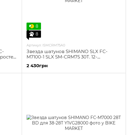
8
8
Артикул: ISMCRM75A0
C-
Звезда шатунов SHIMANO SLX FC-
оростей
M7100-1 SLX SM-CRM75 30T. 12-
скоростей Direct Mount
2 430грн