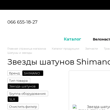
Перейти к основному контенту
066 655-18-27
Каталог
Веломас
Главная страница магазина
Каталог продукции
Запчасти
Тра
Шатуны и звезды
Звезды шатунов Shiman
Бренд:
SHIMANO
Тип товара:
Звезда шатунов
Группа оборудования:
SLX
Очистить фильтр