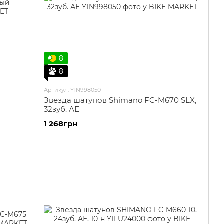
8
8
Артикул: Y1N998050
Звезда шатунов Shimano FC-M670 SLX,
32зуб. АЕ
1 268грн