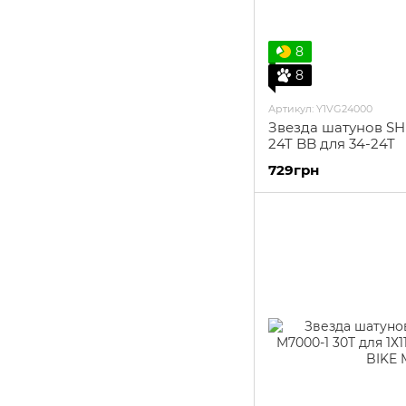
8
8
Артикул: Y1VG24000
Звезда шатунов S
24T BB для 34-24T
729грн