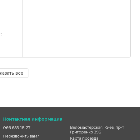
C-
казать все
Контактная информация
066 655-18-27
Веломастерская: Киев, пр-т
Григоренко 39Б
Перезвонить вам?
Карта проезда