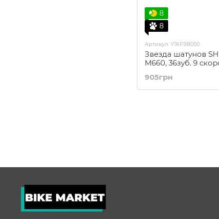
8
8
Артикул: Y1KF98050
Звезда шатунов S
M660, 36зуб. 9 скор
905грн