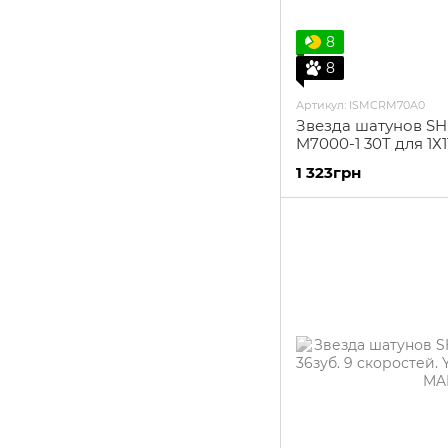
8
8
Артикул: ISMCRM70A0
Звезда шатунов S
M7000-1 30T для 1Х1
1 323грн