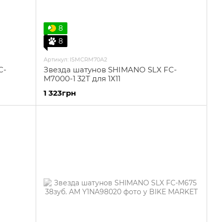
8
8
Артикул: ISMCRM70A2
C-
Звезда шатунов SHIMANO SLX FC-
M7000-1 32T для 1Х11
1 323грн