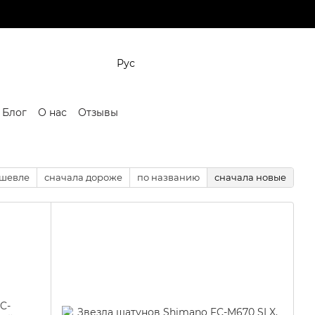
Рус
Блог
О нас
Отзывы
ешевле
сначала дороже
по названию
сначала новые