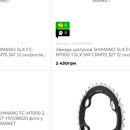
8
8
2
Артикул: ISMCRM75A2
HIMANO SLX FC-
Звезда шатунов SHIMANO SLX F
75 34T 12 скоростей
M7100-1 SLX SM-CRM75 32T 12 ск
Direct Mount
2 430грн