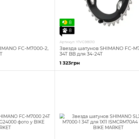
8
8
Артикул: Y1VG98010
HIMANO FC-M7000-2,
Звезда шатунов SHIMANO FC-M7
T
34T BB для 34-24T
1 323грн