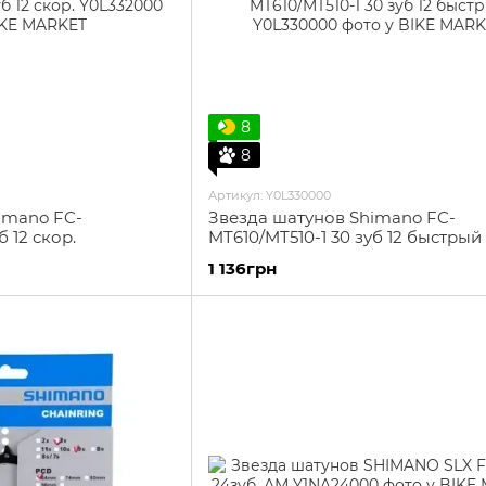
8
8
Артикул: Y0L330000
imano FC-
Звезда шатунов Shimano FC-
б 12 скор.
MT610/MT510-1 30 зуб 12 быстрый
1 136грн