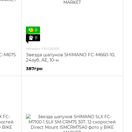
8
8
Артикул: Y1LU24000
C-M675
Звезда шатунов SHIMANO FC-M660-10,
24зуб. АЕ, 10-н
387грн