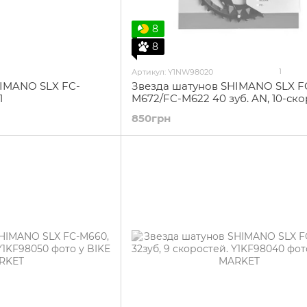
8
8
1
Артикул: Y1NW98020
HIMANO SLX FC-
Звезда шатунов SHIMANO SLX F
1
M672/FC-M622 40 зуб. AN, 10-ско
850грн