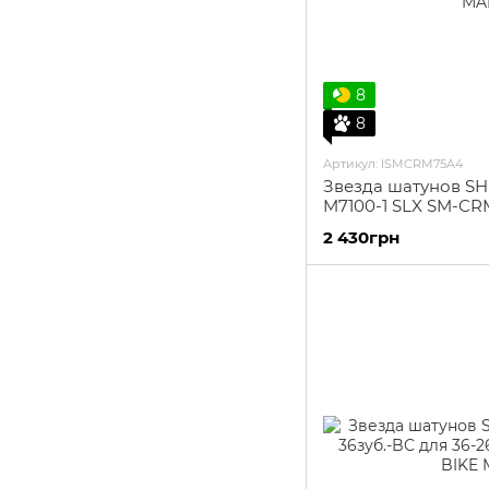
8
8
Артикул: ISMCRM75A4
Звезда шатунов S
M7100-1 SLX SM-CRM
Direct Mount
2 430грн