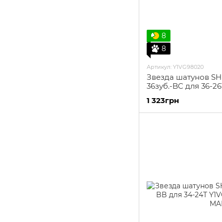
8
8
Артикул: Y1VG98020
Звезда шатунов S
36зуб.-BC для 36-26
1 323грн