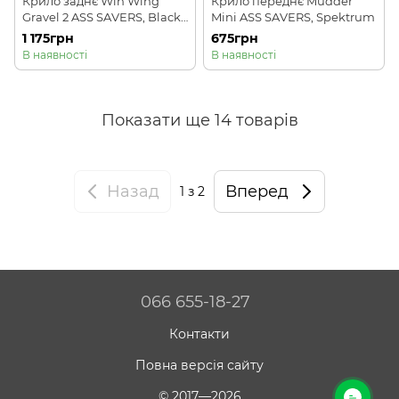
Крило заднє Win Wing
Крило переднє Mudder
Gravel 2 ASS SAVERS, Black
Mini ASS SAVERS, Spektrum
dots
1 175грн
675грн
В наявності
В наявності
Показати ще 14 товарів
Назад
Вперед
1
з 2
066 655-18-27
Контакти
Повна версія сайту
© 2017—2026