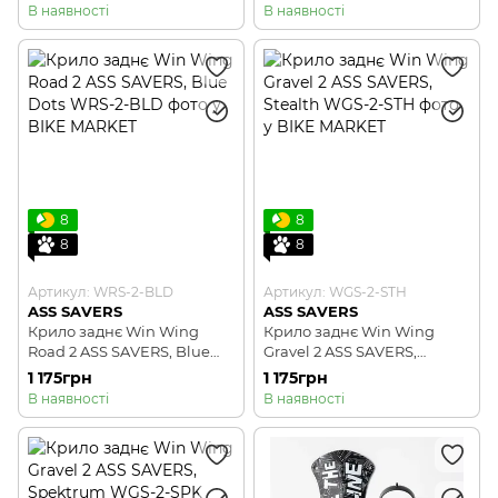
В наявності
В наявності
8
8
8
8
Артикул: WRS-2-BLD
Артикул: WGS-2-STH
ASS SAVERS
ASS SAVERS
Крило заднє Win Wing
Крило заднє Win Wing
Road 2 ASS SAVERS, Blue
Gravel 2 ASS SAVERS,
Dots
Stealth
1 175грн
1 175грн
В наявності
В наявності