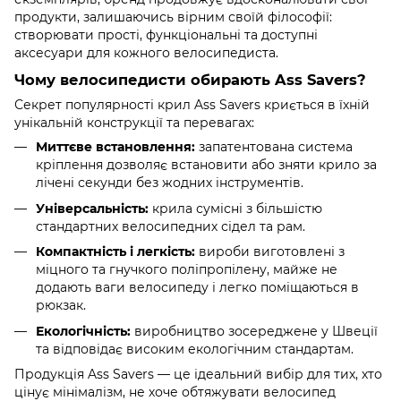
продукти, залишаючись вірним своїй філософії:
створювати прості, функціональні та доступні
аксесуари для кожного велосипедиста.
Чому велосипедисти обирають Ass Savers?
Секрет популярності крил Ass Savers криється в їхній
унікальній конструкції та перевагах:
Миттєве встановлення:
запатентована система
кріплення дозволяє встановити або зняти крило за
лічені секунди без жодних інструментів.
Універсальність:
крила сумісні з більшістю
стандартних велосипедних сідел та рам.
Компактність і легкість:
вироби виготовлені з
міцного та гнучкого поліпропілену, майже не
додають ваги велосипеду і легко поміщаються в
рюкзак.
Екологічність:
виробництво зосереджене у Швеції
та відповідає високим екологічним стандартам.
Продукція Ass Savers — це ідеальний вибір для тих, хто
цінує мінімалізм, не хоче обтяжувати велосипед