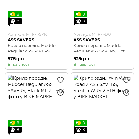
8
8
8
8
Артикул: MFR-1-SPK
Артикул: MFR-1-DOT
ASS SAVERS
ASS SAVERS
Крило переднє Mudder
Крило переднє Mudder
Regular ASS SAVERS,
Regular ASS SAVERS, Dot
Spektrum
575грн
525грн
В наявності
В наявності
8
8
8
8