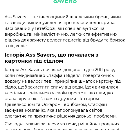
Ass Savers — це інноваційний шведський бренд, який
назавжди змінив уявлення про велосипедні крила.
Заснований у Гетеборзі, він спеціалізується на
виробництві мінімалістичних, легких та ефективних
рішень для захисту велосипедистів від бруду та бризок
з-під коліс.
Історія Ass Savers, що почалася з
картонки під сідлом
Історія Ass Savers почалася дощового дня 2011 року,
коли гез-дизайнер Стаффан Віделл, повертаючись
додому на велосипеді, прикріпив шматок картону під
сідло, щоб захистити спину від води. Ідея виявилася
настільки геніальною у своїй простоті, що швидко
стала вірусною. Разом із друзями Петтером
Даніельсоном та Оскаром Тернбомом, Стаффан
заснував компанію, яка запропонувала світові
елегантне та практичне рішення давньої проблеми.
Сьогодні, маючи за плечима понад мільйон проданих
екземплярів, бренд продовжує вдосконалювати свої