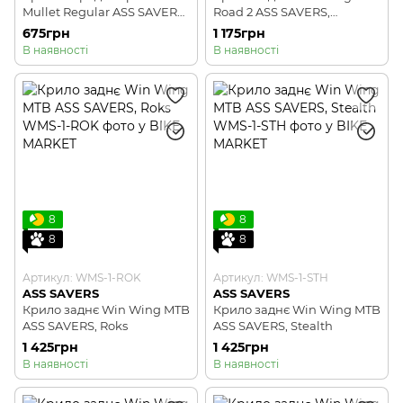
Mullet Regular ASS SAVERS,
Road 2 ASS SAVERS,
Black
Echelon
675грн
1 175грн
В наявності
В наявності
8
8
8
8
Артикул: WMS-1-ROK
Артикул: WMS-1-STH
ASS SAVERS
ASS SAVERS
Крило заднє Win Wing MTB
Крило заднє Win Wing MTB
ASS SAVERS, Roks
ASS SAVERS, Stealth
1 425грн
1 425грн
В наявності
В наявності