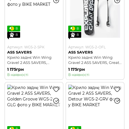
8
8
8
8
Артикул: WGS-2-SPK
Артикул: WGS-2-OFL
ASS SAVERS
ASS SAVERS
Крило заднє Win Wing
Крило заднє Win Wing
Gravel 2 ASS SAVERS,
Gravel 2 ASS SAVERS, Great
Spektrum
Offline
1 175грн
1 175грн
В наявності
В наявності
8
8