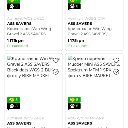
8
8
Артикул: WGS-2-GLG
Артикул: WGS-2-GRV
ASS SAVERS
ASS SAVERS
Крило заднє Win Wing
Крило заднє Win Wing
Gravel 2 ASS SAVERS,
Gravel 2 ASS SAVERS,
Golden Groove
Detour
1 175грн
1 175грн
В наявності
В наявності
8
8
8
8
Артикул: WGS-2-BLK
Артикул: MFM-1-SPK
ASS SAVERS
ASS SAVERS