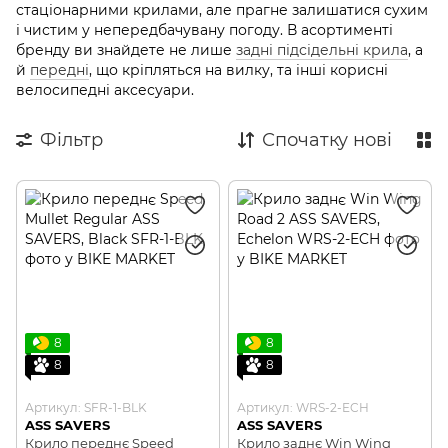
стаціонарними крилами, але прагне залишатися сухим
і чистим у непередбачувану погоду. В асортименті
бренду ви знайдете не лише
задні підсідельні крила
, а
й
передні
, що кріпляться на вилку, та інші корисні
велосипедні аксесуари.
Фільтр
Спочатку нові
8
8
8
8
Артикул: SFR-1-BLK
Артикул: WRS-2-ECH
ASS SAVERS
ASS SAVERS
Крило переднє Speed
Крило заднє Win Wing