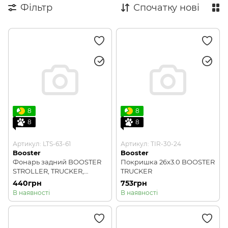
Фільтр
Спочатку нові
8
8
8
8
Артикул: LTS-63-61
Артикул: TIR-30-24
Booster
Booster
Фонарь задний BOOSTER
Покришка 26x3.0 BOOSTER
STROLLER, TRUCKER,
TRUCKER
NIMBLER
440грн
753грн
В наявності
В наявності