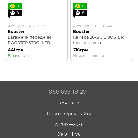
8
8
8
8
Артикул: CAR-89-79
Артикул: TUB-86-44
Booster
Booster
Багажник передний
Камера 26x3.0 BOOSTER
BOOSTER STROLLER
без ковпачка
441грн
218грн
В наявності
Немає в наявності
066 655-18-27
Контакти
Повна версія сайту
© 2017—2026
Укр
Рус