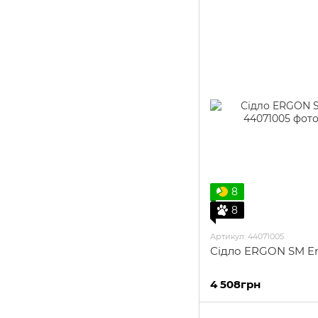
8
8
Артикул: 44071005
Сідло ERGON SM E
4 508грн