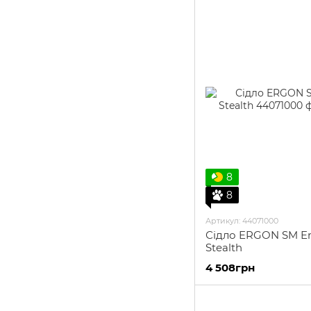
8
8
Артикул: 44071000
Сідло ERGON SM E
Stealth
4 508грн