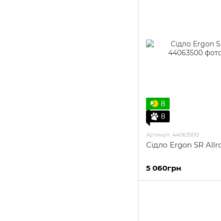
8
8
Артикул: 44063500
Сідло Ergon SR All
5 060грн