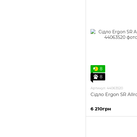
8
8
Артикул: 44063520
Сідло Ergon SR All
6 210грн