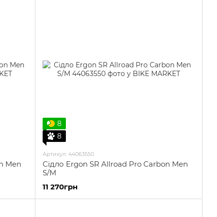
8
8
Артикул: 44063550
on Men
Сідло Ergon SR Allroad Pro Carbon Men
S/M
11 270грн