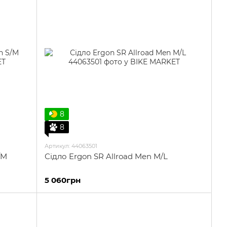
8
8
Артикул: 44063501
/M
Сідло Ergon SR Allroad Men M/L
5 060грн