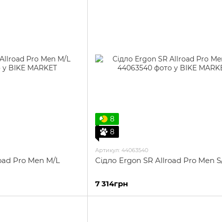
8
8
Артикул: 44063540
road Pro Men M/L
Сідло Ergon SR Allroad Pro Men 
7 314грн