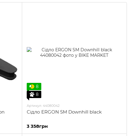
ірмовим "крилатим" гріпсам (
Wing-Shape Design
) та
re 3D®
).
 науковий підхід, втілені в компонентах, що роблять
8
8
Артикул: 44080042
on
Сідло ERGON SM Downhill black
3 358грн