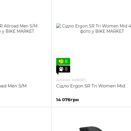
8
8
Артикул: 44063211
road Men S/M
Сідло Ergon SR Tri Women Mid
14 076грн