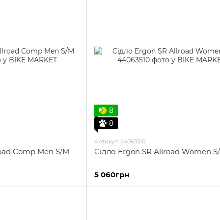
8
8
Артикул: 44063510
road Comp Men S/M
Сідло Ergon SR Allroad Women S
5 060грн