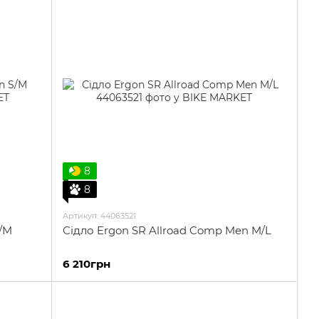
8
8
Артикул: 44063521
S/M
Сідло Ergon SR Allroad Comp Men M/L
6 210грн