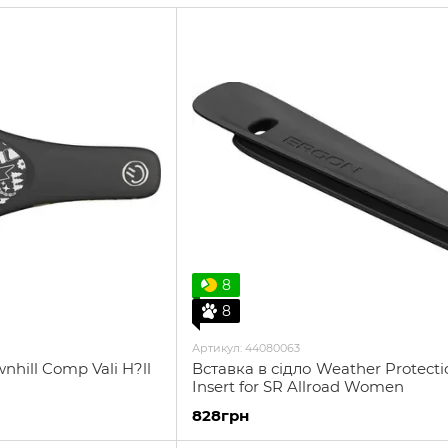
дискомфорт.
Бренд став всесвітньо відомим завдяки своїм ф
революційній технології "плаваючого" сідла (
Co
Простіше кажучи, Ergon — це німецька якість та
кожну поїздку комфортнішою та ефективнішою.
Гріпси
Обмотка керма
Сідла
8
8
Артикул: 44080063
hill Comp Vali H?ll
Вставка в сідло Weather Protecti
Insert for SR Allroad Women
828грн