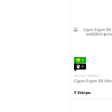
8
8
Артикул: 44063541
Сідло Ergon SR All
7 314грн