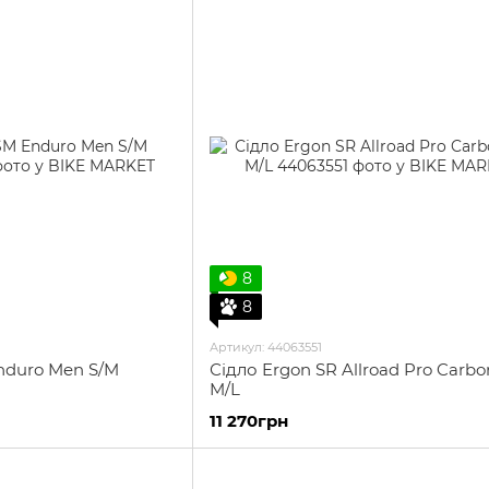
8
8
Артикул: 44063551
nduro Men S/M
Сідло Ergon SR Allroad Pro Carb
M/L
11 270грн