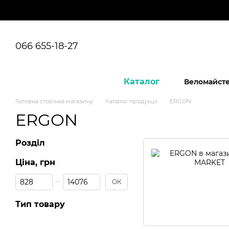
Перейти до основного контенту
066 655-18-27
Каталог
Веломайст
Головна сторінка магазину
Каталог продукції
ERGON
ERGON
Розділ
Ціна, грн
Від Ціна, грн
До Ціна, грн
ОК
Тип товару