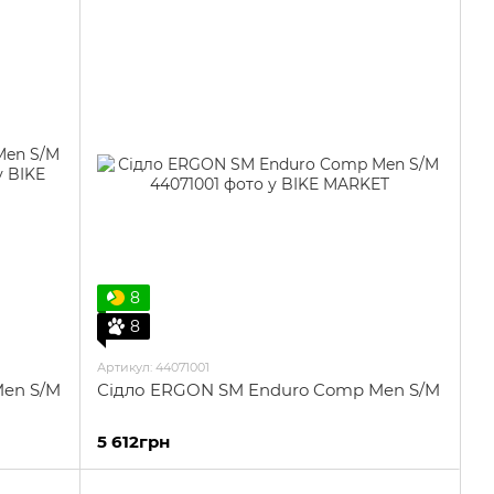
8
8
Артикул: 44071001
Men S/M
Сідло ERGON SM Enduro Comp Men S/M
5 612грн