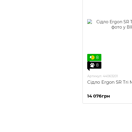
8
8
Артикул: 44063201
Сідло Ergon SR Tri
14 076грн