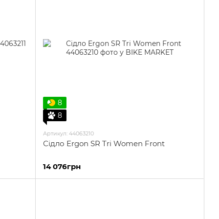
8
8
Артикул: 44063210
Сідло Ergon SR Tri Women Front
14 076грн