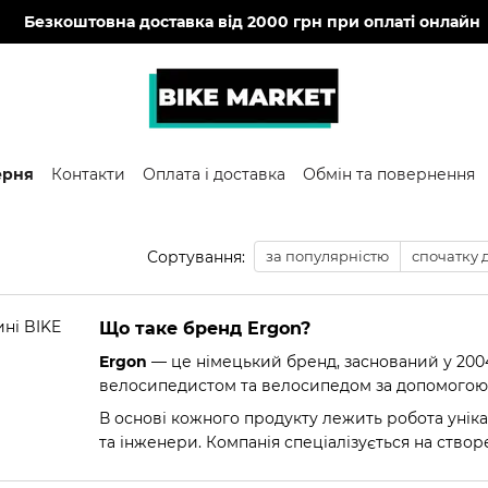
🔥
Безкоштовна доставка від 2000 грн при оплаті онлайн
ерня
Контакти
Оплата і доставка
Обмін та повернення
Сортування:
за популярністю
спочатку
Що таке бренд Ergon?
Ergon
— це німецький бренд, заснований у 2004
велосипедистом та велосипедом за допомогою 
В основі кожного продукту лежить робота унікал
та інженери. Компанія спеціалізується на створе
педалей та обмоток керма — які вирішують пошир