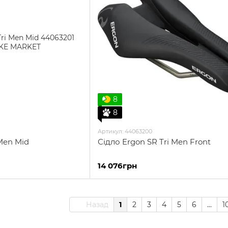
8
8
Артикул: 44063200
 Men Mid
Сідло Ergon SR Tri Men Front
14 076грн
Назад
1
2
3
4
5
6
...
1