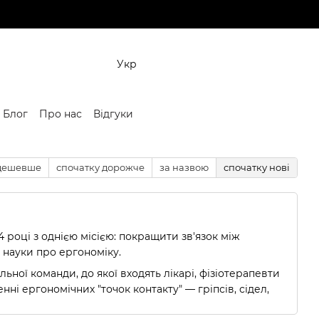
Укр
Блог
Про нас
Відгуки
 дешевше
спочатку дорожче
за назвою
спочатку нові
 році з однією місією: покращити зв'язок між
науки про ергономіку.
ьної команди, до якої входять лікарі, фізіотерапевти
нні ергономічних "точок контакту" — гріпсів, сідел,
ені проблеми, такі як оніміння рук, біль та