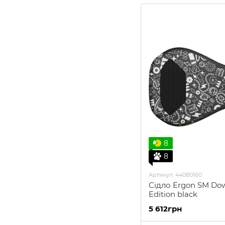
8
8
Артикул: 44080160
Сідло Ergon SM Down
Edition black
5 612грн