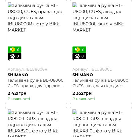
8
8
8
8
Артикул: IBLU8000R
Артикул: IBLU8000L
SHIMANO
SHIMANO
Гальмівна ручка BL-U8000,
Гальмівна ручка BL-U8000,
CUES, права, для гідр диск
CUES, ліва, для гідр диск
гальм
гальм
2 421грн
2 352грн
В наявності
В наявності