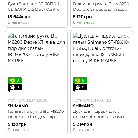
Дуал Shimano ST-R8170-L
Гальмівна ручка BL-M8200
ULTEGRA Di2 Dual Control
Deore XT, права, для гідр
2x12-швидк, лівий
диск гальм
18 644грн
5 120грн
В наявності
В наявності
8
8
8
8
Артикул: IBLM8200L
Артикул: ISTRX610LI
SHIMANO
SHIMANO
Гальмівна ручка BL-M8200
Дуал для гідравл диск
Deore XT, ліва, для гідр
гальм Shimano ST-RX610-L
диск гальм
GRX, Dual Control 2-швидк,
5 120грн
9 314грн
ліва
В наявності
В наявності