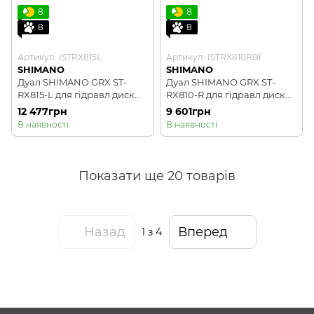
8
8
8
8
Артикул: ISTRX815L
Артикул: ISTRX810RBI
SHIMANO
SHIMANO
Дуал SHIMANO GRX ST-
Дуал SHIMANO GRX ST-
RX815-L для гідравл диск
RX810-R для гідравл диск
гальм, Di2 Dual Control 2-
гальм Dual Control 11-
12 477грн
9 601грн
швидк, ліва
швидк, права
В наявності
В наявності
Показати ще 20 товарів
Назад
Вперед
1
з 4