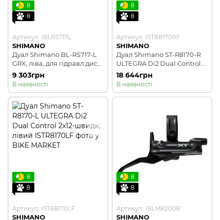
8
8
8
8
Артикул: IBLRS717L
Артикул: ISTR8170RF
SHIMANO
SHIMANO
Дуал Shimano BL-RS717-L
Дуал Shimano ST-R8170-R
GRX, ліва, для гідравл диск
ULTEGRA Di2 Dual Control
гальм
2x12-швидк, правий
9 303грн
18 644грн
В наявності
В наявності
8
8
8
8
Артикул: ISTR8170LF
Артикул: IBLM8200R
SHIMANO
SHIMANO