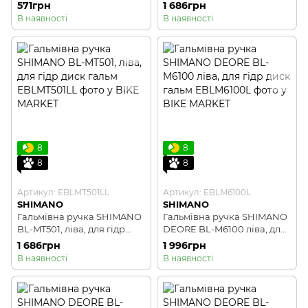
диск гальм, чорний
диск гальм
571грн
1 686грн
В наявності
В наявності
8
8
8
8
Артикул: EBLMT501LL
Артикул: EBLM6100L
SHIMANO
SHIMANO
Гальмівна ручка SHIMANO
Гальмівна ручка SHIMANO
BL-MT501, ліва, для гідр
DEORE BL-M6100 ліва, для
диск гальм
гідр диск гальм
1 686грн
1 996грн
В наявності
В наявності