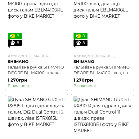
8
8
8
8
Артикул: EBLM4100RL
Артикул: EBLM4100LL
SHIMANO
SHIMANO
Гальмівна ручка SHIMANO
Гальмівна ручка SHIMANO
DEORE BL-M4100, права,
DEORE BL-M4100, ліва, для
для гідр диск гальм
гідр диск гальм
1 270грн
1 270грн
В наявності
В наявності