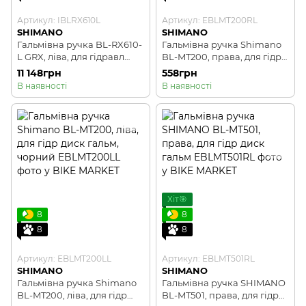
Артикул: IBLRX610L
Артикул: EBLMT200RL
SHIMANO
SHIMANO
Гальмівна ручка BL-RX610-
Гальмівна ручка Shimano
L GRX, ліва, для гідравл
BL-MT200, права, для гідр
диск гальм
диск гальм, чорний
11 148грн
558грн
В наявності
В наявності
Хіт🎯
8
8
8
8
Артикул: EBLMT200LL
Артикул: EBLMT501RL
SHIMANO
SHIMANO
Гальмівна ручка Shimano
Гальмівна ручка SHIMANO
BL-MT200, ліва, для гідр
BL-MT501, права, для гідр