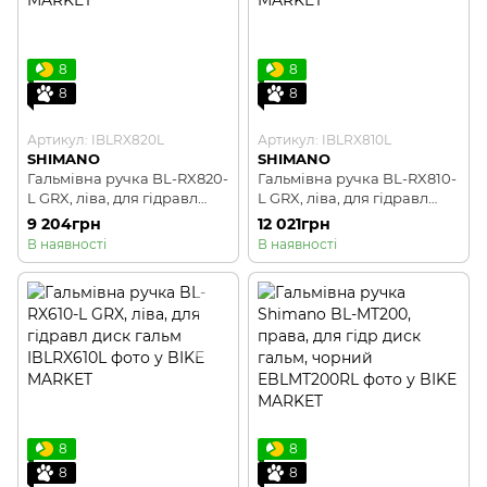
8
8
8
8
Артикул: IBLRX820L
Артикул: IBLRX810L
SHIMANO
SHIMANO
Гальмівна ручка BL-RX820-
Гальмівна ручка BL-RX810-
L GRX, ліва, для гідравл
L GRX, ліва, для гідравл
диск гальм
диск гальм
9 204грн
12 021грн
В наявності
В наявності
8
8
8
8