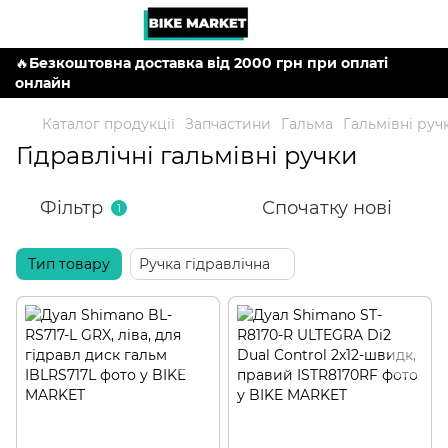
🔥
Безкоштовна доставка від 2000 грн при оплаті
онлайн
Каталог продукції
Запчастини
Гальма
Гальмівні руч
Гідравлічні гальмівні ручки
Фільтр
Спочатку нові
1
Тип товару
Ручка гідравлічна