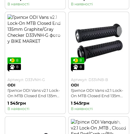
В наявності
В наявності
8
8
8
8
Артикул: D33VNH-G
Артикул: D33VNB-B
ODI
ODI
Грипси ODI Vans v2.1 Lock-
Грипси ODI Vans v2.1 Lock-
On MTB Closed End 135mm
On MTB Closed End 135mm
Graphite/Gray Checker
Black Checker
1 545грн
1 545грн
В наявності
В наявності