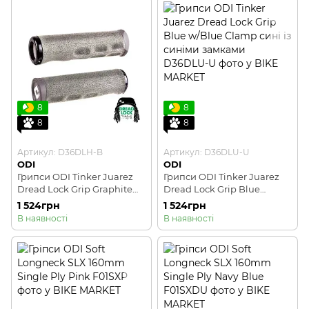
8
8
8
8
Артикул: D36DLH-B
Артикул: D36DLU-U
ODI
ODI
Грипси ODI Tinker Juarez
Грипси ODI Tinker Juarez
Dread Lock Grip Graphite
Dread Lock Grip Blue
w/Black Clamp сірі із
w/Blue Clamp сині із
1 524грн
1 524грн
чорними замками
синіми замками
В наявності
В наявності