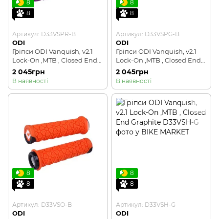
8
8
8
8
Артикул: D33VSPR-B
Артикул: D33VSPG-B
ODI
ODI
Гріпси ODI Vanquish, v2.1
Гріпси ODI Vanquish, v2.1
Lock-On ,MTB , Closed End
Lock-On ,MTB , Closed End
Purple/Met Purp w/Blk
Pink/Gray w/Blk
2 045грн
2 045грн
В наявності
В наявності
8
8
8
8
Артикул: D33VSO-B
Артикул: D33VSH-G
ODI
ODI