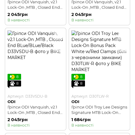
Гріпси ODI Vanquish, v2.1
Гріпси ODI Vanquish, v2.1
Lock-On ,MTB , Closed End
Lock-On ,MTB , Closed End
Orange/Black
Graphite
2 045грн
2 045грн
В наявності
В наявності
8
8
8
8
Артикул: D33VSDU-B
Артикул: D30TLW-R
ODI
ODI
Гріпси ODI Vanquish, v2.1
Гріпси ODI Troy Lee Designs
Lock-On ,MTB , Closed End
Signature MTB Lock-On
BLue/BLue/Black
Bonus Pack White w/Red
2 045грн
1 684грн
Clamps (білі з червоними
В наявності
В наявності
замками)