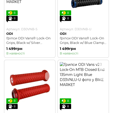
8
8
8
8
Артикул: D30VNB-S
Артикул: D30VNB-U
ODI
ODI
Гріпси ODI Vans® Lock-On
Гріпси ODI Vans® Lock-On
Grips, Black w/ Silver
Grips, Black w/ Blue Clamps,
Clamps, чорні з
чорні з синіми замками
1 499грн
1 499грн
серебристими замками
В наявності
В наявності
8
8
8
8