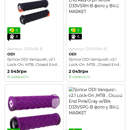
8
8
8
8
Артикул: D33VSB-B
Артикул: D33VSRH-B
ODI
ODI
Гріпси ODI Vanquish, v2.1
Гріпси ODI Vanquish, v2.1
Lock-On, MTB, Closed End
Lock-On ,MTB , Closed End
Black
Red/Grph w/Blk
2 045грн
2 045грн
В наявності
В наявності