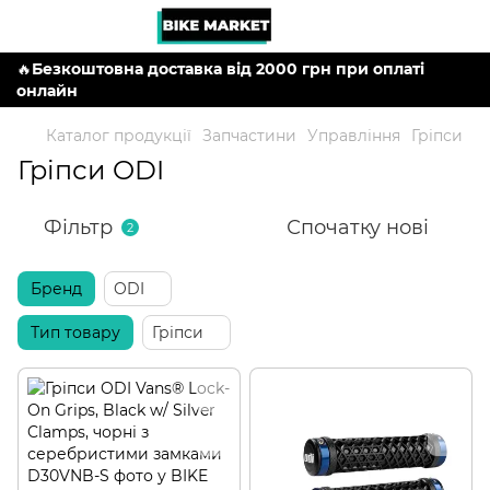
🔥
Безкоштовна доставка від 2000 грн при оплаті
онлайн
Каталог продукції
Запчастини
Управління
Гріпси
Гріпси ODI
Фільтр
Спочатку нові
2
Бренд
ODI
Тип товару
Гріпси