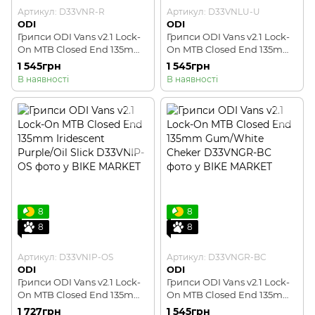
Артикул: D33VNR-R
Артикул: D33VNLU-U
ODI
ODI
Грипси ODI Vans v2.1 Lock-
Грипси ODI Vans v2.1 Lock-
On MTB Closed End 135mm
On MTB Closed End 135mm
Red Checker
Light Blue
1 545грн
1 545грн
В наявності
В наявності
8
8
8
8
Артикул: D33VNIP-OS
Артикул: D33VNGR-BC
ODI
ODI
Грипси ODI Vans v2.1 Lock-
Грипси ODI Vans v2.1 Lock-
On MTB Closed End 135mm
On MTB Closed End 135mm
Iridescent Purple/Oil Slick
Gum/White Cheker
1 727грн
1 545грн