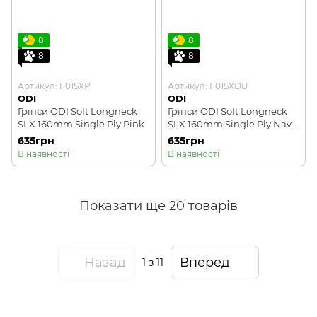
8
8
8
8
Артикул: F01SXP
Артикул: F01SXDU
ODI
ODI
Гріпси ODI Soft Longneck
Гріпси ODI Soft Longneck
SLX 160mm Single Ply Pink
SLX 160mm Single Ply Navy
Blue
635грн
635грн
В наявності
В наявності
Показати ще 20 товарів
Назад
Вперед
1
з 11