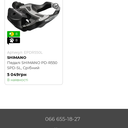
8
8
Артикул: EPDR550L
SHIMANO
Педалі SHIMANO PD-R550
SPD-SL, Срібний
5 049грн
В наявності
066 655-18-27