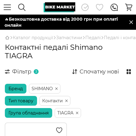
🔥
Безкоштовна доставка від 2000 грн при оплаті
онлайн
Каталог продукції
Запчастини
Педалі
Педалі і конт
Контактні педалі Shimano
TIAGRA
Фільтр
Спочатку нові
3
Бренд
SHIMANO
Тип товару
Контакти
Група обладнання
TIAGRA