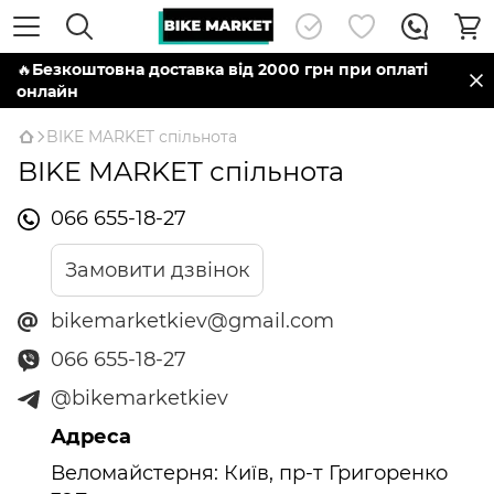
🔥
Безкоштовна доставка від 2000 грн при оплаті
онлайн
BIKE MARKET спільнота
BIKE MARKET спільнота
066 655-18-27
Замовити дзвінок
bikemarketkiev@gmail.com
066 655-18-27
@bikemarketkiev
Адреса
Веломайстерня: Київ, пр-т Григоренко