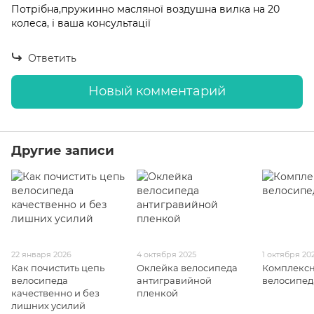
Потрібна,пружинно масляної воздушна вилка на 20
колеса, і ваша консультації
Ответить
Новый комментарий
Другие записи
22 января 2026
4 октября 2025
1 октября 20
Как почистить цепь
Оклейка велосипеда
Комплексн
велосипеда
антигравийной
велосипед
качественно и без
пленкой
лишних усилий