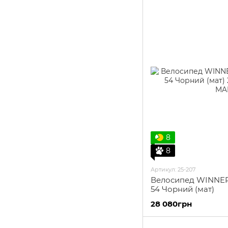
8
8
Артикул: 25-207
Велосипед WINNER
54 Чорний (мат)
28 080грн