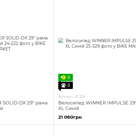
8
8
Артикул: 25-329
 SOLID-DX 29" рама
Велосипед WINNER IMPULSE 29
ий
XL Синій
21 060грн