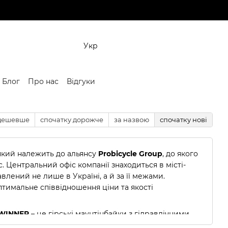
Укр
Блог
Про нас
Відгуки
 дешевше
спочатку дорожче
за назвою
спочатку нові
який належить до альянсу
Probicycle Group
, до якого
ic. Центральний офіс компанії знаходиться в місті-
авлений не лише в Україні, а й за її межами.
птимальне співвідношення ціни та якості
WINNER
– це гірські маунтінбайки з гідравлічними
ансмісіями на 10–11 швидкостей. При цьому вони