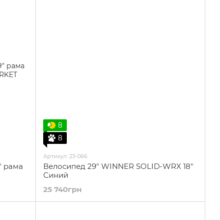
8
8
Артикул: 23-066
" рама
Велосипед 29" WINNER SOLID-WRX 18″
Синий
25 740грн