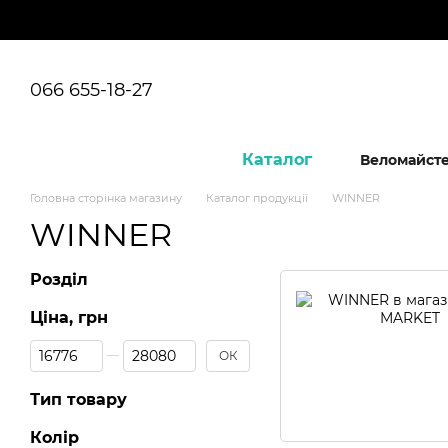
Перейти до основного контенту
066 655-18-27
Каталог
Веломайст
Головна сторінка магазину
Каталог продукції
WINNER
WINNER
Розділ
Ціна, грн
Від Ціна, грн
До Ціна, грн
ОК
Тип товару
Колір