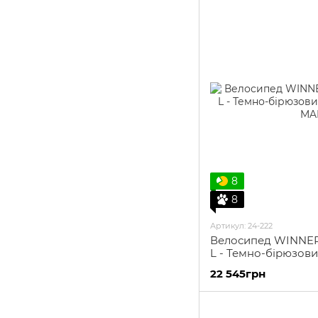
8
8
Артикул: 24-222
Велосипед WINNER
L - Темно-бірюзов
22 545грн