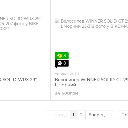
8
8
Артикул: 25-318
 SOLID-WRX 29"
Велосипед WINNER SOLID-GT 29
L Чорний
24 608грн
Назад
1
2
Вперед
По