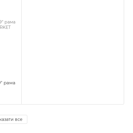
" рама
казати все