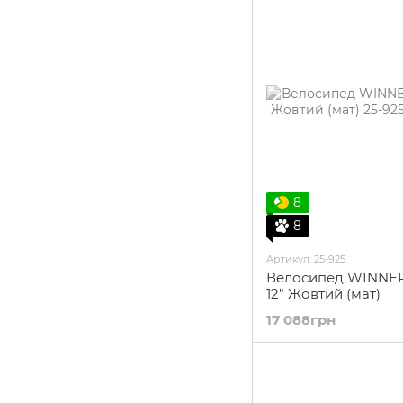
8
8
Артикул: 25-925
Велосипед WINNER
12" Жовтий (мат)
17 088грн