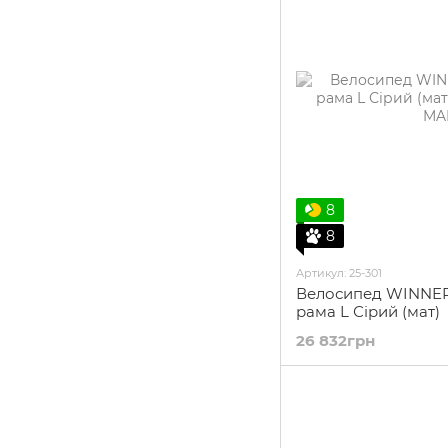
8
8
Артикул: 25-301
Велосипед WINNER
рама L Сірий (мат)
26 832грн