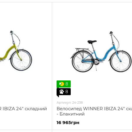
залишаються досить доступними за ціною, що ро
для досвідчених велосипедистів.
Обрати велосипед
WINNER
ви можете в нашому
Гірські велосипеди WINNER
Підліткові велосипеди WINNER
Міські велосипеди WINNER
8
8
Артикул: 24-238
IBIZA 24" складний
Велосипед WINNER IBIZA 24" с
- Блакитний
16 965грн