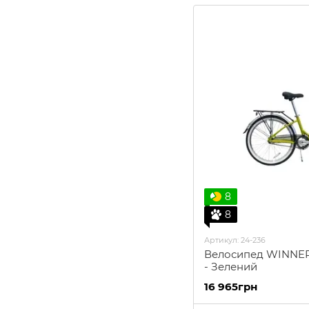
8
8
Артикул: 24-236
Велосипед WINNER 
- Зелений
16 965грн