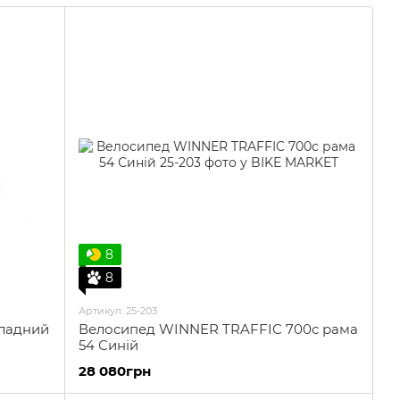
бить їх чудовим вибором як для початківців, так і
 каталозі:
8
8
Артикул: 25-203
кладний
Велосипед WINNER TRAFFIC 700c рама
54 Синій
28 080грн