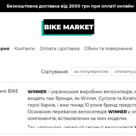
🔥
Безкоштовна доставка від 2000 грн при оплаті онлайн
ерня
Контакти
Оплата і доставка
Обмін та повернення
Сортування:
за популярністю
спочатку
WINNER
– український виробник велосипедів, 
входять такі бренди, як Winner, Cyclone та Kinet
герої Харків, і вже понад 10 років бренд предст
Основною перевагою велосипедів
WINNER
є о
компонентів, встановлених на їхніх моделях.
Так, наприклад, середній сегмент велосипедів
дисковими гальмами, вилками з локаутом та тр