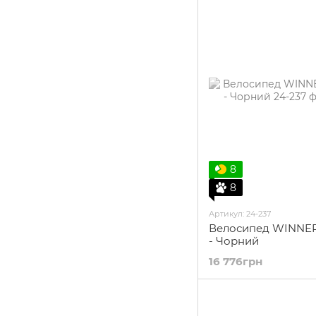
8
8
Артикул: 24-237
Велосипед WINNER 
- Чорний
16 776грн