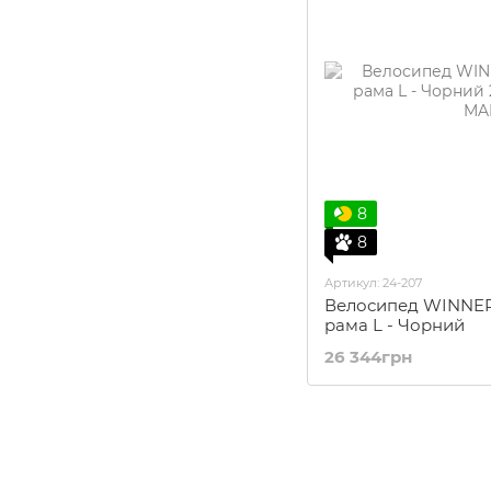
8
8
Артикул: 24-207
Велосипед WINNER
рама L - Чорний
26 344грн