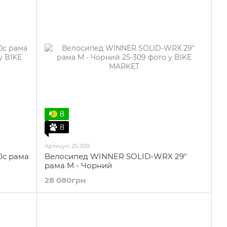
8
8
Артикул: 25-309
0c рама
Велосипед WINNER SOLID-WRX 29"
рама M - Чорний
28 080грн