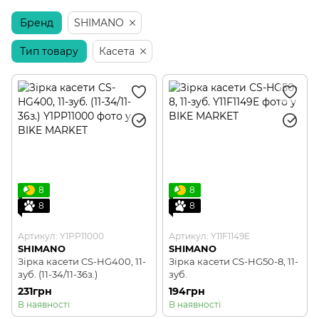
Бренд
SHIMANO
Тип товару
Касета
8
8
8
8
Артикул: Y1PP11000
Артикул: Y11F1149E
SHIMANO
SHIMANO
Зірка касети CS-HG400, 11-
Зірка касети CS-HG50-8, 11-
зуб. (11-34/11-36з.)
зуб.
231грн
194грн
В наявності
В наявності