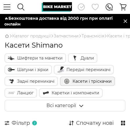
🔥
Безкоштовна доставка від 2000 грн при оплаті
онлайн
Каталог продукції
Запчастини
Трансмісія
Касети і т
Касети Shimano
Шифтери та манетки
Дуали
Шатуни і зірки
Передні перемикачі
Задні перемикачі
Касети і тріскачки
Ланцюг
Каретки і компоненти
Троси і сорочки перемикання
Всі категорії
Компоненти Di2 та AXS
Фільтр
Спочатку нові
2