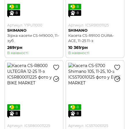
8
8
8
8
Артикул: Y1PU11000
Артикул: ICSR910011125
SHIMANO
SHIMANO
Зірка касети CS-М9000, 11-
Касета CS-R9100 DURA-
зуб.
ACE, 11-25 11-з
269грн
10 361грн
В наявності
В наявності
8
8
8
8
Артикул: ICSR800011225
Артикул: ICS570010125