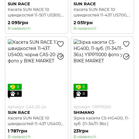
SUN RACE
SUN RACE
Касета SUN RACE 10
Касета SUN RACE 10
швидкостей 11-50T US300,
швидкостей 11-43T US700,
чорна
чорна
2 095грн
2 051грн
В наявності
В наявності
8
8
8
8
Артикул: CAS-20-24
Артикул: Y1PP11000
SUN RACE
SHIMANO
Касета SUN RACE 10
Зірка касети CS-HG400, 11-
швидкостей 11-43T US400,
зуб. (11-34/11-36з.)
чорна
1 787грн
231грн
В наявності
В наявності