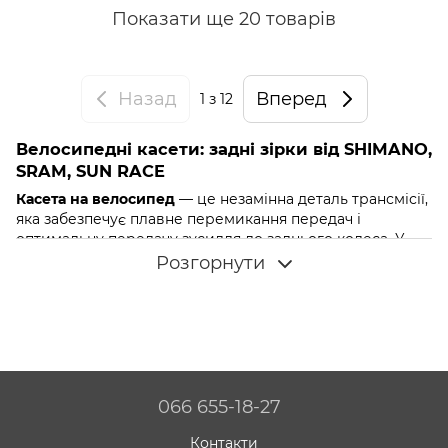
Показати ще 20 товарів
Назад
Вперед
1
з 12
Велосипедні касети: задні зірки від SHIMANO,
SRAM, SUN RACE
Касета на велосипед
— це незамінна деталь трансмісії,
яка забезпечує плавне перемикання передач і
оптимальну передачу зусилля до заднього колеса. У
нашому магазині представлені
задні зірки велосипеда
Розгорнути
від провідних виробників: , і . Ми пропонуємо
велосипедні касети
із кількістю швидкостей від до , які
підійдуть для будь-якого типу катання — від міських
поїздок до екстремальних трас. У цій статті ми
розберемо особливості
касет Shimano
,
SRAM
і
SUN
RACE
, пояснимо різницю між тріскачкою та касетою,
розповімо про конструкцію, класифікацію касет за
066 655-18-27
групами Shimano та допоможемо
купити касету для
велосипеда
, яка ідеально підійде саме вам.
Контакти