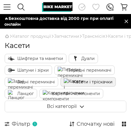
🔥
Безкоштовна доставка від 2000 грн при оплаті
онлайн
Каталог продукції
Запчастини
Трансмісія
Касети і т
Касети
Шифтери та манетки
Дуали
Шатуни і зірки
Передні перемикачі
Задні перемикачі
Касети і тріскачки
Ланцюг
Каретки і компоненти
Троси і сорочки перемикання
Всі категорії
Компоненти Di2 та AXS
Фільтр
Спочатку нові
1