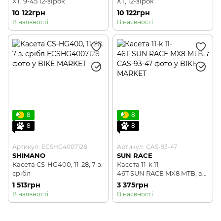
XT, 9-45 12-зірок
XT, 12-зірок
10 122грн
10 122грн
В наявності
В наявності
8
8
8
8
Артикул: ECSHG4007128
Артикул: CAS-93-47
SHIMANO
SUN RACE
Касета CS-HG400, 11-28, 7-з.
Касета 11-k 11-
срібл
46T SUN RACE MX8 MTB, ал
юмінієвий павук, Metallic S
1 513грн
3 375грн
ilver
В наявності
В наявності