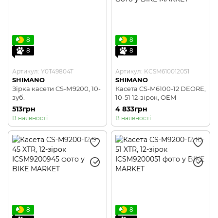
8
8
8
8
Артикул: Y0T49804T
Артикул: KCSM610012051
SHIMANO
SHIMANO
Зірка касети CS-М9200, 10-
Касета CS-M6100-12 DEORE,
зуб.
10-51 12-зірок, OEM
513грн
4 833грн
В наявності
В наявності
8
8