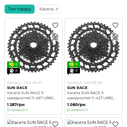
Тип товару
Касета
8
8
8
8
Артикул: CAS-46-87
Артикул: CAS-66-86
SUN RACE
SUN RACE
Касета SUN RACE 9
Касета SUN RACE 9
швидкостей 11-46T U980,
швидкостей 11-42T U980,
чорна
чорна
1 287грн
1 080грн
В наявності
В наявності