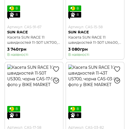
8
8
8
8
Артикул: CAS-91-67
Артикул: CAS-15-58
SUN RACE
SUN RACE
Касета SUN RACE 11
Касета SUN RACE 11
швидкостей 11-50T UX700,
швидкостей 11-50T UX400,
чорна
чорна
3 740грн
3 080грн
В наявності
В наявності
8
8
8
8
Артикул: CAS-17-58
Артикул: CAS-03-82