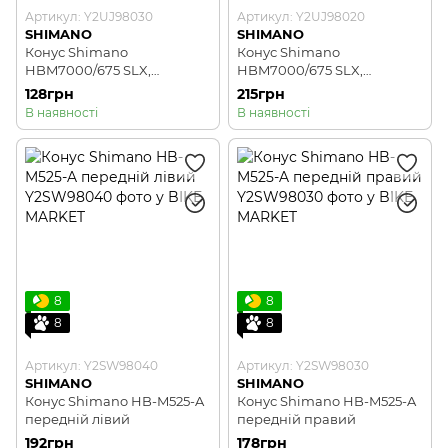
Артикул: Y2UJ98030
Артикул: Y2UJ98020
SHIMANO
SHIMANO
Конус Shimano
Конус Shimano
HBM7000/675 SLX,
HBM7000/675 SLX,
передній лівий
передній правий
128грн
215грн
В наявності
В наявності
8
8
8
8
Артикул: Y2SW98040
Артикул: Y2SW98030
SHIMANO
SHIMANO
Конус Shimano HB-M525-A
Конус Shimano HB-M525-A
передній лівий
передній правий
192грн
178грн