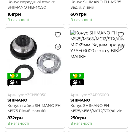
Конус передньої втулки
Конус SHIMANO FH-M785
SHIMANO HB-M590
Задій, лівий
161грн
607грн
В наявності
В наявності
8
8
8
8
Артикул: Y3CN98050
Артикул: Y3AE03000
SHIMANO
SHIMANO
Конус і гайка SHIMANO FH-
Конус SHIMANO FH-
M975 Лівий, задній
M525/M565/MC12/STX/Alivio/
RSX M10X9мм. Заднім
832грн
250грн
правий
В наявності
В наявності