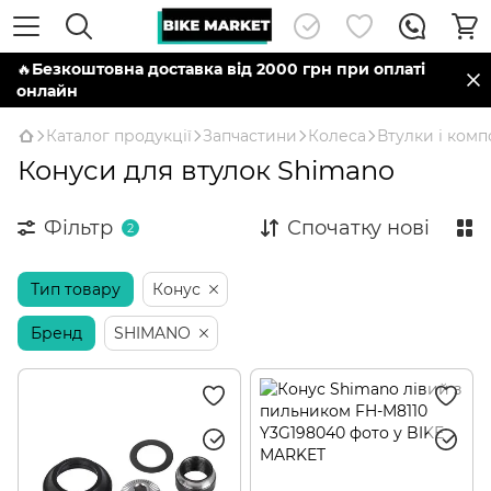
🔥
Безкоштовна доставка від 2000 грн при оплаті
онлайн
Каталог продукції
Запчастини
Колеса
Втулки і ком
Конуси для втулок Shimano
Фільтр
Спочатку нові
2
Тип товару
Конус
Бренд
SHIMANO