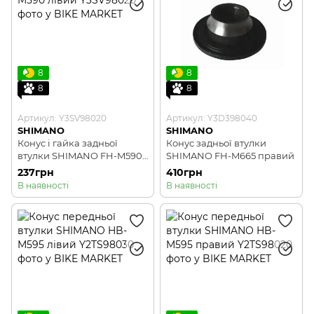
8
8
8
8
Артикул: Y3SV98020
Артикул: Y3D398040
SHIMANO
SHIMANO
Конус і гайка задньої
Конус задньої втулки
втулки SHIMANO FH-M590
SHIMANO FH-M665 правий
лівий
237грн
410грн
В наявності
В наявності