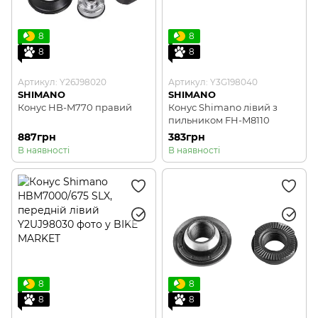
8
8
8
8
Артикул: Y26J98020
Артикул: Y3G198040
SHIMANO
SHIMANO
Конус HB-M770 правий
Конус Shimano лівий з
пильником FH-M8110
887грн
383грн
В наявності
В наявності
8
8
8
8