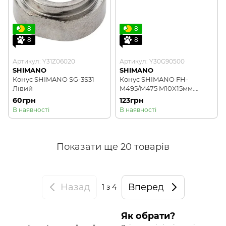
8
8
8
8
Артикул: Y31Z06020
Артикул: Y30G90500
SHIMANO
SHIMANO
Конус SHIMANO SG-3S31
Конус SHIMANO FH-
Лівий
M495/M475 M10X15мм.
Задній, Правий
60грн
123грн
В наявності
В наявності
Показати ще 20 товарів
Назад
Вперед
1
з 4
Як обрати?