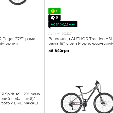
8
8
Розпродаж🔥
Артикул: 2023201
Pegas 27.5", рама
Велосипед AUTHOR Traction ASL 
й)/чорний
рама 18", сірий (чорно-рожевий)
48 840грн