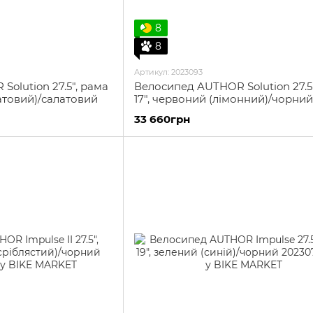
8
8
Артикул: 2023093
olution 27.5", рама
Велосипед AUTHOR Solution 27.5
латовий)/салатовий
17", червоний (лімонний)/чорний
33 660грн