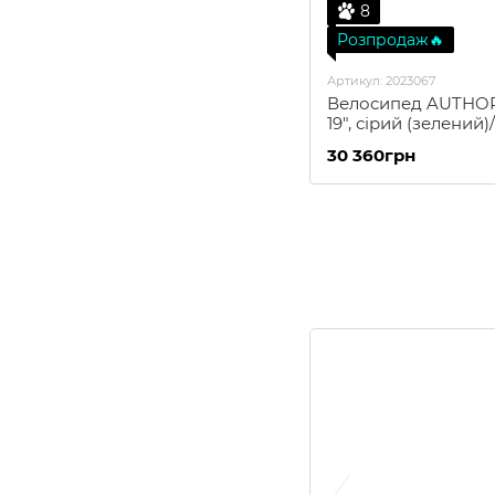
8
Розпродаж🔥
Артикул: 2023067
Велосипед AUTHOR Ri
19", сірий (зелений)
30 360грн