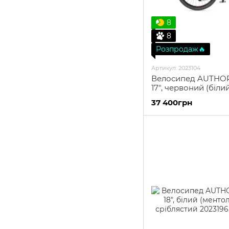
8
8
Розпродаж🔥
Артикул: 2023104
Велосипед AUTHOR 
17", червоний (біли
37 400грн