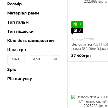
Розмір
Матеріал рами
Тип гальм
8
8
Тип підвіски
Артикул: 2023168
Кількість швидкостей
Велосипед AUTHOR 
рама 18", білий (зе
Ціна, грн
37 400грн
Від Ціна, грн
До Ціна, грн
ОК
Зріст
Рік випуску