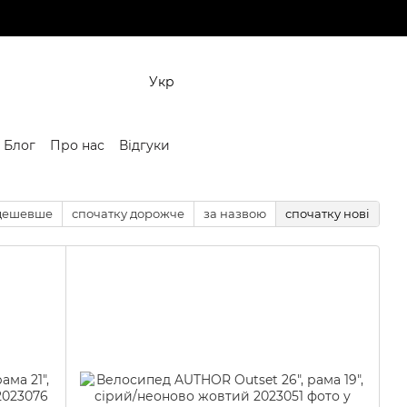
Укр
Блог
Про нас
Відгуки
 дешевше
спочатку дорожче
за назвою
спочатку нові