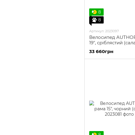
8
8
Артикул: 2023097
Велосипед AUTHOR S
19", сріблястий (са
33 660грн
8