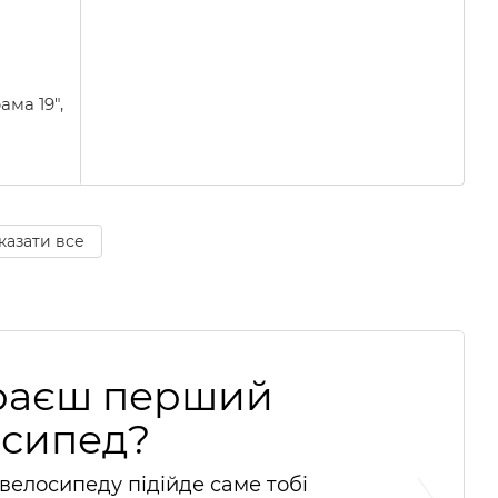
ма 19",
казати все
раєш перший
осипед?
 велосипеду підійде саме тобі