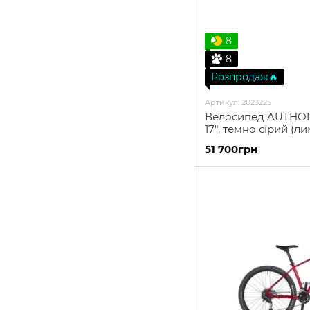
8
8
Розпродаж🔥
Артикул: 2023225
Велосипед AUTHOR T
17", темно сірий (л
51 700грн