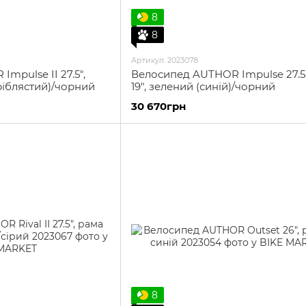
8
8
Артикул: 2023078
mpulse II 27.5",
Велосипед AUTHOR Impulse 27.5"
сріблястий)/чорний
19", зелений (синій)/чорний
30 670грн
8