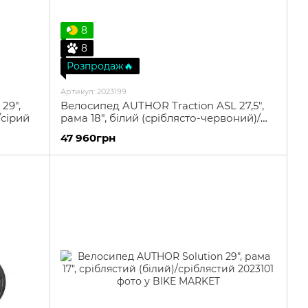
8
8
Розпродаж🔥
Артикул: 2023199
29",
Велосипед AUTHOR Traction ASL 27,5",
/сірий
рама 18", білий (сріблясто-червоний)/
сріблястий
47 960грн