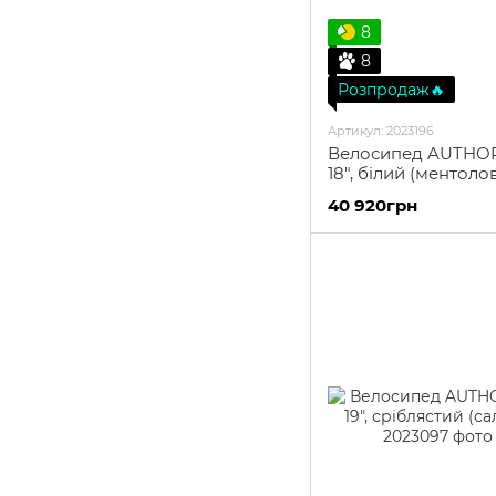
8
8
Розпродаж🔥
Артикул: 2023196
Велосипед AUTHOR S
18", білий (ментоло
сріблястий
40 920грн