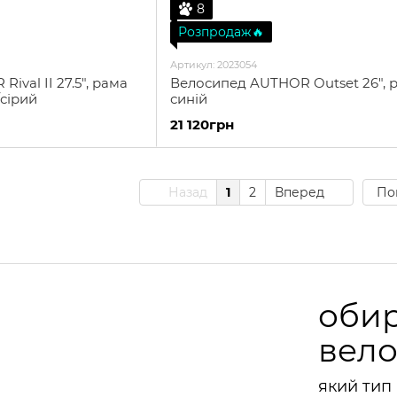
8
Розпродаж🔥
Артикул: 2023054
val II 27.5", рама
Велосипед AUTHOR Outset 26", ра
/сірий
синій
21 120грн
Назад
1
2
Вперед
По
оби
вел
який тип