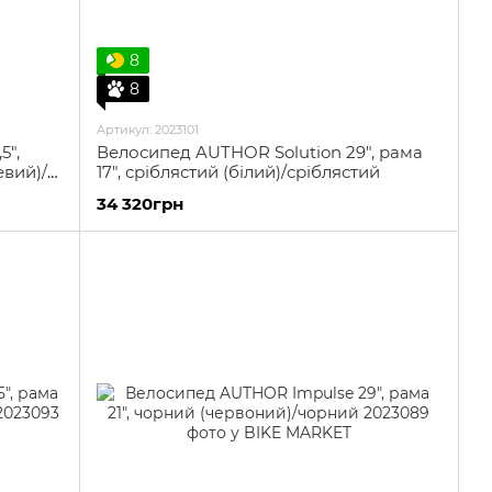
8
8
Артикул: 2023101
5",
Велосипед AUTHOR Solution 29", рама
евий)/
17", сріблястий (білий)/сріблястий
34 320грн