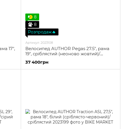
8
8
Розпродаж🔥
Артикул: 2023108
ма 17",
Велосипед AUTHOR Pegas 27.5", рама
19", сріблястий (неоново жовтий)/
сріблястий
37 400грн