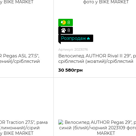
8
8
Розпродаж🔥
Артикул: 2023076
Pegas ASL 27.5",
Велосипед AUTHOR Rival II 29", р
лений)/сріблястий
сріблястий (жовтий)/сріблястий
30 580грн