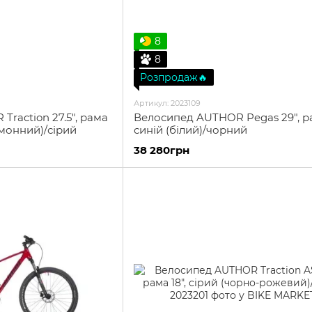
8
8
Розпродаж🔥
Артикул: 2023109
raction 27.5", рама
Велосипед AUTHOR Pegas 29", ра
имонний)/сірий
синій (білий)/чорний
38 280грн