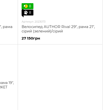
8
8
Артикул: 2023073
, рама
Велосипед AUTHOR Rival 29", рама 21",
сірий (зелений)/сірий
27 150грн