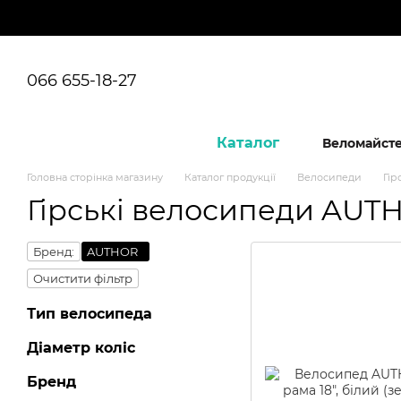
Перейти до основного контенту
066 655-18-27
Каталог
Веломайст
Головна сторінка магазину
Каталог продукції
Велосипеди
Гір
Гірські велосипеди AUT
Бренд:
AUTHOR
Очистити фільтр
Тип велосипеда
Діаметр коліс
Бренд