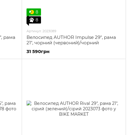
8
8
Артикул: 2023089
", рама
Велосипед AUTHOR Impulse 29", рама
21", чорний (червоний)/чорний
31 590грн