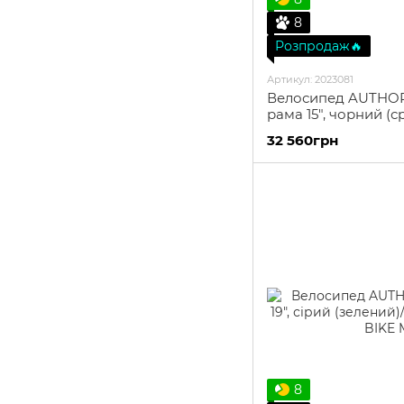
8
Розпродаж🔥
Артикул: 2023081
Велосипед AUTHOR I
рама 15", чорний (
32 560грн
8