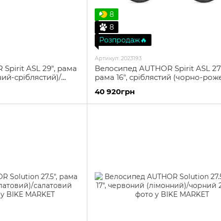
8
8
Розпродаж🔥
Артикул: 2023193
pirit ASL 29", рама
Велосипед AUTHOR Spirit ASL 27,
вий-сріблястий)/
рама 16", сріблястий (чорно-рож
сріблястий
40 920грн