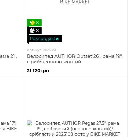
8
8
Розпродаж🔥
Артикул: 2023051
ама 21",
Велосипед AUTHOR Outset 26", рама 19",
сірий/неоново жовтий
21 120грн