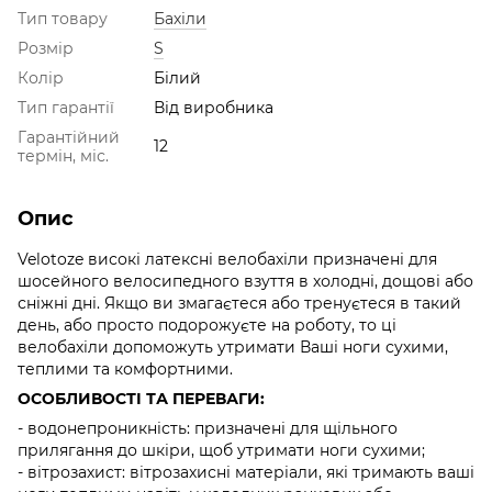
Тип товару
Бахіли
Розмір
S
Колір
Білий
Тип гарантії
Від виробника
Гарантійний
12
термін, міс.
Опис
Velotoze високі латексні велобахіли призначені для
шосейного велосипедного взуття в холодні, дощові або
сніжні дні. Якщо ви змагаєтеся або тренуєтеся в такий
день, або просто подорожуєте на роботу, то ці
велобахіли допоможуть утримати Ваші ноги сухими,
теплими та комфортними.
ОСОБЛИВОСТІ ТА ПЕРЕВАГИ:
- водонепроникність: призначені для щільного
прилягання до шкіри, щоб утримати ноги сухими;
- вітрозахист: вітрозахисні матеріали, які тримають ваші