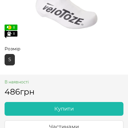
8
8
Розмір
S
В наявності
486грн
Купити
Частинами