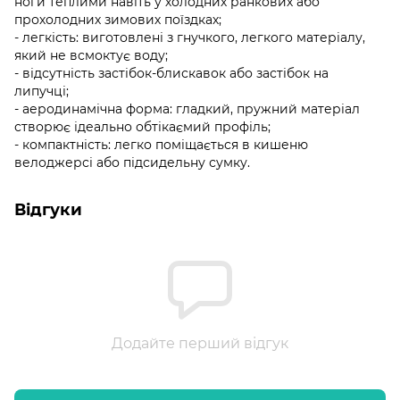
ноги теплими навіть у холодних ранкових або
прохолодних зимових поїздках;
- легкість: виготовлені з гнучкого, легкого матеріалу,
який не всмоктує воду;
- відсутність застібок-блискавок або застібок на
липучці;
- аеродинамічна форма: гладкий, пружний матеріал
створює ідеально обтікаємий профіль;
- компактність: легко поміщається в кишеню
велоджерсі або підсидельну сумку.
Відгуки
Додайте перший відгук