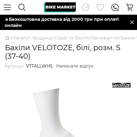
🔥
Безкоштовна доставка від 2000 грн при оплаті
онлайн
Каталог продукції
Одяг та Взуття
Веловзуття
Бахіли 
Бахіли VELOTOZE, білі, розм. S
(37-40)
Артикул:
VTTALLWHS
Написати відгук