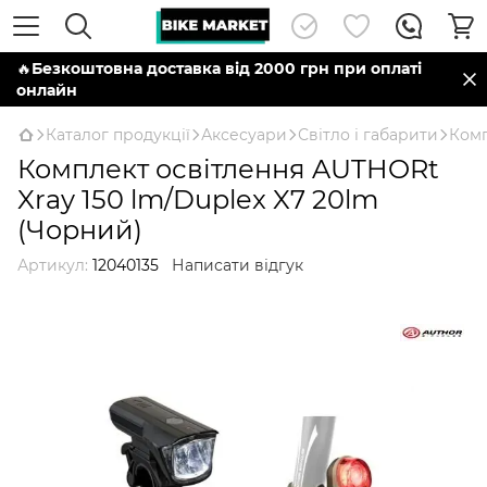
🔥
Безкоштовна доставка від 2000 грн при оплаті
онлайн
Каталог продукції
Аксесуари
Світло і габарити
Комп
Комплект освітлення AUTHORt
Xray 150 lm/Duplex X7 20lm
(Чорний)
Артикул:
12040135
Написати відгук