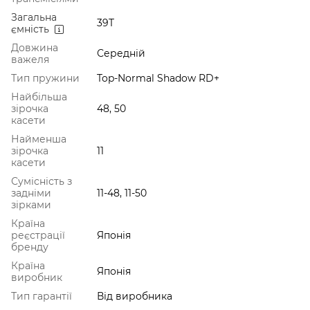
Загальна
39T
ємність
Довжина
Середній
важеля
Тип пружини
Top-Normal Shadow RD+
Найбільша
зірочка
48, 50
касети
Найменша
зірочка
11
касети
Сумісність з
задніми
11-48, 11-50
зірками
Країна
реєстрації
Японія
бренду
Країна
Японія
виробник
Тип гарантії
Від виробника