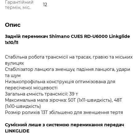
Гарантійний
12
термін, міс.
Опис
Задній перемикач Shimano CUES RD-U6000 Linkglide
1x10/11
Стабільна робота трансмісії на трасах, гравію та міських
вулицях
Стабілізатор ланцюга зменшує падіння ланцюга, удари
та шум
Низькопрофільна конструкція оптимізована для
пересіченої місцевості
Загальна ємність трансмісії: 39 т
Максимальна мала зірочка: 50T (1x11-швидкість), 48T
(1x10-швидкість)
Розмір роликів 13T збільшено для зменшення тертя
Сумісний лише з системою перемикання передач
LINKGLIDE