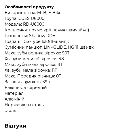
Особливості продукту
Використання: MTB, E-Bike
Група: CUES U6000
Модель: RD-U6000
Кріплення: пряме кріплення (звичайне)
Технологія: Shadow RD+
Градації: GS-Type 1x10/11-швидк
Сумісний ланцюг: LINKGLIDE, HG 11 швидк
Макс. зуби велика зірочка: 50T
Хв. зуби великої зірочки: 48T
Макс. зуби мала зірочка: 11T
Хв. зуби мала зірочка: 11T
Макс. Передня різниця: 0T
Загальна ємність: 39 т
Важіль GS середній
матеріал
Алюміній
Нержавіюча сталь
сталь
Відгуки