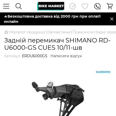
🔥
Безкоштовна доставка від 2000 грн при оплаті
онлайн
Каталог продукції
Запчастини
Трансмісія
Задні пер
Задній перемикач SHIMANO RD-
U6000-GS CUES 10/11-шв
Артикул:
ERDU6000GS
Написати відгук