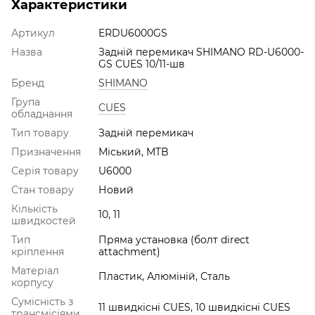
Характеристики
Артикул
ERDU6000GS
Назва
Задній перемикач SHIMANO RD-U6000-
GS CUES 10/11-шв
Бренд
SHIMANO
Група
CUES
обладнання
Тип товару
Задній перемикач
Призначення
Міський, MTB
Серія товару
U6000
Стан товару
Новий
Кількість
10, 11
швидкостей
Тип
Пряма установка (болт direct
кріплення
attachment)
Матеріал
Пластик, Алюміній, Сталь
корпусу
Сумісність з
11 швидкісні CUES, 10 швидкісні CUES
трансмісіями